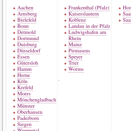
Aachen
Frankenthal (Pfalz)
Ho
Arnsberg
Kaiserslautern
Saa
Bielefeld
Koblenz
Saa
Bonn
Landau in der Pfalz
Detmold
Ludwigshafen am
Dortmund
Rhein
Duisburg
Mainz
Düsseldorf
Pirmasens
Essen
Speyer
Gütersloh
Trier
Hamm
Worms
Herne
.
Köln
Krefeld
Moers
Mönchengladbach
Münster
Oberhausen
Paderborn
Siegen
Wuppertal