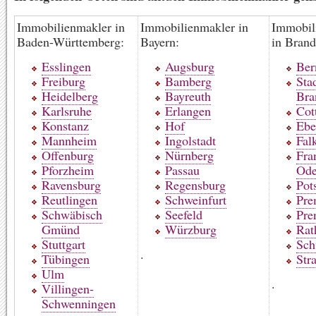
Immobilienmakler in
Immobilienmakler in
Immobil
Baden-Württemberg:
Bayern:
in Brand
Esslingen
Augsburg
Ber
Freiburg
Bamberg
Sta
Heidelberg
Bayreuth
Bra
Karlsruhe
Erlangen
Cot
Konstanz
Hof
Ebe
Mannheim
Ingolstadt
Fal
Offenburg
Nürnberg
Fra
Pforzheim
Passau
Ode
Ravensburg
Regensburg
Pot
Reutlingen
Schweinfurt
Pre
Schwäbisch
Seefeld
Pre
Gmünd
Würzburg
Rat
Stuttgart
Sch
.
Tübingen
Str
Ulm
.
Villingen-
Schwenningen