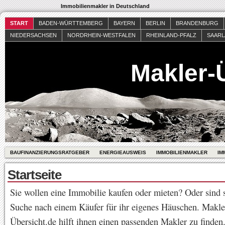
Immobilienmakler in Deutschland
START
BADEN-WÜRTTEMBERG
BAYERN
BERLIN
BRANDENBURG
NIEDERSACHSEN
NORDRHEIN-WESTFALEN
RHEINLAND-PFALZ
SAAR
Makler-
BAUFINANZIERUNGSRATGEBER
ENERGIEAUSWEIS
IMMOBILIENMAKLER
IM
Startseite
Sie wollen eine Immobilie kaufen oder mieten? Oder sind s
Suche nach einem Käufer für ihr eigenes Häuschen. Makle
Übersicht.de hilft ihnen einen passenden Makler zu finden