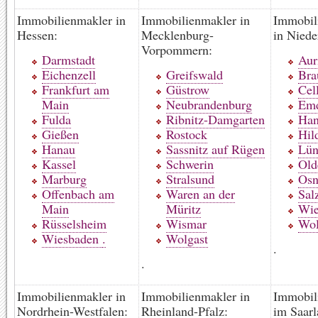
Immobilienmakler in
Immobilienmakler in
Immobil
Hessen:
Mecklenburg-
in Niede
Vorpommern:
Darmstadt
Aur
Eichenzell
Greifswald
Bra
Frankfurt am
Güstrow
Cel
Main
Neubrandenburg
Em
Fulda
Ribnitz-Damgarten
Han
Gießen
Rostock
Hil
Hanau
Sassnitz auf Rügen
Lün
Kassel
Schwerin
Old
Marburg
Stralsund
Osn
Offenbach am
Waren an der
Salz
Main
Müritz
Wi
Rüsselsheim
Wismar
Wol
Wiesbaden
.
Wolgast
.
.
Immobilienmakler in
Immobilienmakler in
Immobil
Nordrhein-Westfalen:
Rheinland-Pfalz:
im Saarl