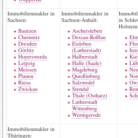
Immobilienmakler in
Immobilienmakler in
Immobil
Sachsen:
Sachsen-Anhalt:
in Schle
Holstein
Bautzen
Aschersleben
Chemnitz
Dessau-Roßlau
Elm
Dresden
Eisleben
Fle
Görlitz
(Lutherstadt)
Itz
Hoyerswerda
Halberstadt
Kie
Leipzig
Halle (Saale)
Lüb
Meissen
Magdeburg
Neu
Plauen
Quedlinburg
Nor
Riesa
Salzwedel
Ows
Zwickau
Stendal
Ren
Thale (Ostharz)
Sch
Lutherstadt
Wittenberg
Wernigerode
Immobilienmakler in
Thüringen: