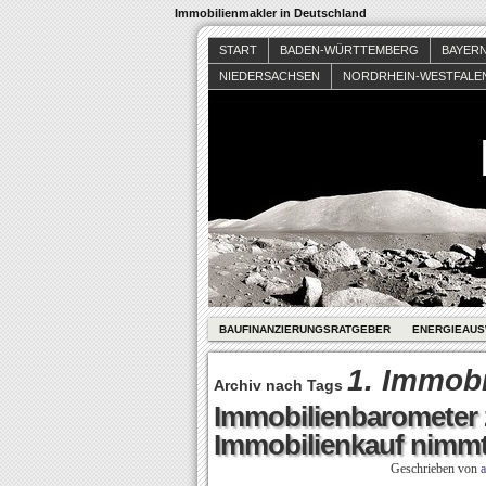
Immobilienmakler in Deutschland
START
BADEN-WÜRTTEMBERG
BAYER
NIEDERSACHSEN
NORDRHEIN-WESTFALE
BAUFINANZIERUNGSRATGEBER
ENERGIEAUS
1. Immobi
Archiv nach Tags
Immobilienbarometer 
Immobilienkauf nimmt
Geschrieben von