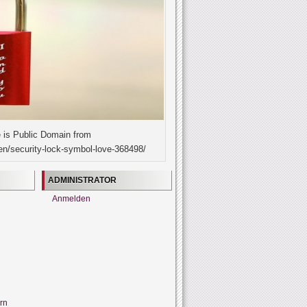
 is Public Domain from
en/security-lock-symbol-love-368498/
ADMINISTRATOR
Anmelden
rn