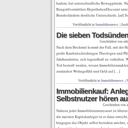
hadern, hat unterschiedliche Beweggründe. Nac
Baugeldvermittlers HypothekenDiscount unter
Bundesländern deutliche Unterschiede. [ad] S
Veröffentlicht in
Immobiliennews:
|
Auch
Die sieben Todsünden
Geschrieben von
ad
Nach dem Hochmut kommt der Fall, mit der Ha
große Kaufentscheidungen Theologen und Ph
Jahrhunderten, sich tugendhaft zu verhalten.
Tod bestraft werden, wissen Immobilienmakler 
zumindest Wohngefühl und Geld auf […]
Veröffentlicht in
Immobiliennews:
|
A
Immobilienkauf: Anleg
Selbstnutzer hören au
Geschrieben von
Nahezu jeder Immobilieninteressent ist überzeu
die meisten Kapitalanleger ist er dann erreic
hingegen das Objekt selbst beziehen möchte, ag