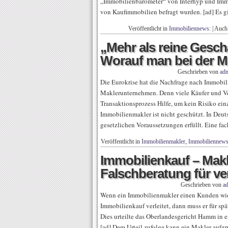
„Immobilienbarometer“ von Interhyp und Immo
von Kaufimmobilien befragt wurden. [ad] Es g
Veröffentlicht in
Immobiliennews:
|
Auch
„Mehr als reine Gesc
Worauf man bei der Ma
Geschrieben von
ad
Die Eurokrise hat die Nachfrage nach Immobil
Maklerunternehmen. Denn viele Käufer und Ve
Transaktionsprozess Hilfe, um kein Risiko ei
Immobilienmakler ist nicht geschützt. In Deut
gesetzlichen Voraussetzungen erfüllt. Eine fac
Veröffentlicht in
Immobilienmakler
,
Immobiliennews
Immobilienkauf – Makle
Falschberatung für ve
Geschrieben von
a
Wenn ein Immobilienmakler einen Kunden wid
Immobilienkauf verleitet, dann muss er für spät
Dies urteilte das Oberlandesgericht Hamm in e
[ad] Dem Urteil zufolge kann ein Makler aufgr