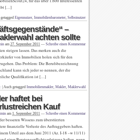
bilienScout24, für das über 1.600 Interessenten
ibt […]
 getagged
Eigennutzer
,
Immobilienbarometer
,
Selbstnutzer
häftsgegenstände“ –
klerwahl achten sollte
min
am
27. September 2011
—
Schreibe einen Kommentar
ien steigen lassen. Das merken auch die
rkäufer von Immobilien holen sich für den
nzugehen. Das Problem: Die Berufsbezeichnung
schland kann sich jeder so nennen, der die
hliche Qualifikation ist […]
:
|
Auch getagged
Immobilienmakler
,
Makler
,
Maklerwahl
r haftet bei
rlustreichen Kauf
dmin
am
1. September 2011
—
Schreibe einen Kommentar
er besseren Wissens zum überstürzten
ere finanzielle Verluste des Auftraggebers haften.
inem Urteil aus dem Juni 2011 (Az. I-18 –w 11/11)
und einer Beratungspflichtverletzung haften, wenn