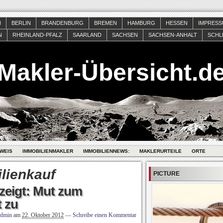
N
BERLIN
BRANDENBURG
BREMEN
HAMBURG
HESSEN
IMPRES
N
RHEINLAND-PFALZ
SAARLAND
SACHSEN
SACHSEN-ANHALT
SCHL
Makler-Übersicht.d
WEIS
IMMOBILIENMAKLER
IMMOBILIENNEWS:
MAKLERURTEILE
ORTE
lienkauf
PICTURE
zeigt: Mut zum
 zu
admin
am
22. Oktober 2012
—
Schreibe einen Kommentar