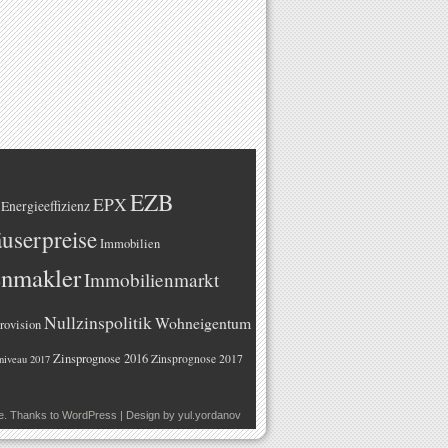
EZB
EPX
Energieeffizienz
userpreise
Immobilien
enmakler
Immobilienmarkt
Nullzinspolitik
Wohneigentum
rovision
Zinsprognose 2016
Zinsprognose 2017
niveau 2017
e
. Thanks to
WordPress
| Design by
yul.yordanov