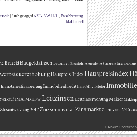
urteile
|
Auch getagged
AZ I-18 W 11/11
,
Falschberatung
,
Maklerurteil
Baugeldzinsen
ng
Baugeld
Bauzinsen
Energiebilanz
Eigenheim
energetische Sanierung
Hauspreisindex
Hä
werbsteuererhöhung
Hauspreis-Index
Immobili
Immobilienkredit
Immobilienfinanzierung
Immobilienkäufer
Leitzinsen
Leitzinserhöhung
Makler
nverkauf
IMX
KFW
Maklerp
IVD
Zinsmarkt
Zinskommentar
Zinsentwicklung 2017
Zinsniveau 2016
Zins
©
Makler-Übersicht.d