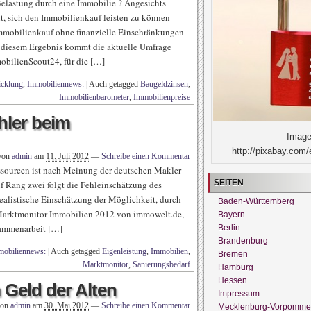
Belastung durch eine Immobilie ? Angesichts
t, sich den Immobilienkauf leisten zu können
mmobilienkauf ohne finanzielle Einschränkungen
Zu diesem Ergebnis kommt die aktuelle Umfrage
bilienScout24, für die […]
icklung
,
Immobiliennews:
|
Auch getagged
Baugeldzinsen
,
Immobilienbarometer
,
Immobilienpreise
hler beim
Image
http://pixabay.com/
 von
admin
am
11. Juli 2012
—
Schreibe einen Kommentar
ssourcen ist nach Meinung der deutschen Makler
SEITEN
f Rang zwei folgt die Fehleinschätzung des
realistische Einschätzung der Möglichkeit, durch
Baden-Württemberg
r Marktmonitor Immobilien 2012 von immowelt.de,
Bayern
sammenarbeit […]
Berlin
Brandenburg
mobiliennews:
|
Auch getagged
Eigenleistung
,
Immobilien
,
Bremen
Marktmonitor
,
Sanierungsbedarf
Hamburg
Hessen
 Geld der Alten
Impressum
von
admin
am
30. Mai 2012
—
Schreibe einen Kommentar
Mecklenburg-Vorpomme