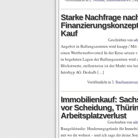
Veröffentlicht in
2. Neubau
,
Immobiliennews:
|
Au
Starke Nachfrage nach
Finanzierungskonzept
Kauf
Geschrieben von
ad
Angebot in Ballungszentren wird knapp / Mit 
einen Wettbewerbsvorteil In der Krise setzen v
in begehrten Lagen der Ballungszentren wird 
Höchstwerte, stellenweise ist der Markt wie le
Interhyp AG. Deshalb […]
Veröffentlicht in
5. Baufinanzierun
Immobilienkauf: Sach
vor Scheidung, Thüri
Arbeitsplatzverlust
Geschrieben von
ad
Baugeldstudie: Hinderungsgründe für Immobil
mir wo du wohnst – und ich sage dir deine S