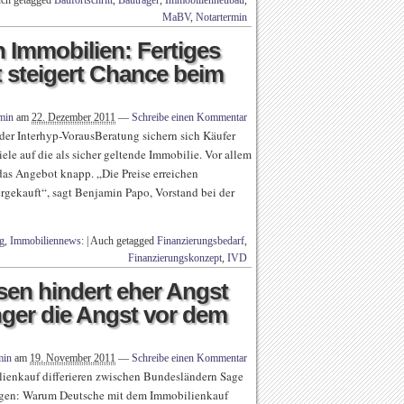
ch getagged
Baufortschritt
,
Bauträger
,
Immobilienneubau
,
MaBV
,
Notartermin
 Immobilien: Fertiges
 steigert Chance beim
min
am
22. Dezember 2011
—
Schreibe einen Kommentar
der Interhyp-VorausBeratung sichern sich Käufer
iele auf die als sicher geltende Immobilie. Vor allem
das Angebot knapp. „Die Preise erreichen
ergekauft“, sagt Benjamin Papo, Vorstand bei der
g
,
Immobiliennews:
|
Auch getagged
Finanzierungsbedarf
,
Finanzierungskonzept
,
IVD
sen hindert eher Angst
nger die Angst vor dem
min
am
19. November 2011
—
Schreibe einen Kommentar
ienkauf differieren zwischen Bundesländern Sage
orgen: Warum Deutsche mit dem Immobilienkauf