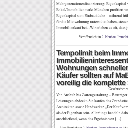
Mehrgenerationenfinanzierung: Eigenkapital v
Enkel/Immobilienmarkt München profitiert v
Eigenkapital statt Einbauküche – während frü
für die Mietwohnung unterstützt haben, steuer
Immobilienkauf bei. „Wir erleben es oft, dass
Veröffentlicht in
2. Neubau
,
Immobi
Tempolimit beim Immob
Immobilieninteressen
Wohnungen schneller 
Käufer sollten auf Ma
voreilig die komplet
Geschrieben 
Von Aushub bis Gartengestaltung – Bauträger w
Leistungen abdeckt. Sie kaufen das Grundstü
Architekten sowie Handwerker. „Der Kauf vom 
als der Eigenbau sein. Allerdings handeln dab
anschließend, wenn das Ergebnis von […]