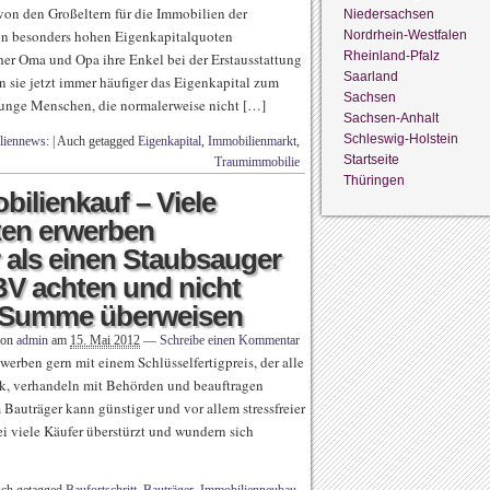
on den Großeltern für die Immobilien der
Niedersachsen
on besonders hohen Eigenkapitalquoten
Nordrhein-Westfalen
Rheinland-Pfalz
her Oma und Opa ihre Enkel bei der Erstausstattung
Saarland
n sie jetzt immer häufiger das Eigenkapital zum
Sachsen
 junge Menschen, die normalerweise nicht […]
Sachsen-Anhalt
Schleswig-Holstein
liennews:
|
Auch getagged
Eigenkapital
,
Immobilienmarkt
,
Startseite
Traumimmobilie
Thüringen
ilienkauf – Viele
ten erwerben
als einen Staubsauger
BV achten und nicht
te Summe überweisen
von
admin
am
15. Mai 2012
—
Schreibe einen Kommentar
erben gern mit einem Schlüsselfertigpreis, der alle
ck, verhandeln mit Behörden und beauftragen
Bauträger kann günstiger und vor allem stressfreier
ei viele Käufer überstürzt und wundern sich