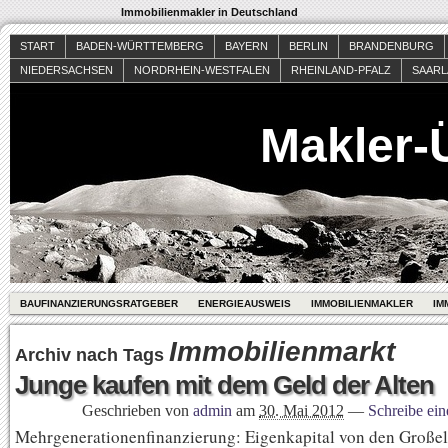
Immobilienmakler in Deutschland
START
BADEN-WÜRTTEMBERG
BAYERN
BERLIN
BRANDENBURG
NIEDERSACHSEN
NORDRHEIN-WESTFALEN
RHEINLAND-PFALZ
SAAR
Makler-
BAUFINANZIERUNGSRATGEBER
ENERGIEAUSWEIS
IMMOBILIENMAKLER
IM
Immobilienmarkt
Archiv nach Tags
Junge kaufen mit dem Geld der Alten
Geschrieben von
admin
am
30. Mai 2012
—
Schreibe ei
Mehrgenerationenfinanzierung: Eigenkapital von den Großelt