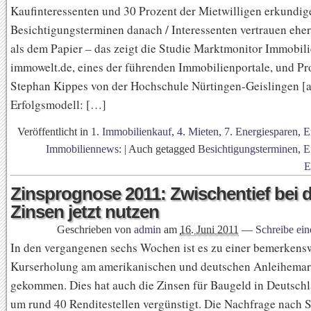
Kaufinteressenten und 30 Prozent der Mietwilligen erkundige
Besichtigungsterminen danach / Interessenten vertrauen eh
als dem Papier – das zeigt die Studie Marktmonitor Immobi
immowelt.de, eines der führenden Immobilienportale, und Pro
Stephan Kippes von der Hochschule Nürtingen-Geislingen [
Erfolgsmodell: […]
Veröffentlicht in
1. Immobilienkauf
,
4. Mieten
,
7. Energiesparen
,
E
Immobiliennews:
|
Auch getagged
Besichtigungsterminen
,
E
E
Zinsprognose 2011: Zwischentief bei 
Zinsen jetzt nutzen
Geschrieben von
admin
am
16. Juni 2011
—
Schreibe ei
In den vergangenen sechs Wochen ist es zu einer bemerkens
Kurserholung am amerikanischen und deutschen Anleihemar
gekommen. Dies hat auch die Zinsen für Baugeld in Deutsch
um rund 40 Renditestellen vergünstigt. Die Nachfrage nach S