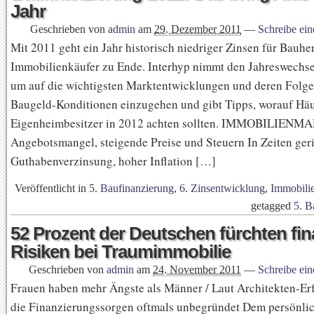
Jahr
Geschrieben von
admin
am
29. Dezember 2011
—
Schreibe ei
Mit 2011 geht ein Jahr historisch niedriger Zinsen für Bauhe
Immobilienkäufer zu Ende. Interhyp nimmt den Jahreswechse
um auf die wichtigsten Marktentwicklungen und deren Folge
Baugeld-Konditionen einzugehen und gibt Tipps, worauf Hä
Eigenheimbesitzer in 2012 achten sollten. IMMOBILIENM
Angebotsmangel, steigende Preise und Steuern In Zeiten ger
Guthabenverzinsung, hoher Inflation […]
Veröffentlicht in
5. Baufinanzierung
,
6. Zinsentwicklung
,
Immobili
getagged
5. B
52 Prozent der Deutschen fürchten fin
Risiken bei Traumimmobilie
Geschrieben von
admin
am
24. November 2011
—
Schreibe ei
Frauen haben mehr Ängste als Männer / Laut Architekten-Er
die Finanzierungssorgen oftmals unbegründet Dem persönli