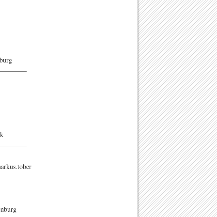
nburg
————–
gk
————–
arkus.tober
enburg