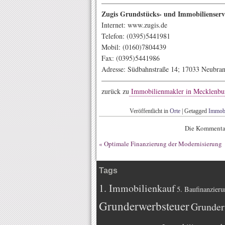
—————————————————
Zugis Grundstücks- und Immobilienserv
Internet: www.zugis.de
Telefon: (0395)5441981
Mobil: (0160)7804439
Fax: (0395)5441986
Adresse: Südbahnstraße 14; 17033 Neubra
——————————————————
zurück zu
Immobilienmakler in Mecklenb
Veröffentlicht in
Orte
|
Getagged
Immobi
Die Kommentar
«
Optimale Finanzierung der Modernisierung
Tags
1. Immobilienkauf
5. Baufinanzieru
Grunderwerbsteuer
Grunder