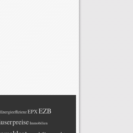
EZB
EPX
Energieeffizienz
userpreise
Immobilien