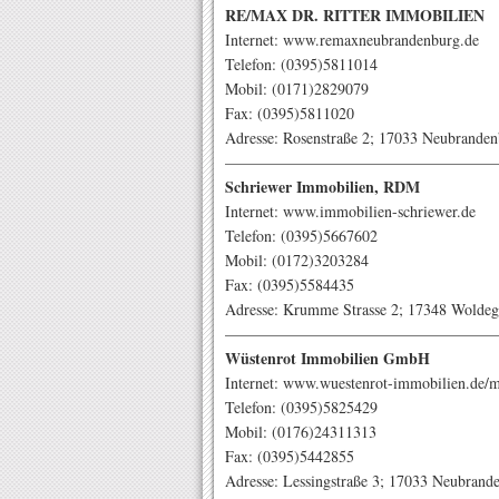
RE/MAX DR. RITTER IMMOBILIEN
Internet: www.remaxneubrandenburg.de
Telefon: (0395)5811014
Mobil: (0171)2829079
Fax: (0395)5811020
Adresse: Rosenstraße 2; 17033 Neubrande
—————————————————
Schriewer Immobilien, RDM
Internet: www.immobilien-schriewer.de
Telefon: (0395)5667602
Mobil: (0172)3203284
Fax: (0395)5584435
Adresse: Krumme Strasse 2; 17348 Wolde
—————————————————
Wüstenrot Immobilien GmbH
Internet: www.wuestenrot-immobilien.de/m
Telefon: (0395)5825429
Mobil: (0176)24311313
Fax: (0395)5442855
Adresse: Lessingstraße 3; 17033 Neubrand