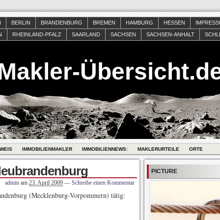
N
BERLIN
BRANDENBURG
BREMEN
HAMBURG
HESSEN
IMPRES
N
RHEINLAND-PFALZ
SAARLAND
SACHSEN
SACHSEN-ANHALT
SCHL
Makler-Übersicht.d
WEIS
IMMOBILIENMAKLER
IMMOBILIENNEWS:
MAKLERURTEILE
ORTE
 Neubrandenburg
PICTURE
admin
am
23. April 2009
—
Schreibe einen Kommentar
andenburg (Mecklenburg-Vorpommern) tätig: