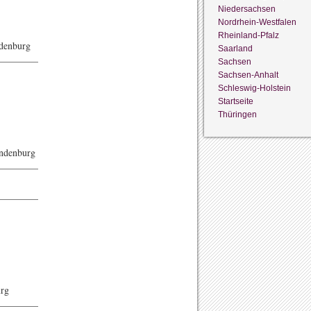
Niedersachsen
Nordrhein-Westfalen
Rheinland-Pfalz
denburg
Saarland
————–
Sachsen
Sachsen-Anhalt
Schleswig-Holstein
Startseite
Thüringen
andenburg
————–
————–
urg
————–