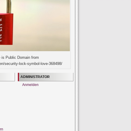
 is Public Domain from
en/security-lock-symbol-love-368498/
ADMINISTRATOR
Anmelden
rn