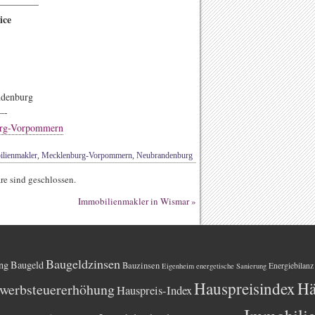
————–
ice
ndenburg
-
urg-Vorpommern
lienmakler
,
Mecklenburg-Vorpommern
,
Neubrandenburg
e sind geschlossen.
Immobilienmakler in Wismar
»
Baugeldzinsen
ng
Baugeld
Bauzinsen
Energiebilanz
Eigenheim
energetische Sanierung
Hauspreisindex
Hä
werbsteuererhöhung
Hauspreis-Index