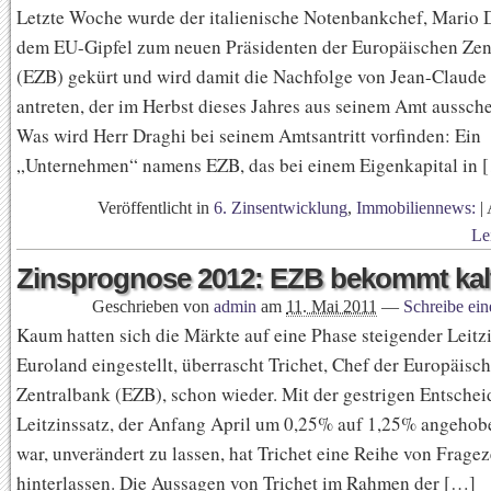
Letzte Woche wurde der italienische Notenbankchef, Mario D
dem EU-Gipfel zum neuen Präsidenten der Europäischen Zen
(EZB) gekürt und wird damit die Nachfolge von Jean-Claude 
antreten, der im Herbst dieses Jahres aus seinem Amt aussch
Was wird Herr Draghi bei seinem Amtsantritt vorfinden: Ein
„Unternehmen“ namens EZB, das bei einem Eigenkapital in 
Veröffentlicht in
6. Zinsentwicklung
,
Immobiliennews:
|
Le
Zinsprognose 2012: EZB bekommt kal
Geschrieben von
admin
am
11. Mai 2011
—
Schreibe ei
Kaum hatten sich die Märkte auf eine Phase steigender Leitz
Euroland eingestellt, überrascht Trichet, Chef der Europäisc
Zentralbank (EZB), schon wieder. Mit der gestrigen Entschei
Leitzinssatz, der Anfang April um 0,25% auf 1,25% angeho
war, unverändert zu lassen, hat Trichet eine Reihe von Frage
hinterlassen. Die Aussagen von Trichet im Rahmen der […]