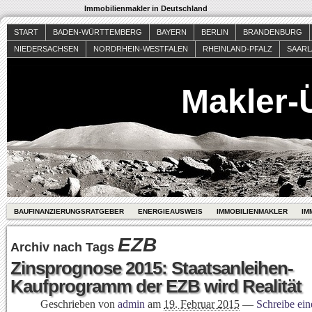
Immobilienmakler in Deutschland
START
BADEN-WÜRTTEMBERG
BAYERN
BERLIN
BRANDENBURG
NIEDERSACHSEN
NORDRHEIN-WESTFALEN
RHEINLAND-PFALZ
SAAR
Makler-
BAUFINANZIERUNGSRATGEBER
ENERGIEAUSWEIS
IMMOBILIENMAKLER
IM
EZB
Archiv nach Tags
Zinsprognose 2015: Staatsanleihen-
Kaufprogramm der EZB wird Realität
Geschrieben von
admin
am
19. Februar 2015
—
Schreibe ei