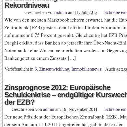
Rekordniveau
Geschrieben von
admin
am
11. Juli 2012
—
Schreibe ei
Wie von den meisten Marktbeobachtern erwartet, hat die Eu
Zentralbank (EZB) gestern den Leitzins für den Euroraum um
auf nunmehr 0,75 Prozent gesenkt. Gleichzeitig hat EZB-Prä
Draghi erklärt, dass Banken ab jetzt für ihre Über-Nacht-Einl
Notenbank keine Zinsen mehr erhalten werden. Im Gegenzug
Banken jetzt zu einem Zinssatz […]
Veröffentlicht in
6. Zinsentwicklung
,
Immobiliennews:
|
Auch getag
Zinsprognose 2012: Europäische
Schuldenkrise – endgültiger Kurswech
der EZB?
Geschrieben von
admin
am
19. November 2011
—
Schreibe ei
Der neue Präsident der Europäischen Zentralbank (EZB), Ma
der sein Amt am 1.11.2011 angetreten hat, gab in der ersten