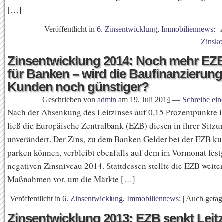
[…]
Veröffentlicht in
6. Zinsentwicklung
,
Immobiliennews:
|
Zinsk
Zinsentwicklung 2014: Noch mehr EZ
für Banken – wird die Baufinanzierung
Kunden noch günstiger?
Geschrieben von
admin
am
19. Juli 2014
—
Schreibe ei
Nach der Absenkung des Leitzinses auf 0,15 Prozentpunkte 
ließ die Europäische Zentralbank (EZB) diesen in ihrer Sitzu
unverändert. Der Zins, zu dem Banken Gelder bei der EZB kur
parken können, verbleibt ebenfalls auf dem im Vormonat fest
negativen Zinsniveau 2014. Stattdessen stellte die EZB weit
Maßnahmen vor, um die Märkte […]
Veröffentlicht in
6. Zinsentwicklung
,
Immobiliennews:
|
Auch geta
Zinsentwicklung 2013: EZB senkt Leitz