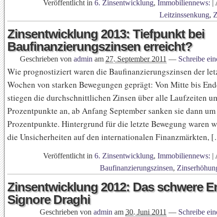
Veröffentlicht in
6. Zinsentwicklung
,
Immobiliennews:
|
Leitzinssenkung
,
Z
Zinsentwicklung 2013: Tiefpunkt bei
Baufinanzierungszinsen erreicht?
Geschrieben von
admin
am
27. September 2011
—
Schreibe ei
Wie prognostiziert waren die Baufinanzierungszinsen der let
Wochen von starken Bewegungen geprägt: Von Mitte bis End
stiegen die durchschnittlichen Zinsen über alle Laufzeiten u
Prozentpunkte an, ab Anfang September sanken sie dann um 
Prozentpunkte. Hintergrund für die letzte Bewegung waren w
die Unsicherheiten auf den internationalen Finanzmärkten, 
Veröffentlicht in
6. Zinsentwicklung
,
Immobiliennews:
|
Baufinanzierungszinsen
,
Zinserhöhun
Zinsentwicklung 2012: Das schwere E
Signore Draghi
Geschrieben von
admin
am
30. Juni 2011
—
Schreibe ei