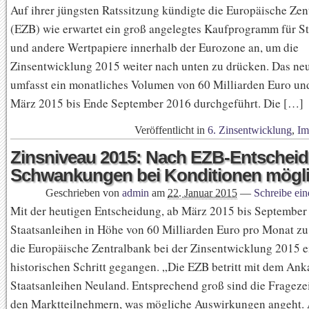
Auf ihrer jüngsten Ratssitzung kündigte die Europäische Zen
(EZB) wie erwartet ein groß angelegtes Kaufprogramm für St
und andere Wertpapiere innerhalb der Eurozone an, um die
Zinsentwicklung 2015 weiter nach unten zu drücken. Das n
umfasst ein monatliches Volumen von 60 Milliarden Euro un
März 2015 bis Ende September 2016 durchgeführt. Die […]
Veröffentlicht in
6. Zinsentwicklung
,
Im
Zinsniveau 2015: Nach EZB-Entscheid 
Schwankungen bei Konditionen mögl
Geschrieben von
admin
am
22. Januar 2015
—
Schreibe ei
Mit der heutigen Entscheidung, ab März 2015 bis September
Staatsanleihen in Höhe von 60 Milliarden Euro pro Monat zu 
die Europäische Zentralbank bei der Zinsentwicklung 2015 
historischen Schritt gegangen. „Die EZB betritt mit dem Ank
Staatsanleihen Neuland. Entsprechend groß sind die Frageze
den Marktteilnehmern, was mögliche Auswirkungen angeht.