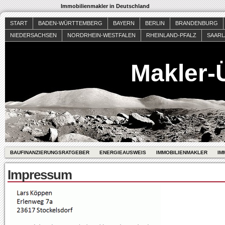
Immobilienmakler in Deutschland
START
BADEN-WÜRTTEMBERG
BAYERN
BERLIN
BRANDENBURG
NIEDERSACHSEN
NORDRHEIN-WESTFALEN
RHEINLAND-PFALZ
SAAR
Makler-
BAUFINANZIERUNGSRATGEBER
ENERGIEAUSWEIS
IMMOBILIENMAKLER
IM
Impressum