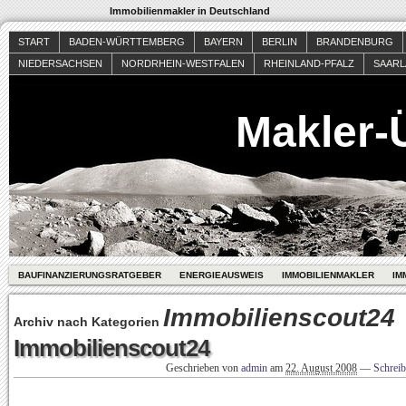
Immobilienmakler in Deutschland
START
BADEN-WÜRTTEMBERG
BAYERN
BERLIN
BRANDENBURG
NIEDERSACHSEN
NORDRHEIN-WESTFALEN
RHEINLAND-PFALZ
SAAR
Makler-
BAUFINANZIERUNGSRATGEBER
ENERGIEAUSWEIS
IMMOBILIENMAKLER
IM
Immobilienscout24
Archiv nach Kategorien
Immobilienscout24
Geschrieben von
admin
am
22. August 2008
—
Schrei