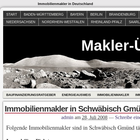
Immobilienmakler in Deutschland
START
BADEN-WÜRTTEMBERG
BAYERN
BERLIN
BRANDENBURG
NIEDERSACHSEN
NORDRHEIN-WESTFALEN
RHEINLAND-PFALZ
SAAR
Makler-
BAUFINANZIERUNGSRATGEBER
ENERGIEAUSWEIS
IMMOBILIENMAKLER
IM
Immobilienmakler in Schwäbisch Gm
admin
am
28. Juli 2008
—
Schreibe ei
Folgende Immobilienmakler sind in Schwäbisch Gmünd tä