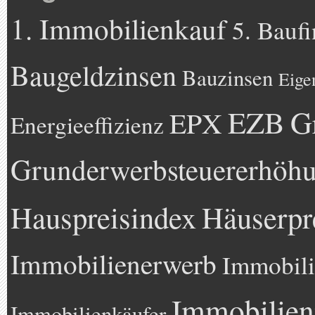
1. Immobilienkauf
5. Bauf
Baugeldzinsen
Bauzinsen
Eige
EZB
G
EPX
Energieeffizienz
Grunderwerbsteuererhöh
Hauspreisindex
Häuserpr
Immobilienerwerb
Immobili
Immobilien
Immobilienkäufer