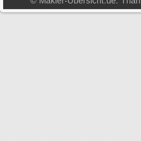
©
Makler-Übersicht.de
. Than