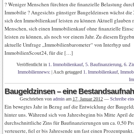
? Weniger Menschen fürchten die finanzielle Belastung durc
Immobilie ? Angesichts günstiger Baugeldzinsen wächst die 
sich den Immobilienkauf leisten zu können Aktuell glauben
Menschen, sich einen Immobilienkauf ohne finanzielle Ein
leisten zu können, als noch vor einem Jahr. Zu diesem Ergeb
aktuelle Umfrage „Immobilienbarometer“ von Interhyp und
ImmobilienScout24, für die […]
Veröffentlicht in
1. Immobilienkauf
,
5. Baufinanzierung
,
6. Zi
Immobiliennews:
|
Auch getagged
1. Immobilienkauf
,
Immobi
Im
Baugeldzinsen – eine Bestandsaufna
Geschrieben von
admin
am
17. Januar 2012
—
Schreibe ei
Ein bewegtes Jahr in Bezug auf die Entwicklung der Baugeldz
hinter uns. Während sich von Jahresbeginn bis Mitte April de
durchschnittliche Zins für Baufinanzierungen um ca. 0,50 P
verteuerte, fiel er bis Jahresende um fast einen Prozentpunkt.