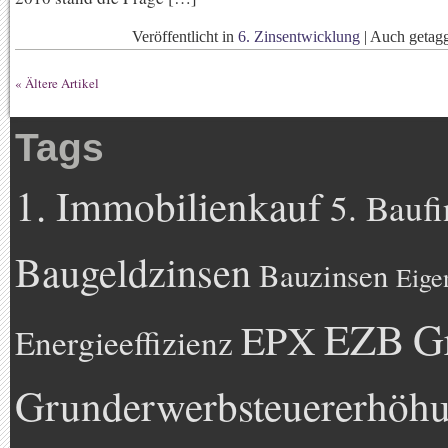
Veröffentlicht in
6. Zinsentwicklung
|
Auch getag
« Ältere Artikel
Tags
1. Immobilienkauf
5. Bauf
Baugeldzinsen
Bauzinsen
Eige
EZB
G
EPX
Energieeffizienz
Grunderwerbsteuererhöh