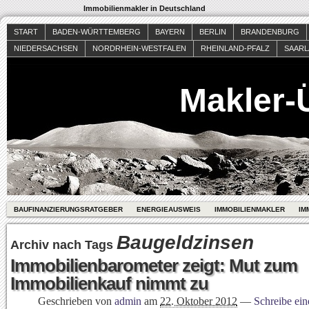
Immobilienmakler in Deutschland
START
BADEN-WÜRTTEMBERG
BAYERN
BERLIN
BRANDENBURG
NIEDERSACHSEN
NORDRHEIN-WESTFALEN
RHEINLAND-PFALZ
SAAR
Makler-
BAUFINANZIERUNGSRATGEBER
ENERGIEAUSWEIS
IMMOBILIENMAKLER
IM
Baugeldzinsen
Archiv nach Tags
Immobilienbarometer zeigt: Mut zum
Immobilienkauf nimmt zu
Geschrieben von
admin
am
22. Oktober 2012
—
Schreibe ei