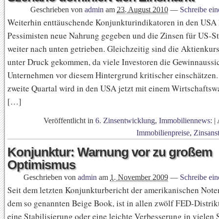
Geschrieben von
admin
am
23. August 2010
—
Schreibe ei
Weiterhin enttäuschende Konjunkturindikatoren in den USA
Pessimisten neue Nahrung gegeben und die Zinsen für US-St
weiter nach unten getrieben. Gleichzeitig sind die Aktienku
unter Druck gekommen, da viele Investoren die Gewinnaussi
Unternehmen vor diesem Hintergrund kritischer einschätzen.
zweite Quartal wird in den USA jetzt mit einem Wirtschafts
[…]
Veröffentlicht in
6. Zinsentwicklung
,
Immobiliennews:
|
Immobilienpreise
,
Zinsans
Konjunktur: Warnung vor zu großem
Optimismus
Geschrieben von
admin
am
1. November 2009
—
Schreibe ei
Seit dem letzten Konjunkturbericht der amerikanischen Not
dem so genannten Beige Book, ist in allen zwölf FED-Distrik
eine Stabilisierung oder eine leichte Verbesserung in vielen