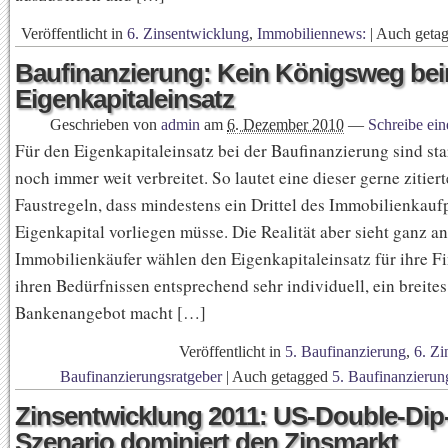
Veröffentlicht in
6. Zinsentwicklung
,
Immobiliennews:
|
Auch geta
Baufinanzierung: Kein Königsweg be
Eigenkapitaleinsatz
Geschrieben von
admin
am
6. Dezember 2010
—
Schreibe ei
Für den Eigenkapitaleinsatz bei der Baufinanzierung sind st
noch immer weit verbreitet. So lautet eine dieser gerne zitier
Faustregeln, dass mindestens ein Drittel des Immobilienkaufp
Eigenkapital vorliegen müsse. Die Realität aber sieht ganz an
Immobilienkäufer wählen den Eigenkapitaleinsatz für ihre F
ihren Bedürfnissen entsprechend sehr individuell, ein breites
Bankenangebot macht […]
Veröffentlicht in
5. Baufinanzierung
,
6. Zi
Baufinanzierungsratgeber
|
Auch getagged
5. Baufinanzierun
Zinsentwicklung 2011: US-Double-Dip
Szenario dominiert den Zinsmarkt