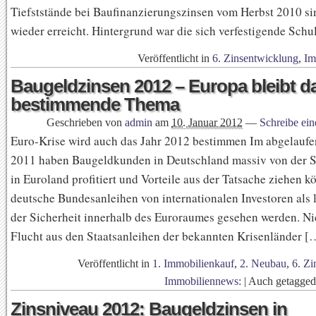
Tiefststände bei Baufinanzierungszinsen vom Herbst 2010 s
wieder erreicht. Hintergrund war die sich verfestigende Sch
Veröffentlicht in
6. Zinsentwicklung
,
Im
Baugeldzinsen 2012 – Europa bleibt d
bestimmende Thema
Geschrieben von
admin
am
10. Januar 2012
—
Schreibe ei
Euro-Krise wird auch das Jahr 2012 bestimmen Im abgelaufe
2011 haben Baugeldkunden in Deutschland massiv von der 
in Euroland profitiert und Vorteile aus der Tatsache ziehen k
deutsche Bundesanleihen von internationalen Investoren als l
der Sicherheit innerhalb des Euroraumes gesehen werden. Ni
Flucht aus den Staatsanleihen der bekannten Krisenländer [
Veröffentlicht in
1. Immobilienkauf
,
2. Neubau
,
6. Zi
Immobiliennews:
|
Auch getagge
Zinsniveau 2012: Baugeldzinsen in