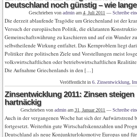
Deutschland noch günstig – wie lang
Geschrieben von
admin
am
4. Juli 2011
—
Schreibe ei
Die derzeit ablaufende Tragödie um Griechenland ist der kr
Versuch der europäischen Politik, die eklatanten Konstruktio
Gemeinschaftswährung zu kaschieren und auf ein Wunder zu 
selbstheilende Wirkung entfaltet. Das Kernproblem liegt dari
Politiker ihre politischen Ziele und Vorstellungen meist losg
volkswirtschaftlichen oder betriebswirtschaftlichen Realitäte
Die Aufnahme Griechenlands in den […]
Veröffentlicht in
6. Zinsentwicklung
,
Im
Zinsentwicklung 2011: Zinsen steigen
hartnäckig
Geschrieben von
admin
am
31. Januar 2011
—
Schreibe ei
Auch in der vergangenen Woche hat sich der Aufwärtstrend b
fortgesetzt. Weiterhin gute Wirtschaftskennzahlen und Prog
Deutschland als neue Konjunkturlokomotive Europas und für