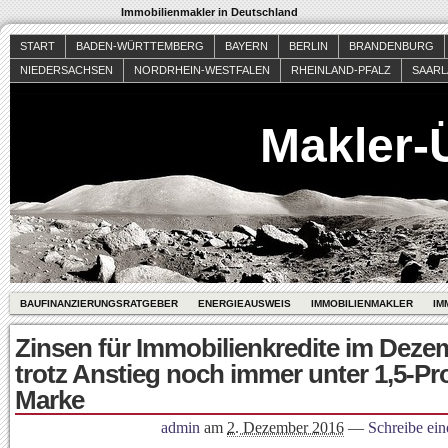
Immobilienmakler in Deutschland
START
BADEN-WÜRTTEMBERG
BAYERN
BERLIN
BRANDENBURG
NIEDERSACHSEN
NORDRHEIN-WESTFALEN
RHEINLAND-PFALZ
SAAR
Makler-
BAUFINANZIERUNGSRATGEBER
ENERGIEAUSWEIS
IMMOBILIENMAKLER
IM
Zinsen für Immobilienkredite im Deze
trotz Anstieg noch immer unter 1,5-Pr
Marke
admin
am
2. Dezember 2016
—
Schreibe ei