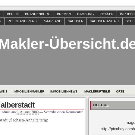
N
BERLIN
BRANDENBURG
BREMEN
HAMBURG
HESSEN
IMPRES
N
RHEINLAND-PFALZ
SAARLAND
SACHSEN
SACHSEN-ANHALT
SCHL
Makler-Übersicht.d
WEIS
IMMOBILIENMAKLER
IMMOBILIENNEWS:
MAKLERURTEILE
ORTE
alberstadt
PICTURE
admin
am
9. August 2009
—
Schreibe einen Kommentar
tadt (Sachsen-Anhalt) tätig:
Image
http://pixabay.com/