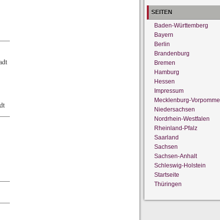
SEITEN
Baden-Württemberg
Bayern
——
Berlin
Brandenburg
adt
Bremen
Hamburg
Hessen
Impressum
Mecklenburg-Vorpomme
dt
Niedersachsen
——
Nordrhein-Westfalen
Rheinland-Pfalz
Saarland
Sachsen
Sachsen-Anhalt
Schleswig-Holstein
Startseite
——
Thüringen
——