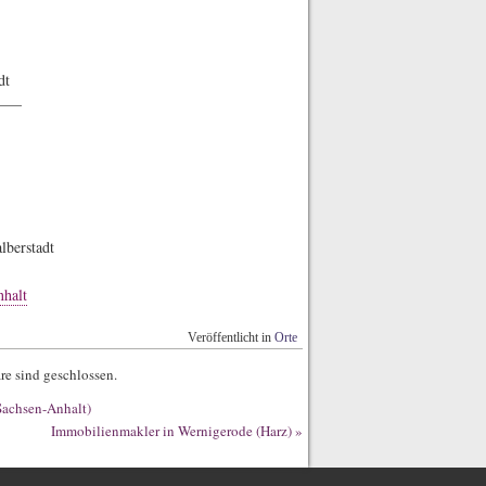
dt
——
lberstadt
halt
Veröffentlicht in
Orte
e sind geschlossen.
Sachsen-Anhalt)
Immobilienmakler in Wernigerode (Harz)
»