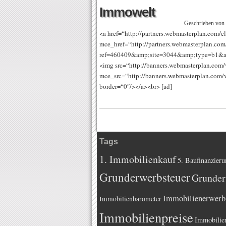
Immowelt
Geschrieben von
<a href=“http://partners.webmasterplan.co
mce_href=“http://partners.webmasterplan.com/
ref=460409&amp;site=3044&amp;type=b1&amp
<img src=“http://banners.webmasterplan.co
mce_src=“http://banners.webmasterplan.co
border=“0″/></a><br> [ad]
Tags
1. Immobilienkauf
5. Baufinanzieru
Grunderwerbsteuer
Grunder
Immobilienerwerb
Immobilienbarometer
Immobilienpreise
Immobilie