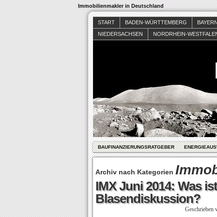
Immobilienmakler in Deutschland
START
BADEN-WÜRTTEMBERG
BAYER
NIEDERSACHSEN
NORDRHEIN-WESTFALE
BAUFINANZIERUNGSRATGEBER
ENERGIEAUS
Immob
Archiv nach Kategorien
IMX Juni 2014: Was ist
Blasendiskussion?
Geschrieben