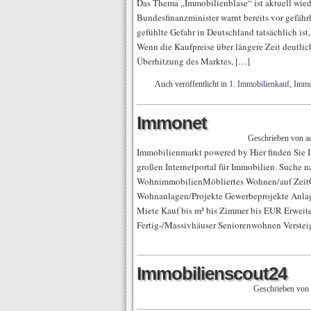
Das Thema „Immobilienblase“ ist aktuell wiede
Bundesfinanzminister warnt bereits vor gefähr
gefühlte Gefahr in Deutschland tatsächlich ist
Wenn die Kaufpreise über längere Zeit deutlich 
Überhitzung des Marktes, […]
Auch veröffentlicht in
1. Immobilienkauf
,
Immo
Immonet
Geschrieben von
a
Immobilienmarkt powered by Hier finden Sie 
großen Internetportal für Immobilien. Suche 
WohnimmobilienMöbliertes Wohnen/auf Zeit
Wohnanlagen/Projekte Gewerbeprojekte Anl
Miete Kauf bis m² bis Zimmer bis EUR Erweit
Fertig-/Massivhäuser Seniorenwohnen Versteig
Immobilienscout24
Geschrieben von