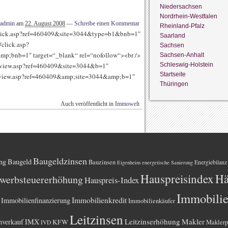
Niedersachsen
Nordrhein-Westfalen
admin
am
22. August 2008
—
Schreibe einen Kommentar
Rheinland-Pfalz
m/click.asp?ref=460409&site=3044&type=b1&bnb=1″
Saarland
click.asp?
Sachsen
;bnb=1″ target=“_blank“ rel=“nofollow“><br />
Sachsen-Anhalt
Schleswig-Holstein
m/view.asp?ref=460409&site=3044&b=1″
Startseite
m/view.asp?ref=460409&amp;site=3044&amp;b=1″
Thüringen
Auch veröffentlicht in
Immowelt
Baugeldzinsen
ng
Baugeld
Bauzinsen
Energiebilanz
Eigenheim
energetische Sanierung
Hauspreisindex
Hä
werbsteuererhöhung
Hauspreis-Index
Immobili
Immobilienkredit
Immobilienfinanzierung
Immobilienkäufer
Leitzinsen
Leitzinserhöhung
Makler
nverkauf
IMX
KFW
Maklerp
IVD