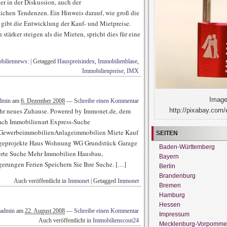
r in der Diskussion, auch der
lichen Tendenzen. Ein Hinweis darauf, wie groß die
, gibt die Entwicklung der Kauf- und Mietpreise.
stärker steigen als die Mieten, spricht dies für eine
biliennews:
|
Getagged
Hauspreisindex
,
Immobilienblase
,
Immobilienpreise
,
IMX
Image
dmin
am
6. Dezember 2008
—
Schreibe einen Kommentar
http://pixabay.com/
Ihr neues Zuhause. Powered by Immonet.de, dem
nach Immobilienart Express-Suche
GewerbeimmobilienAnlageimmobilien Miete Kauf
SEITEN
ageprojekte Haus Wohnung WG Grundstück Garage
Baden-Württemberg
erte Suche Mehr Immobilien Hausbau,
Bayern
erungen Ferien Speichern Sie Ihre Suche. […]
Berlin
Brandenburg
Auch veröffentlicht in
Immonet
|
Getagged
Immonet
Bremen
Hamburg
Hessen
admin
am
22. August 2008
—
Schreibe einen Kommentar
Impressum
Auch veröffentlicht in
Immobilienscout24
Mecklenburg-Vorpomme