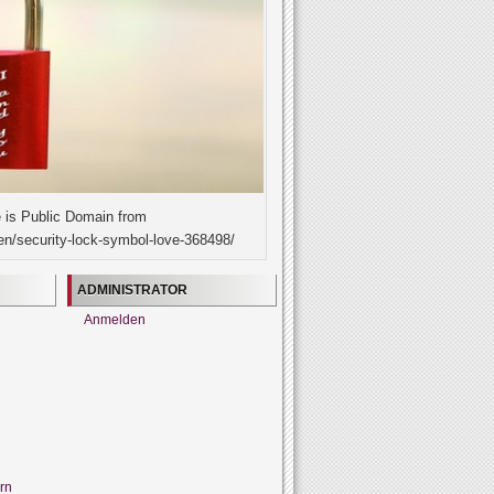
 is Public Domain from
en/security-lock-symbol-love-368498/
ADMINISTRATOR
Anmelden
rn