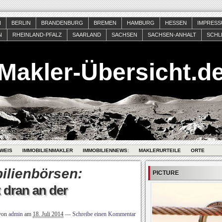
N
BERLIN
BRANDENBURG
BREMEN
HAMBURG
HESSEN
IMPRES
N
RHEINLAND-PFALZ
SAARLAND
SACHSEN
SACHSEN-ANHALT
SCHL
Makler-Übersicht.d
WEIS
IMMOBILIENMAKLER
IMMOBILIENNEWS:
MAKLERURTEILE
ORTE
ilienbörsen:
PICTURE
 dran an der
 von
admin
am
18. Juli 2014
—
Schreibe einen Kommentar