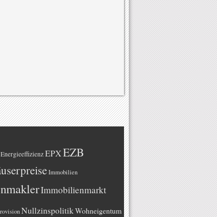
EZB
EPX
Energieeffizienz
userpreise
Immobilien
enmakler
Immobilienmarkt
Nullzinspolitik
Wohneigentum
rovision