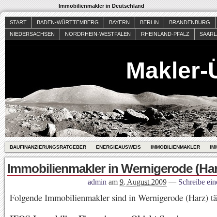
Immobilienmakler in Deutschland
START
BADEN-WÜRTTEMBERG
BAYERN
BERLIN
BRANDENBURG
NIEDERSACHSEN
NORDRHEIN-WESTFALEN
RHEINLAND-PFALZ
SAAR
Makler-
BAUFINANZIERUNGSRATGEBER
ENERGIEAUSWEIS
IMMOBILIENMAKLER
IM
Immobilienmakler in Wernigerode (Har
admin
am
9. August 2009
—
Schreibe ei
Folgende Immobilienmakler sind in Wernigerode (Harz) tä