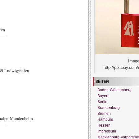
fen
——
Image
http://pixabay.com/
069 Ludwigshafen
——
SEITEN
Baden-Württemberg
Bayern
Berlin
Brandenburg
Bremen
shafen-Mundenheim
Hamburg
——
Hessen
Impressum
Mecklenburg-Vorpomme