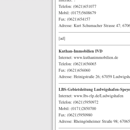
Telefon: (0621)651077
Mobil: (0175)5608679
Fax: (0621)654157
Adresse: Kurt Schumacher Strasse 47; 67
—————————————————
[ad]
—————————————————
Kuthan-Immobilien IVD
Internet: www.kuthanimmobilien.de
Telefon: (0621)656065
Fax: (0621)656060
Adresse: Heinigstraße 26; 67059 Ludwigsh
—————————————————
LBS-Gebietsleitung Ludwigshafen-Speye
Internet: www.lbs-rlp.de/Ludwigshafen
Telefon: (0621)5950972
Mobil: (0171)2850700
Fax: (0621)5950980
Adresse: Rheingönheimer Straße 98; 6706
—————————————————