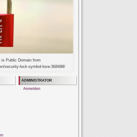
 is Public Domain from
en/security-lock-symbol-love-368498/
ADMINISTRATOR
Anmelden
rn