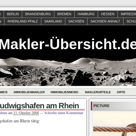
N
BERLIN
BRANDENBURG
BREMEN
HAMBURG
HESSEN
IMPRES
N
RHEINLAND-PFALZ
SAARLAND
SACHSEN
SACHSEN-ANHALT
SCHL
Makler-Übersicht.d
WEIS
IMMOBILIENMAKLER
IMMOBILIENNEWS:
MAKLERURTEILE
ORTE
Ludwigshafen am Rhein
PICTURE
admin
am
11. Oktober 2008
—
Schreibe einen Kommentar
shafen am Rhein tätig: