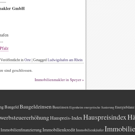
——
smakler GmbH
hafen
-
Pfalz
Veröffentlicht in
Orte
|
Getagged
Ludwigshafen am Rhein
e sind geschlossen.
Immobilienmakler in Speyer
»
Baugeldzinsen
ng
Baugeld
Bauzinsen
Energiebilanz
Eigenheim
energetische Sanierung
Hauspreisindex
Hä
werbsteuererhöhung
Hauspreis-Index
Immobili
Immobilienkredit
Immobilienfinanzierung
Immobilienkäufer