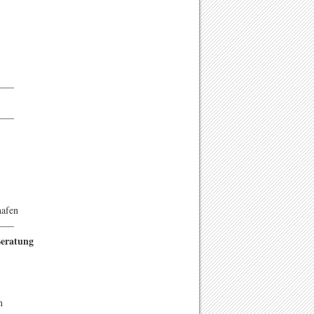
——
——
hafen
——
eratung
n