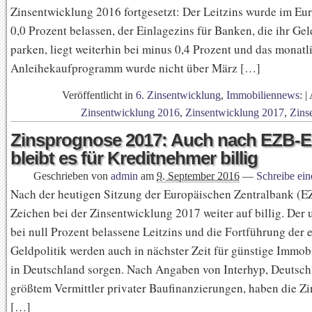
Zinsentwicklung 2016 fortgesetzt: Der Leitzins wurde im Eu
0,0 Prozent belassen, der Einlagezins für Banken, die ihr Ge
parken, liegt weiterhin bei minus 0,4 Prozent und das monatl
Anleihekaufprogramm wurde nicht über März […]
Veröffentlicht in
6. Zinsentwicklung
,
Immobiliennews:
|
Zinsentwicklung 2016
,
Zinsentwicklung 2017
,
Zins
Zinsprognose 2017: Auch nach EZB-E
bleibt es für Kreditnehmer billig
Geschrieben von
admin
am
9. September 2016
—
Schreibe ei
Nach der heutigen Sitzung der Europäischen Zentralbank (EZ
Zeichen bei der Zinsentwicklung 2017 weiter auf billig. Der 
bei null Prozent belassene Leitzins und die Fortführung der 
Geldpolitik werden auch in nächster Zeit für günstige Immob
in Deutschland sorgen. Nach Angaben von Interhyp, Deutsch
größtem Vermittler privater Baufinanzierungen, haben die Zi
[…]