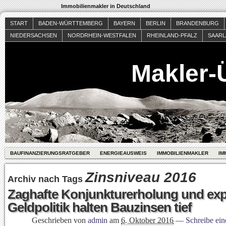
Immobilienmakler in Deutschland
START
BADEN-WÜRTTEMBERG
BAYERN
BERLIN
BRANDENBURG
NIEDERSACHSEN
NORDRHEIN-WESTFALEN
RHEINLAND-PFALZ
SAAR
Makler-
BAUFINANZIERUNGSRATGEBER
ENERGIEAUSWEIS
IMMOBILIENMAKLER
IM
Zinsniveau 2016
Archiv nach Tags
Zaghafte Konjunkturerholung und ex
Geldpolitik halten Bauzinsen tief
Geschrieben von
admin
am
6. Oktober 2016
—
Schreibe ei