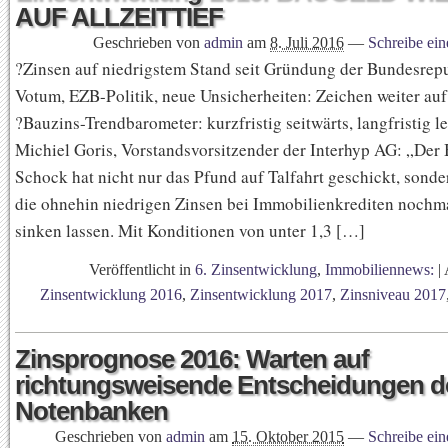
AUF ALLZEITTIEF
Geschrieben von
admin
am
8. Juli 2016
—
Schreibe ei
?Zinsen auf niedrigstem Stand seit Gründung der Bundesrepu
Votum, EZB-Politik, neue Unsicherheiten: Zeichen weiter auf
?Bauzins-Trendbarometer: kurzfristig seitwärts, langfristig l
Michiel Goris, Vorstandsvorsitzender der Interhyp AG: „Der 
Schock hat nicht nur das Pfund auf Talfahrt geschickt, sonde
die ohnehin niedrigen Zinsen bei Immobilienkrediten nochm
sinken lassen. Mit Konditionen von unter 1,3 […]
Veröffentlicht in
6. Zinsentwicklung
,
Immobiliennews:
|
Zinsentwicklung 2016
,
Zinsentwicklung 2017
,
Zinsniveau 2017
Zinsprognose 2016: Warten auf
richtungsweisende Entscheidungen d
Notenbanken
Geschrieben von
admin
am
15. Oktober 2015
—
Schreibe ei