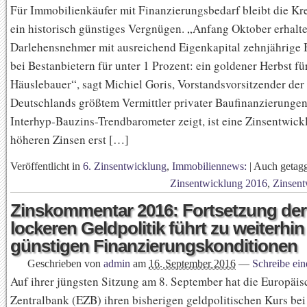
Für Immobilienkäufer mit Finanzierungsbedarf bleibt die K
ein historisch günstiges Vergnügen. „Anfang Oktober erhalt
Darlehensnehmer mit ausreichend Eigenkapital zehnjährige 
bei Bestanbietern für unter 1 Prozent: ein goldener Herbst fü
Häuslebauer“, sagt Michiel Goris, Vorstandsvorsitzender der
Deutschlands größtem Vermittler privater Baufinanzierungen
Interhyp-Bauzins-Trendbarometer zeigt, ist eine Zinsentwic
höheren Zinsen erst […]
Veröffentlicht in
6. Zinsentwicklung
,
Immobiliennews:
|
Auch getag
Zinsentwicklung 2016
,
Zinsent
Zinskommentar 2016: Fortsetzung der
lockeren Geldpolitik führt zu weiterhin
günstigen Finanzierungskonditionen
Geschrieben von
admin
am
16. September 2016
—
Schreibe ei
Auf ihrer jüngsten Sitzung am 8. September hat die Europäis
Zentralbank (EZB) ihren bisherigen geldpolitischen Kurs bei