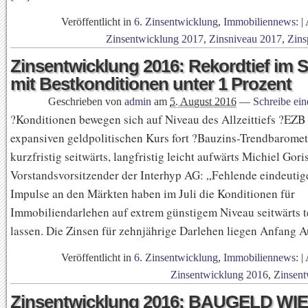
Veröffentlicht in
6. Zinsentwicklung
,
Immobiliennews:
|
Zinsentwicklung 2017
,
Zinsniveau 2017
,
Zins
Zinsentwicklung 2016: Rekordtief im
mit Bestkonditionen unter 1 Prozent
Geschrieben von
admin
am
5. August 2016
—
Schreibe ei
?Konditionen bewegen sich auf Niveau des Allzeittiefs ?EZB 
expansiven geldpolitischen Kurs fort ?Bauzins-Trendbaromet
kurzfristig seitwärts, langfristig leicht aufwärts Michiel Goris
Vorstandsvorsitzender der Interhyp AG: „Fehlende eindeutige
Impulse an den Märkten haben im Juli die Konditionen für
Immobiliendarlehen auf extrem günstigem Niveau seitwärts 
lassen. Die Zinsen für zehnjährige Darlehen liegen Anfang A
Veröffentlicht in
6. Zinsentwicklung
,
Immobiliennews:
|
Zinsentwicklung 2016
,
Zinsent
Zinsentwicklung 2016: BAUGELD WI