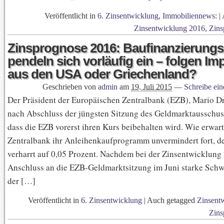
Veröffentlicht in
6. Zinsentwicklung
,
Immobiliennews:
|
Zinsentwicklung 2016
,
Zins
Zinsprognose 2016: Baufinanzierungs
pendeln sich vorläufig ein – folgen Im
aus den USA oder Griechenland?
Geschrieben von
admin
am
19. Juli 2015
—
Schreibe ei
Der Präsident der Europäischen Zentralbank (EZB), Mario Dr
nach Abschluss der jüngsten Sitzung des Geldmarktausschus
dass die EZB vorerst ihren Kurs beibehalten wird. Wie erwarte
Zentralbank ihr Anleihenkaufprogramm unvermindert fort, de
verharrt auf 0,05 Prozent. Nachdem bei der Zinsentwicklung
Anschluss an die EZB-Geldmarktsitzung im Juni starke Sc
der […]
Veröffentlicht in
6. Zinsentwicklung
|
Auch getagged
Zinsent
Zins