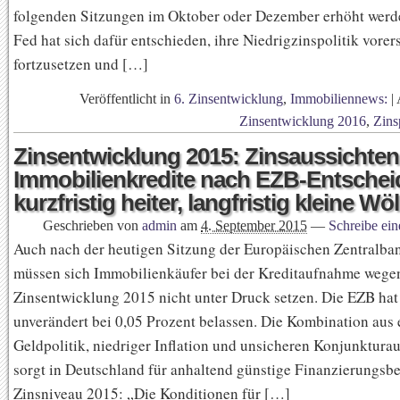
folgenden Sitzungen im Oktober oder Dezember erhöht werd
Fed hat sich dafür entschieden, ihre Niedrigzinspolitik vorer
fortzusetzen und […]
Veröffentlicht in
6. Zinsentwicklung
,
Immobiliennews:
|
Zinsentwicklung 2016
,
Zins
Zinsentwicklung 2015: Zinsaussichten
Immobilienkredite nach EZB-Entschei
kurzfristig heiter, langfristig kleine W
Geschrieben von
admin
am
4. September 2015
—
Schreibe ei
Auch nach der heutigen Sitzung der Europäischen Zentralba
müssen sich Immobilienkäufer bei der Kreditaufnahme wege
Zinsentwicklung 2015 nicht unter Druck setzen. Die EZB hat
unverändert bei 0,05 Prozent belassen. Die Kombination aus 
Geldpolitik, niedriger Inflation und unsicheren Konjunktura
sorgt in Deutschland für anhaltend günstige Finanzierungsb
Zinsniveau 2015: „Die Konditionen für […]