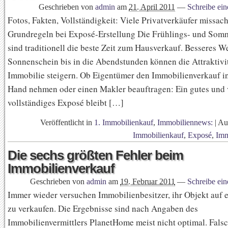
Geschrieben von
admin
am
21. April 2011
—
Schreibe ei
Fotos, Fakten, Vollständigkeit: Viele Privatverkäufer missac
Grundregeln bei Exposé-Erstellung Die Frühlings- und So
sind traditionell die beste Zeit zum Hausverkauf. Besseres W
Sonnenschein bis in die Abendstunden können die Attraktivit
Immobilie steigern. Ob Eigentümer den Immobilienverkauf in
Hand nehmen oder einen Makler beauftragen: Ein gutes und 
vollständiges Exposé bleibt […]
Veröffentlicht in
1. Immobilienkauf
,
Immobiliennews:
|
Au
Immobilienkauf
,
Exposé
,
Imm
Die sechs größten Fehler beim
Immobilienverkauf
Geschrieben von
admin
am
19. Februar 2011
—
Schreibe ei
Immer wieder versuchen Immobilienbesitzer, ihr Objekt auf 
zu verkaufen. Die Ergebnisse sind nach Angaben des
Immobilienvermittlers PlanetHome meist nicht optimal. Fals