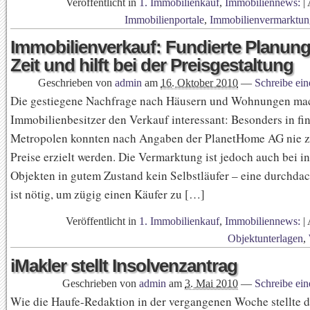
Veröffentlicht in
1. Immobilienkauf
,
Immobiliennews:
|
Immobilienportale
,
Immobilienvermarktun
Immobilienverkauf: Fundierte Planung
Zeit und hilft bei der Preisgestaltung
Geschrieben von
admin
am
16. Oktober 2010
—
Schreibe ei
Die gestiegene Nachfrage nach Häusern und Wohnungen mach
Immobilienbesitzer den Verkauf interessant: Besonders in fi
Metropolen konnten nach Angaben der PlanetHome AG nie z
Preise erzielt werden. Die Vermarktung ist jedoch auch bei i
Objekten in gutem Zustand kein Selbstläufer – eine durchdac
ist nötig, um zügig einen Käufer zu […]
Veröffentlicht in
1. Immobilienkauf
,
Immobiliennews:
|
Objektunterlagen
,
iMakler stellt Insolvenzantrag
Geschrieben von
admin
am
3. Mai 2010
—
Schreibe ei
Wie die Haufe-Redaktion in der vergangenen Woche stellte d