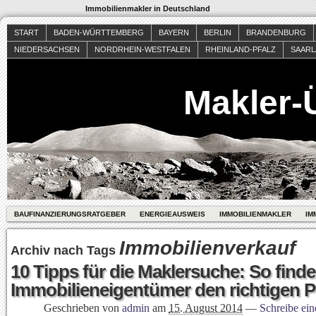
Immobilienmakler in Deutschland
START
BADEN-WÜRTTEMBERG
BAYERN
BERLIN
BRANDENBURG
NIEDERSACHSEN
NORDRHEIN-WESTFALEN
RHEINLAND-PFALZ
SAAR
Makler-
BAUFINANZIERUNGSRATGEBER
ENERGIEAUSWEIS
IMMOBILIENMAKLER
IM
Immobilienverkauf
Archiv nach Tags
10 Tipps für die Maklersuche: So find
Immobilieneigentümer den richtigen P
Geschrieben von
admin
am
15. August 2014
—
Schreibe ei