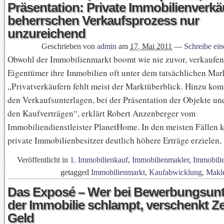
Präsentation: Private Immobilienverkä
beherrschen Verkaufsprozess nur
unzureichend
Geschrieben von
admin
am
17. Mai 2011
—
Schreibe ei
Obwohl der Immobilienmarkt boomt wie nie zuvor, verkaufen
Eigentümer ihre Immobilien oft unter dem tatsächlichen Mar
„Privatverkäufern fehlt meist der Marktüberblick. Hinzu ko
den Verkaufsunterlagen, bei der Präsentation der Objekte u
den Kaufverträgen“, erklärt Robert Anzenberger vom
Immobiliendienstleister PlanetHome. In den meisten Fällen 
private Immobilienbesitzer deutlich höhere Erträge erzielen,
Veröffentlicht in
1. Immobilienkauf
,
Immobilienmakler
,
Immobili
getagged
Immobilienmarkt
,
Kaufabwicklung
,
Makl
Das Exposé – Wer bei Bewerbungsunt
der Immobilie schlampt, verschenkt Ze
Geld