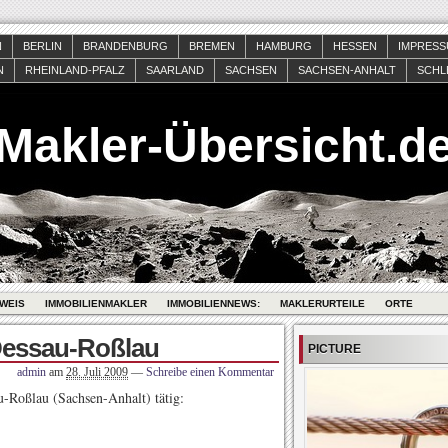
N
BERLIN
BRANDENBURG
BREMEN
HAMBURG
HESSEN
IMPRES
N
RHEINLAND-PFALZ
SAARLAND
SACHSEN
SACHSEN-ANHALT
SCHL
Makler-Übersicht.d
WEIS
IMMOBILIENMAKLER
IMMOBILIENNEWS:
MAKLERURTEILE
ORTE
Dessau-Roßlau
PICTURE
admin
am
28. Juli 2009
—
Schreibe einen Kommentar
-Roßlau (Sachsen-Anhalt) tätig: