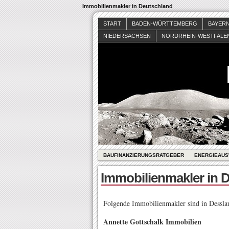
Immobilienmakler in Deutschland
START
BADEN-WÜRTTEMBERG
BAYER
NIEDERSACHSEN
NORDRHEIN-WESTFALE
BAUFINANZIERUNGSRATGEBER
ENERGIEAUS
Immobilienmakler in 
Folgende Immobilienmakler sind in Desslau
Annette Gottschalk Immobilien