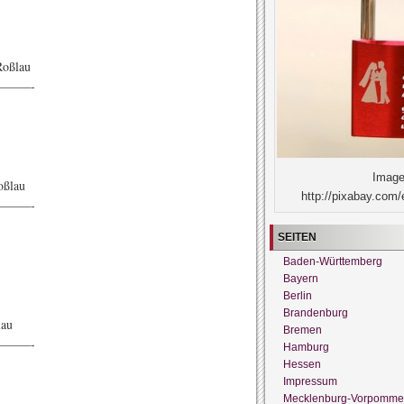
Roßlau
——-
Image
oßlau
http://pixabay.com/
——-
SEITEN
Baden-Württemberg
Bayern
Berlin
Brandenburg
lau
Bremen
——-
Hamburg
Hessen
Impressum
Mecklenburg-Vorpomme