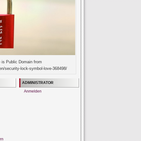
 is Public Domain from
en/security-lock-symbol-love-368498/
ADMINISTRATOR
Anmelden
rn