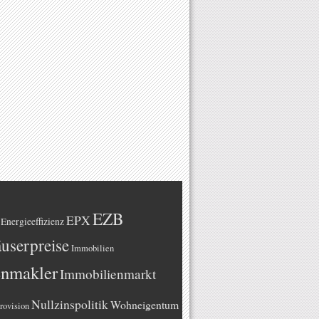
EZB
EPX
Energieeffizienz
userpreise
Immobilien
enmakler
Immobilienmarkt
Nullzinspolitik
Wohneigentum
rovision