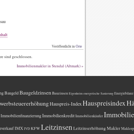
ssau
halt
Veröffentlicht in
Orte
e sind geschlossen.
Immobilienmakler in Stendal (Altmark)
»
Baugeldzinsen
ng
Baugeld
Bauzinsen
Energiebilanz
Eigenheim
energetische Sanierung
Hauspreisindex
Hä
werbsteuererhöhung
Hauspreis-Index
Immobili
Immobilienkredit
Immobilienfinanzierung
Immobilienkäufer
Leitzinsen
Leitzinserhöhung
Makler
nverkauf
IMX
KFW
Maklerp
IVD