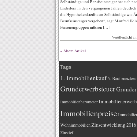
Selbständige und Berufseinsteiger hat sich na
Enderlein in den vergangenen Jahren deutlich 
die Hypothekenkredite an Selbständige wie Är
Berufseinsteiger vergeben“, sagt Manfred Höls
Personengruppen müssen […]
Veröffentlicht in
« Ältere Artikel
Tags
1. Immobilienkauf
5. Baufinanzieru
Grunderwerbsteuer
Grunder
Immobilienerwerb
Immobilienbarometer
Immobilienpreise
Immobilie
Zinsentwicklung 2016
Wohnimmobilien
Zinstief