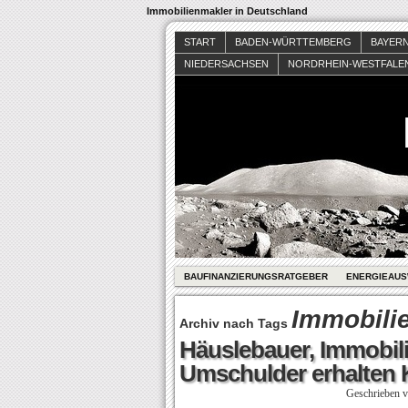
Immobilienmakler in Deutschland
START
BADEN-WÜRTTEMBERG
BAYER
NIEDERSACHSEN
NORDRHEIN-WESTFALE
BAUFINANZIERUNGSRATGEBER
ENERGIEAUS
Immobilie
Archiv nach Tags
Häuslebauer, Immobil
Umschulder erhalten 
Geschrieben 