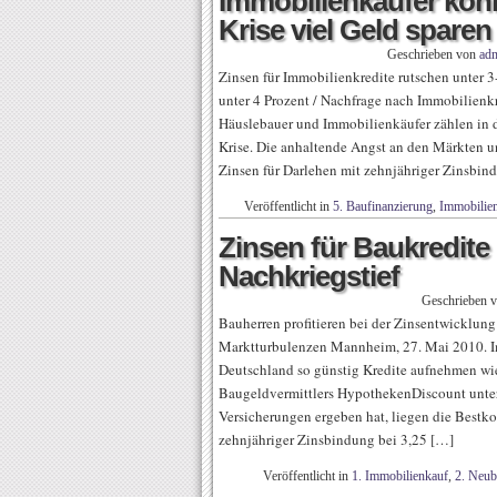
Immobilienkäufer kön
Krise viel Geld sparen
Geschrieben von
ad
Zinsen für Immobilienkredite rutschen unter 
unter 4 Prozent / Nachfrage nach Immobilienkred
Häuslebauer und Immobilienkäufer zählen in d
Krise. Die anhaltende Angst an den Märkten u
Zinsen für Darlehen mit zehnjähriger Zinsbin
Veröffentlicht in
5. Baufinanzierung
,
Immobilie
Zinsen für Baukredite
Nachkriegstief
Geschrieben 
Bauherren profitieren bei der Zinsentwicklun
Marktturbulenzen Mannheim, 27. Mai 2010. I
Deutschland so günstig Kredite aufnehmen wie
Baugeldvermittlers HypothekenDiscount unter
Versicherungen ergeben hat, liegen die Bestko
zehnjähriger Zinsbindung bei 3,25 […]
Veröffentlicht in
1. Immobilienkauf
,
2. Neu