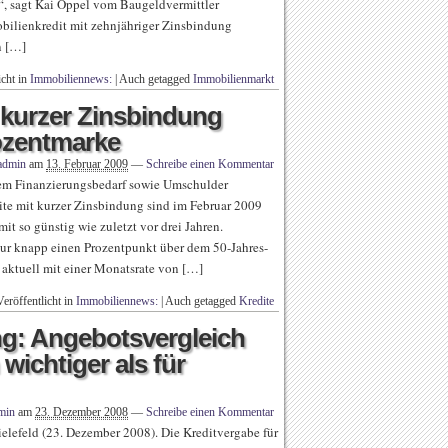
, sagt Kai Oppel vom Baugeldvermittler
ilienkredit mit zehnjähriger Zinsbindung
n […]
icht in
Immobiliennews:
|
Auch getagged
Immobilienmarkt
t kurzer Zinsbindung
rozentmarke
admin
am
13. Februar 2009
—
Schreibe einen Kommentar
rem Finanzierungsbedarf sowie Umschulder
te mit kurzer Zinsbindung sind im Februar 2009
it so günstig wie zuletzt vor drei Jahren.
 nur knapp einen Prozentpunkt über dem 50-Jahres-
aktuell mit einer Monatsrate von […]
Veröffentlicht in
Immobiliennews:
|
Auch getagged
Kredite
ng: Angebotsvergleich
wichtiger als für
min
am
23. Dezember 2008
—
Schreibe einen Kommentar
lefeld (23. Dezember 2008). Die Kreditvergabe für