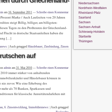
nen durch Griechenland-
Niedersachsen
Nordrhein-Westfalen
min
am
16. September 2011
—
Schreibe einen Kommentar
Rheinland-Pfalz
3-Prozent-Marke / Auch Laufzeiten von 20 Jahren
Saarland
iten steigt Billig, billiger, am billigsten:
Sachsen
Sachsen-Anhalt
iesen Tagen zu den Profiteuren der Griechenland-
Schleswig-Holstein
nd Flucht in deutsche Staatsanleihen haben die
Startseite
dung […]
Thüringen
nnews:
|
Auch getagged
Häuslebauer
,
Zinsbindung
,
Zinsen
 rutschen auf
von
admin
am
31. Mai 2010
—
Schreibe einen Kommentar
g 2010 immer stärker von anhaltenden
mmobilienkäufer und Häuslebauer können in
 nie zuvor. Wie eine Erhebung des
 mehr als 70 Banken, Sparkassen und
nditionen für klassische Annuitätendarlehen mit
bau
,
6. Zinsentwicklung
,
Immobiliennews:
|
Auch getagged