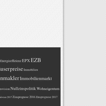
EZB
EPX
Energieeffizienz
userpreise
Immobilien
enmakler
Immobilienmarkt
Nullzinspolitik
Wohneigentum
rovision
Zinsprognose 2016
Zinsprognose 2017
niveau 2017