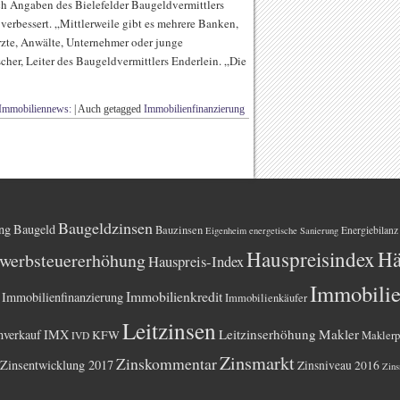
ch Angaben des Bielefelder Baugeldvermittlers
verbessert. „Mittlerweile gibt es mehrere Banken,
zte, Anwälte, Unternehmer oder junge
cher, Leiter des Baugeldvermittlers Enderlein. „Die
Immobiliennews:
|
Auch getagged
Immobilienfinanzierung
Baugeldzinsen
ng
Baugeld
Bauzinsen
Energiebilanz
Eigenheim
energetische Sanierung
Hauspreisindex
Hä
werbsteuererhöhung
Hauspreis-Index
Immobili
Immobilienkredit
Immobilienfinanzierung
Immobilienkäufer
Leitzinsen
Leitzinserhöhung
Makler
nverkauf
IMX
KFW
Maklerp
IVD
Zinsmarkt
Zinskommentar
Zinsentwicklung 2017
Zinsniveau 2016
Zins