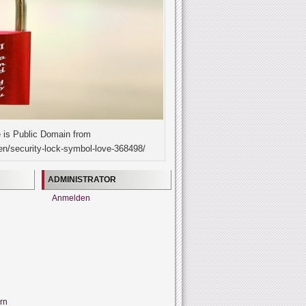
 is Public Domain from
en/security-lock-symbol-love-368498/
ADMINISTRATOR
Anmelden
rn