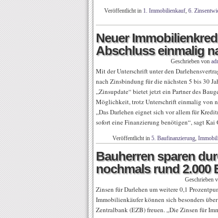
Veröffentlicht in
1. Immobilienkauf
,
6. Zinsentwi
Neuer Immobilienkredi
Abschluss einmalig n
Geschrieben von
ad
Mit der Unterschrift unter den Darlehensvertr
nach Zinsbindung für die nächsten 5 bis 30 Ja
„Zinsupdate“ bietet jetzt ein Partner des Bau
Möglichkeit, trotz Unterschrift einmalig von 
„Das Darlehen eignet sich vor allem für Kredit
sofort eine Finanzierung benötigen“, sagt Ka
Veröffentlicht in
5. Baufinanzierung
,
Immobil
Bauherren sparen dur
nochmals rund 2.000 
Geschrieben 
Zinsen für Darlehen um weitere 0,1 Prozentp
Immobilienkäufer können sich besonders über
Zentralbank (EZB) freuen. „Die Zinsen für Im