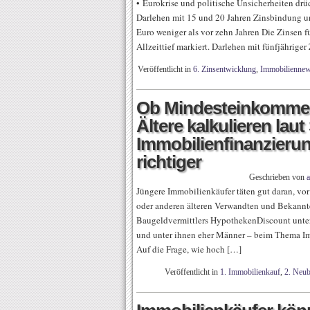
• Eurokrise und politische Unsicherheiten drüc
Darlehen mit 15 und 20 Jahren Zinsbindung unt
Euro weniger als vor zehn Jahren Die Zinsen 
Allzeittief markiert. Darlehen mit fünfjährige
Veröffentlicht in
6. Zinsentwicklung
,
Immobiliennew
Ob Mindesteinkommen
Ältere kalkulieren laut
Immobilienfinanzierun
richtiger
Geschrieben von
Jüngere Immobilienkäufer täten gut daran, vo
oder anderen älteren Verwandten und Bekannte
Baugeldvermittlers HypothekenDiscount unter 
und unter ihnen eher Männer – beim Thema Imm
Auf die Frage, wie hoch […]
Veröffentlicht in
1. Immobilienkauf
,
2. Neu