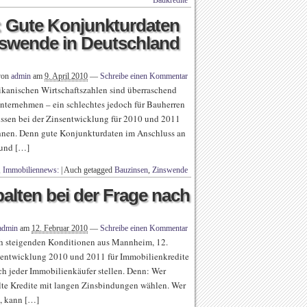
Baukredite
: Gute Konjunkturdaten
nswende in Deutschland
von
admin
am
9. April 2010
—
Schreibe einen Kommentar
ikanischen Wirtschaftszahlen sind überraschend
Unternehmen – ein schlechtes jedoch für Bauherren
üssen bei der Zinsentwicklung für 2010 und 2011
echnen. Denn gute Konjunkturdaten im Anschluss an
 und […]
,
Immobiliennews:
|
Auch getagged
Bauzinsen
,
Zinswende
alten bei der Frage nach
admin
am
12. Februar 2010
—
Schreibe einen Kommentar
ch steigenden Konditionen aus Mannheim, 12.
sentwicklung 2010 und 2011 für Immobilienkredite
ich jeder Immobilienkäufer stellen. Denn: Wer
llte Kredite mit langen Zinsbindungen wählen. Wer
t, kann […]