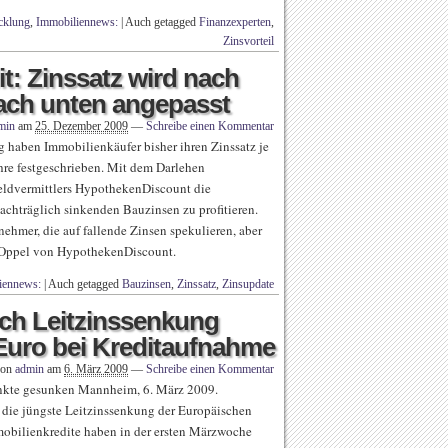
cklung
,
Immobiliennews:
|
Auch getagged
Finanzexperten
,
Zinsvorteil
t: Zinssatz wird nach
ach unten angepasst
min
am
25. Dezember 2009
—
Schreibe einen Kommentar
ag haben Immobilienkäufer bisher ihren Zinssatz je
hre festgeschrieben. Mit dem Darlehen
geldvermittlers HypothekenDiscount die
nachträglich sinkenden Bauzinsen zu profitieren.
nehmer, die auf fallende Zinsen spekulieren, aber
i Oppel von HypothekenDiscount.
iennews:
|
Auch getagged
Bauzinsen
,
Zinssatz
,
Zinsupdate
ch Leitzinssenkung
Euro bei Kreditaufnahme
von
admin
am
6. März 2009
—
Schreibe einen Kommentar
unkte gesunken Mannheim, 6. März 2009.
 die jüngste Leitzinssenkung der Europäischen
mobilienkredite haben in der ersten Märzwoche