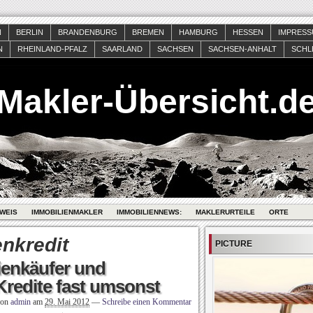
N
BERLIN
BRANDENBURG
BREMEN
HAMBURG
HESSEN
IMPRES
N
RHEINLAND-PFALZ
SAARLAND
SACHSEN
SACHSEN-ANHALT
SCHL
Makler-Übersicht.d
WEIS
IMMOBILIENMAKLER
IMMOBILIENNEWS:
MAKLERURTEILE
ORTE
nkredit
PICTURE
ienkäufer und
Kredite fast umsonst
von
admin
am
29. Mai 2012
—
Schreibe einen Kommentar