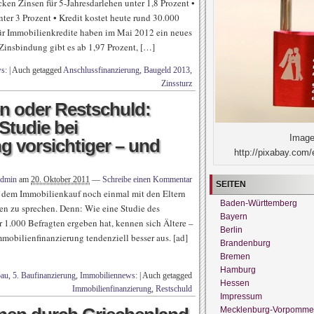
ken Zinsen für 5-Jahresdarlehen unter 1,8 Prozent •
er 3 Prozent • Kredit kostet heute rund 30.000
für Immobilienkredite haben im Mai 2012 ein neues
r Zinsbindung gibt es ab 1,97 Prozent, […]
s:
|
Auch getagged
Anschlussfinanzierung
,
Baugeld 2013
,
Zinssturz
 oder Restschuld:
 Studie bei
Image
g vorsichtiger – und
http://pixabay.com/
admin
am
20. Oktober 2011
—
Schreibe einen Kommentar
SEITEN
r dem Immobilienkauf noch einmal mit den Eltern
Baden-Württemberg
n zu sprechen. Denn: Wie eine Studie des
Bayern
1.000 Befragten ergeben hat, kennen sich Ältere –
Berlin
obilienfinanzierung tendenziell besser aus. [ad]
Brandenburg
Bremen
Hamburg
bau
,
5. Baufinanzierung
,
Immobiliennews:
|
Auch getagged
Hessen
Immobilienfinanzierung
,
Restschuld
Impressum
Mecklenburg-Vorpomme