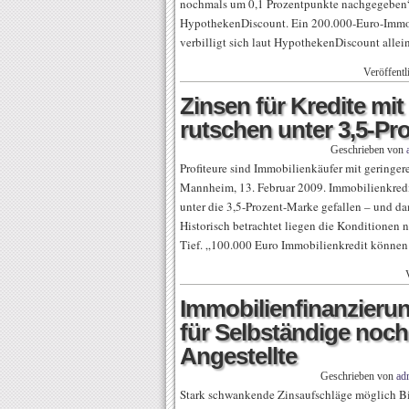
nochmals um 0,1 Prozentpunkte nachgegeben“
HypothekenDiscount. Ein 200.000-Euro-Immob
verbilligt sich laut HypothekenDiscount allei
Veröffentl
Zinsen für Kredite mi
rutschen unter 3,5-P
Geschrieben von
Profiteure sind Immobilienkäufer mit geringe
Mannheim, 13. Februar 2009. Immobilienkredi
unter die 3,5-Prozent-Marke gefallen – und dam
Historisch betrachtet liegen die Konditionen
Tief. „100.000 Euro Immobilienkredit können 
Immobilienfinanzieru
für Selbständige noch 
Angestellte
Geschrieben von
ad
Stark schwankende Zinsaufschläge möglich Bie