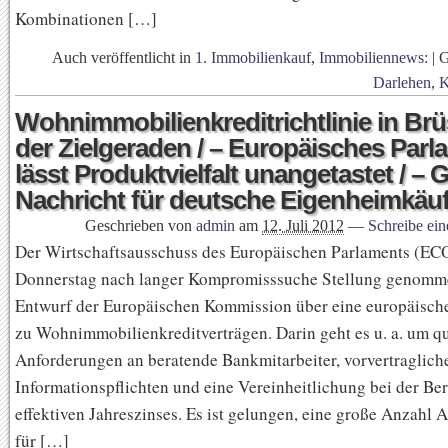
Kombinationen […]
Auch veröffentlicht in
1. Immobilienkauf
,
Immobiliennews:
|
G
Darlehen
,
K
Wohnimmobilienkreditrichtlinie in Brü
der Zielgeraden / – Europäisches Parl
lässt Produktvielfalt unangetastet / – 
Nachricht für deutsche Eigenheimkäuf
Geschrieben von
admin
am
12. Juli 2012
—
Schreibe ei
Der Wirtschaftsausschuss des Europäischen Parlaments (EC
Donnerstag nach langer Kompromisssuche Stellung genom
Entwurf der Europäischen Kommission über eine europäische
zu Wohnimmobilienkreditverträgen. Darin geht es u. a. um qu
Anforderungen an beratende Bankmitarbeiter, vorvertraglich
Informationspflichten und eine Vereinheitlichung bei der B
effektiven Jahreszinses. Es ist gelungen, eine große Anzahl
für […]