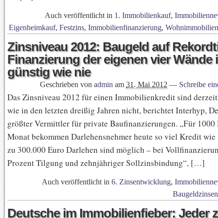
Auch veröffentlicht in
1. Immobilienkauf
,
Immobilienne
Eigenheimkauf
,
Festzins
,
Immobilienfinanzierung
,
Wohnimmobilienkr
Zinsniveau 2012: Baugeld auf Rekordti
Finanzierung der eigenen vier Wände i
günstig wie nie
Geschrieben von
admin
am
31. Mai 2012
—
Schreibe ei
Das Zinsniveau 2012 für einen Immobilienkredit sind derzeit
wie in den letzten dreißig Jahren nicht, berichtet Interhyp, 
größter Vermittler für private Baufinanzierungen. „Für 1000
Monat bekommen Darlehensnehmer heute so viel Kredit wie n
zu 300.000 Euro Darlehen sind möglich – bei Vollfinanzierun
Prozent Tilgung und zehnjähriger Sollzinsbindung“, […]
Auch veröffentlicht in
6. Zinsentwicklung
,
Immobilienne
Baugeldzinse
Deutsche im Immobilienfieber: Jeder 