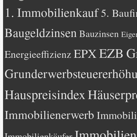
1. Immobilienkauf
5. Bauf
Baugeldzinsen
Bauzinsen
Eige
EZB
G
EPX
Energieeffizienz
Grunderwerbsteuererhöh
Hauspreisindex
Häuserpr
Immobilienerwerb
Immobili
Immobilien
Immobilienkäufer