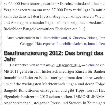
zu 65.000 Euro teurer geworden • Durchschnittskredit hat si
Vergleichszeitraum um rund 37.000 Euro verbilligt • In mitt
kann das Zinstief den Preisanstieg noch kompensieren Wie n
und Abstieg beieinander liegen können, zeigt nach Auskunft
Bielefelder Baugeldvermittlers Enderlein ein […]
Auch veröffentlicht in
1. Immobilienkauf
,
6. Zinsentwicklung
,
Imm
Getagged
Häuserpreise
,
Immobiliendarlehen
,
Immobilien
Baufinanzierung 2012: Das bringt das
Jahr
Geschrieben von
admin
am
29. Dezember 2011
—
Schreibe ei
Mit 2011 geht ein Jahr historisch niedriger Zinsen für Bauhe
Immobilienkäufer zu Ende. Interhyp nimmt den Jahreswechse
um auf die wichtigsten Marktentwicklungen und deren Folge
Baugeld-Konditionen einzugehen und gibt Tipps, worauf Hä
Eigenheimbesitzer in 2012 achten sollten. IMMOBILIENM
Angebotsmangel, steigende Preise und Steuern In Zeiten ger