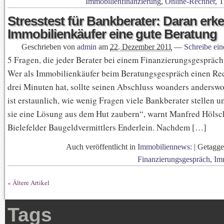
Immobilienfinanzierung
,
Online-Rechner
,
T
Stresstest für Bankberater: Daran erk
Immobilienkäufer eine gute Beratung
Geschrieben von
admin
am
22. Dezember 2011
—
Schreibe ei
5 Fragen, die jeder Berater bei einem Finanzierungsgespräch 
Wer als Immobilienkäufer beim Beratungsgespräch einen Red
drei Minuten hat, sollte seinen Abschluss woanders anderswo
ist erstaunlich, wie wenig Fragen viele Bankberater stellen u
sie eine Lösung aus dem Hut zaubern“, warnt Manfred Hölsch
Bielefelder Baugeldvermittlers Enderlein. Nachdem […]
Auch veröffentlicht in
Immobiliennews:
|
Getagg
Finanzierungsgespräch
,
Im
« Ältere Artikel
Tags