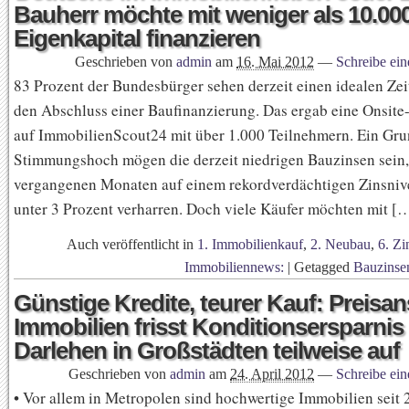
Bauherr möchte mit weniger als 10.00
Eigenkapital finanzieren
Geschrieben von
admin
am
16. Mai 2012
—
Schreibe ei
83 Prozent der Bundesbürger sehen derzeit einen idealen Zei
den Abschluss einer Baufinanzierung. Das ergab eine Onsit
auf ImmobilienScout24 mit über 1.000 Teilnehmern. Ein Gru
Stimmungshoch mögen die derzeit niedrigen Bauzinsen sein, 
vergangenen Monaten auf einem rekordverdächtigen Zinsni
unter 3 Prozent verharren. Doch viele Käufer möchten mit [
Auch veröffentlicht in
1. Immobilienkauf
,
2. Neubau
,
6. Zi
Immobiliennews:
|
Getagged
Bauzinse
Günstige Kredite, teurer Kauf: Preisan
Immobilien frisst Konditionsersparnis 
Darlehen in Großstädten teilweise auf
Geschrieben von
admin
am
24. April 2012
—
Schreibe ei
• Vor allem in Metropolen sind hochwertige Immobilien seit