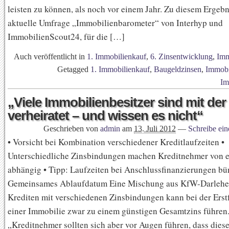
leisten zu können, als noch vor einem Jahr. Zu diesem Ergeb
aktuelle Umfrage „Immobilienbarometer“ von Interhyp und
ImmobilienScout24, für die […]
Auch veröffentlicht in
1. Immobilienkauf
,
6. Zinsentwicklung
,
Imm
Getagged
1. Immobilienkauf
,
Baugeldzinsen
,
Immobi
Im
„Viele Immobilienbesitzer sind mit de
verheiratet – und wissen es nicht“
Geschrieben von
admin
am
13. Juli 2012
—
Schreibe ei
• Vorsicht bei Kombination verschiedener Kreditlaufzeiten •
Unterschiedliche Zinsbindungen machen Kreditnehmer von ei
abhängig • Tipp: Laufzeiten bei Anschlussfinanzierungen bü
Gemeinsames Ablaufdatum Eine Mischung aus KfW-Darlehe
Krediten mit verschiedenen Zinsbindungen kann bei der Erst
einer Immobilie zwar zu einem günstigen Gesamtzins führen
„Kreditnehmer sollten sich aber vor Augen führen, dass dies