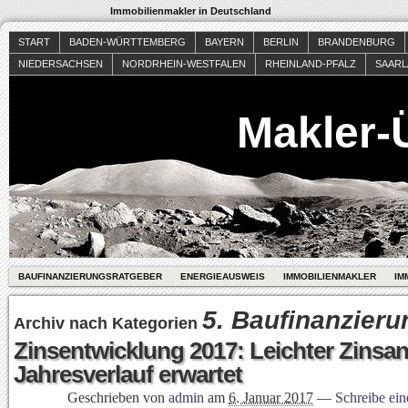
Immobilienmakler in Deutschland
START
BADEN-WÜRTTEMBERG
BAYERN
BERLIN
BRANDENBURG
NIEDERSACHSEN
NORDRHEIN-WESTFALEN
RHEINLAND-PFALZ
SAAR
Makler-
BAUFINANZIERUNGSRATGEBER
ENERGIEAUSWEIS
IMMOBILIENMAKLER
IM
5. Baufinanzieru
Archiv nach Kategorien
Zinsentwicklung 2017: Leichter Zinsan
Jahresverlauf erwartet
Geschrieben von
admin
am
6. Januar 2017
—
Schreibe ei