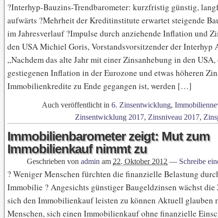
?Interhyp-Bauzins-Trendbarometer: kurzfristig günstig, langf
aufwärts ?Mehrheit der Kreditinstitute erwartet steigende B
im Jahresverlauf ?Impulse durch anziehende Inflation und Zin
den USA Michiel Goris, Vorstandsvorsitzender der Interhyp 
„Nachdem das alte Jahr mit einer Zinsanhebung in den USA, 
gestiegenen Inflation in der Eurozone und etwas höheren Zin
Immobilienkredite zu Ende gegangen ist, werden […]
Auch veröffentlicht in
6. Zinsentwicklung
,
Immobilienne
Zinsentwicklung 2017
,
Zinsniveau 2017
,
Zins
Immobilienbarometer zeigt: Mut zum
Immobilienkauf nimmt zu
Geschrieben von
admin
am
22. Oktober 2012
—
Schreibe ei
? Weniger Menschen fürchten die finanzielle Belastung durc
Immobilie ? Angesichts günstiger Baugeldzinsen wächst die 
sich den Immobilienkauf leisten zu können Aktuell glauben
Menschen, sich einen Immobilienkauf ohne finanzielle Ein