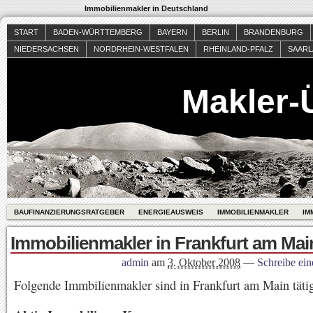
Immobilienmakler in Deutschland
START
BADEN-WÜRTTEMBERG
BAYERN
BERLIN
BRANDENBURG
NIEDERSACHSEN
NORDRHEIN-WESTFALEN
RHEINLAND-PFALZ
SAAR
Makler-
BAUFINANZIERUNGSRATGEBER
ENERGIEAUSWEIS
IMMOBILIENMAKLER
IM
Immobilienmakler in Frankfurt am Mai
admin
am
3. Oktober 2008
—
Schreibe ei
Folgende Immbilienmakler sind in Frankfurt am Main täti