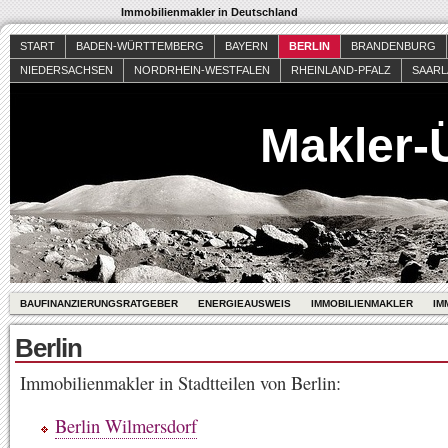
Immobilienmakler in Deutschland
START
BADEN-WÜRTTEMBERG
BAYERN
BERLIN
BRANDENBURG
NIEDERSACHSEN
NORDRHEIN-WESTFALEN
RHEINLAND-PFALZ
SAAR
Makler-
BAUFINANZIERUNGSRATGEBER
ENERGIEAUSWEIS
IMMOBILIENMAKLER
IM
Berlin
Immobilienmakler in Stadtteilen von Berlin:
Berlin Wilmersdorf