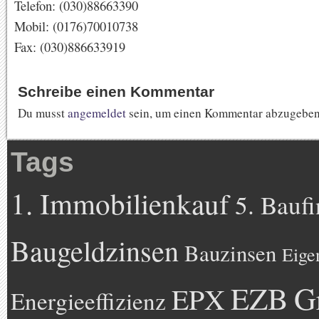
Telefon: (030)88663390
Mobil: (0176)70010738
Fax: (030)886633919
Schreibe einen Kommentar
Du musst
angemeldet
sein, um einen Kommentar abzugeben
Tags
1. Immobilienkauf
5. Bauf
Baugeldzinsen
Bauzinsen
Eige
EZB
G
EPX
Energieeffizienz