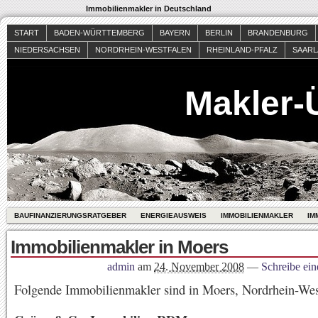
Immobilienmakler in Deutschland
START
BADEN-WÜRTTEMBERG
BAYERN
BERLIN
BRANDENBURG
NIEDERSACHSEN
NORDRHEIN-WESTFALEN
RHEINLAND-PFALZ
SAAR
Makler-
BAUFINANZIERUNGSRATGEBER
ENERGIEAUSWEIS
IMMOBILIENMAKLER
IM
Immobilienmakler in Moers
admin
am
24. November 2008
—
Schreibe ei
Folgende Immobilienmakler sind in Moers, Nordrhein-West