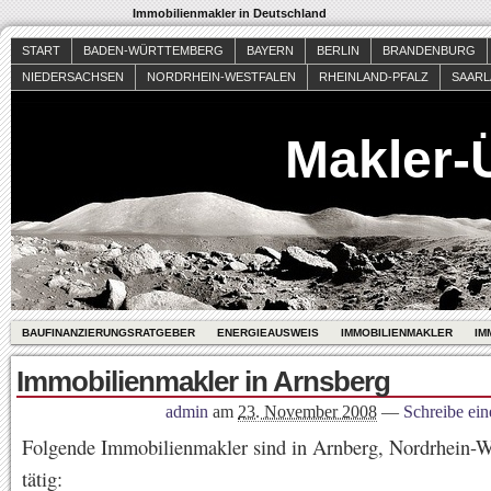
Immobilienmakler in Deutschland
START
BADEN-WÜRTTEMBERG
BAYERN
BERLIN
BRANDENBURG
NIEDERSACHSEN
NORDRHEIN-WESTFALEN
RHEINLAND-PFALZ
SAAR
Makler-
BAUFINANZIERUNGSRATGEBER
ENERGIEAUSWEIS
IMMOBILIENMAKLER
IM
Immobilienmakler in Arnsberg
admin
am
23. November 2008
—
Schreibe ei
Folgende Immobilienmakler sind in Arnberg, Nordrhein-W
tätig: