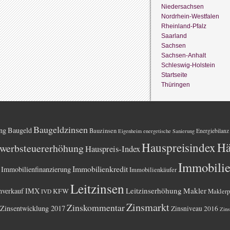
Niedersachsen
Nordrhein-Westfalen
Rheinland-Pfalz
Saarland
Sachsen
Sachsen-Anhalt
Schleswig-Holstein
Startseite
Thüringen
Baugeldzinsen
ng
Baugeld
Bauzinsen
Energiebilanz
Eigenheim
energetische Sanierung
Hauspreisindex
Hä
werbsteuererhöhung
Hauspreis-Index
Immobili
Immobilienkredit
Immobilienfinanzierung
Immobilienkäufer
Leitzinsen
Leitzinserhöhung
Makler
nverkauf
IMX
KFW
Maklerp
IVD
Zinsmarkt
Zinskommentar
Zinsentwicklung 2017
Zinsniveau 2016
Zins