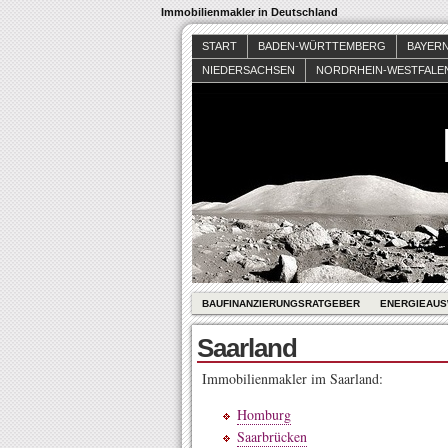
Immobilienmakler in Deutschland
START
BADEN-WÜRTTEMBERG
BAYER
NIEDERSACHSEN
NORDRHEIN-WESTFALE
BAUFINANZIERUNGSRATGEBER
ENERGIEAUS
Saarland
Immobilienmakler im Saarland:
Homburg
Saarbrücken