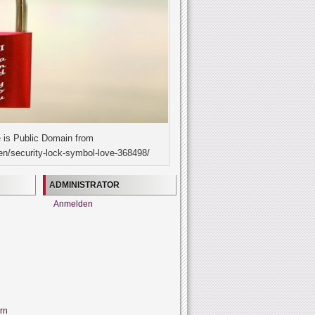
 is Public Domain from
en/security-lock-symbol-love-368498/
ADMINISTRATOR
Anmelden
rn