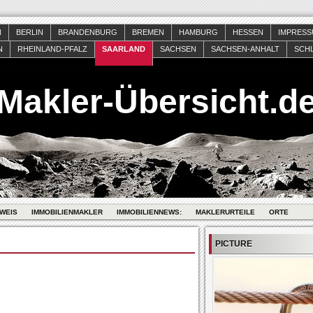
N
BERLIN
BRANDENBURG
BREMEN
HAMBURG
HESSEN
IMPRES
N
RHEINLAND-PFALZ
SAARLAND
SACHSEN
SACHSEN-ANHALT
SCH
Makler-Übersicht.d
WEIS
IMMOBILIENMAKLER
IMMOBILIENNEWS:
MAKLERURTEILE
ORTE
PICTURE