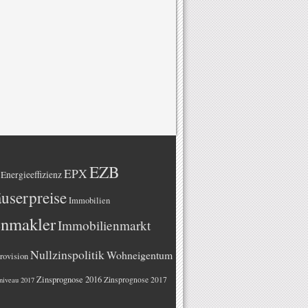
EZB
EPX
Energieeffizienz
userpreise
Immobilien
enmakler
Immobilienmarkt
Nullzinspolitik
Wohneigentum
rovision
Zinsprognose 2016
Zinsprognose 2017
niveau 2017