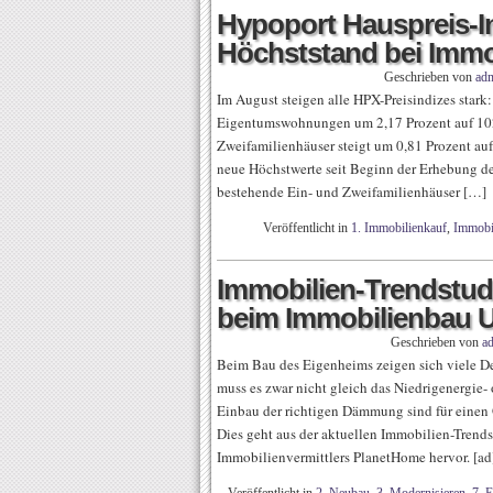
Hypoport Hauspreis-I
Höchststand bei Immo
Geschrieben von
ad
Im August steigen alle HPX-Preisindizes stark:
Eigentumswohnungen um 2,17 Prozent auf 102,
Zweifamilienhäuser steigt um 0,81 Prozent auf
neue Höchstwerte seit Beginn der Erhebung de
bestehende Ein- und Zweifamilienhäuser […]
Veröffentlicht in
1. Immobilienkauf
,
Immobi
Immobilien-Trendstud
beim Immobilienbau 
Geschrieben von
a
Beim Bau des Eigenheims zeigen sich viele D
muss es zwar nicht gleich das Niedrigenergie- 
Einbau der richtigen Dämmung sind für einen G
Dies geht aus der aktuellen Immobilien-Trend
Immobilienvermittlers PlanetHome hervor. [a