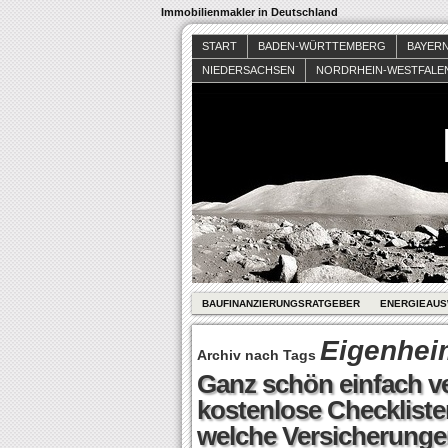
Immobilienmakler in Deutschland
START
BADEN-WÜRTTEMBERG
BAYER
NIEDERSACHSEN
NORDRHEIN-WESTFALE
BAUFINANZIERUNGSRATGEBER
ENERGIEAUS
Eigenhei
Archiv nach Tags
Ganz schön einfach ver
kostenlose Checklisten
welche Versicherunge