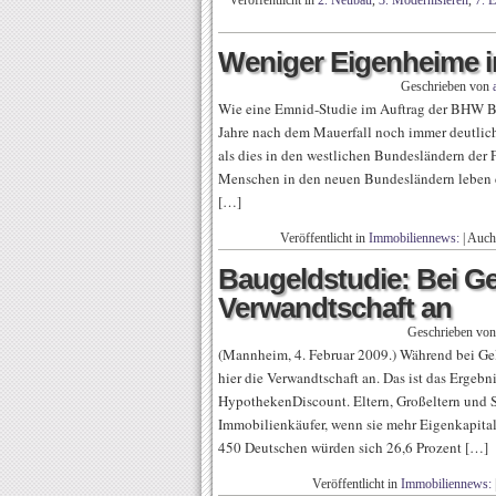
Veröffentlicht in
2. Neubau
,
3. Modernisieren
,
7. 
Weniger Eigenheime i
Geschrieben von
Wie eine Emnid-Studie im Auftrag der BHW Ba
Jahre nach dem Mauerfall noch immer deutlic
als dies in den westlichen Bundesländern der Fal
Menschen in den neuen Bundesländern leben
[…]
Veröffentlicht in
Immobiliennews:
|
Auch
Baugeldstudie: Bei Ge
Verwandtschaft an
Geschrieben vo
(Mannheim, 4. Februar 2009.) Während bei Geld
hier die Verwandtschaft an. Das ist das Ergebn
HypothekenDiscount. Eltern, Großeltern und Sc
Immobilienkäufer, wenn sie mehr Eigenkapital 
450 Deutschen würden sich 26,6 Prozent […]
Veröffentlicht in
Immobiliennews: