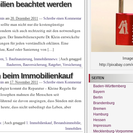
lien beachtet werden
min
am
20. Dezember 2011
—
Schreibe einen Kommentar
sollte man nicht nur die kostengünstige
ondern sich auch rechtzeitig mit den notwendigen
en. Der Immobilienexperte Dr. Klein entwickelte
ungen für jeden verständlich erklären. Eine
 Bau, Kauf oder Sanierung von […]
Image
ren
,
5. Baufinanzierung
,
Immobiliennews:
|
Auch getagged
http://pixabay.com/
Bauherren
,
Bauversicherung
,
Ratgeber
,
Versicherung
 beim Immobilienkauf
SEITEN
min
am
17. November 2011
—
Schreibe einen Kommentar
Baden-Württemberg
bgier kommt die Reparatur – Kleine Regeln für
Bayern
ilosophen mahnen die Menschen seit
Berlin
 Während sie davon ausgingen, dass Sünden mit dem
Brandenburg
heute, dass nicht unbedingt das Leben, aber
Bremen
Hamburg
Hessen
s:
|
Auch getagged
1. Immobilienkauf
,
Bestandsimmobilie
,
Impressum
Immobilien
Mecklenburg-Vorpomme