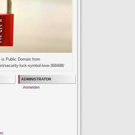
 is Public Domain from
en/security-lock-symbol-love-368498/
ADMINISTRATOR
Anmelden
rn