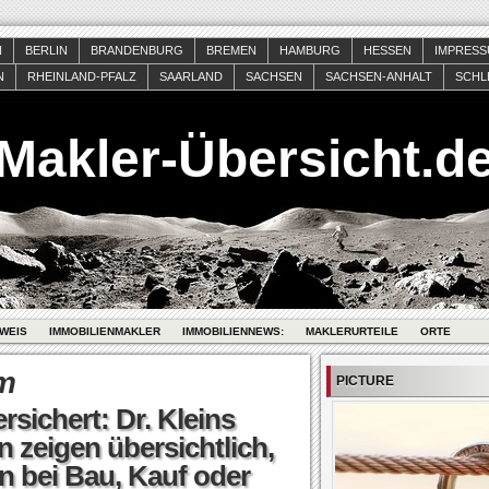
N
BERLIN
BRANDENBURG
BREMEN
HAMBURG
HESSEN
IMPRES
N
RHEINLAND-PFALZ
SAARLAND
SACHSEN
SACHSEN-ANHALT
SCHL
Makler-Übersicht.d
WEIS
IMMOBILIENMAKLER
IMMOBILIENNEWS:
MAKLERURTEILE
ORTE
m
PICTURE
sichert: Dr. Kleins
 zeigen übersichtlich,
n bei Bau, Kauf oder