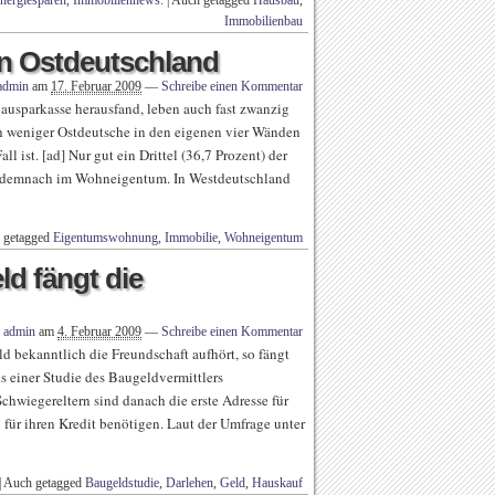
Energiesparen
,
Immobiliennews:
|
Auch getagged
Hausbau
,
Immobilienbau
n Ostdeutschland
admin
am
17. Februar 2009
—
Schreibe einen Kommentar
usparkasse herausfand, leben auch fast zwanzig
h weniger Ostdeutsche in den eigenen vier Wänden
l ist. [ad] Nur gut ein Drittel (36,7 Prozent) der
 demnach im Wohneigentum. In Westdeutschland
 getagged
Eigentumswohnung
,
Immobilie
,
Wohneigentum
ld fängt die
n
admin
am
4. Februar 2009
—
Schreibe einen Kommentar
 bekanntlich die Freundschaft aufhört, so fängt
is einer Studie des Baugeldvermittlers
hwiegereltern sind danach die erste Adresse für
für ihren Kredit benötigen. Laut der Umfrage unter
|
Auch getagged
Baugeldstudie
,
Darlehen
,
Geld
,
Hauskauf