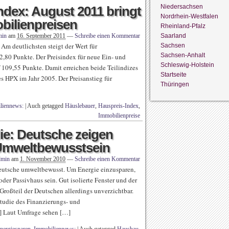
Niedersachsen
ndex: August 2011 bringt
Nordrhein-Westfalen
bilienpreisen
Rheinland-Pfalz
Saarland
min
am
16. September 2011
—
Schreibe einen Kommentar
 Am deutlichsten steigt der Wert für
Sachsen
Sachsen-Anhalt
80 Punkte. Der Preisindex für neue Ein- und
Schleswig-Holstein
 109,55 Punkte. Damit erreichen beide Teilindizes
Startseite
s HPX im Jahr 2005. Der Preisanstieg für
Thüringen
liennews:
|
Auch getagged
Häuslebauer
,
Hauspreis-Index
,
Immobilienpreise
ie: Deutsche zeigen
Umweltbewusstsein
dmin
am
1. November 2010
—
Schreibe einen Kommentar
eutsche umweltbewusst. Um Energie einzusparen,
oder Passivhaus sein. Gut isolierte Fenster und der
roßteil der Deutschen allerdings unverzichtbar.
studie des Finanzierungs- und
d] Laut Umfrage sehen […]