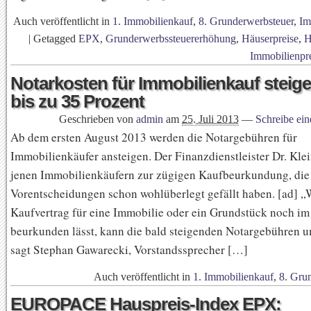
Auch veröffentlicht in
1. Immobilienkauf
,
8. Grunderwerbsteuer
,
Im
|
Getagged
EPX
,
Grunderwerbssteuererhöhung
,
Häuserpreise
,
H
Immobilienpr
Notarkosten für Immobilienkauf steig
bis zu 35 Prozent
Geschrieben von
admin
am
25. Juli 2013
—
Schreibe ei
Ab dem ersten August 2013 werden die Notargebühren für
Immobilienkäufer ansteigen. Der Finanzdienstleister Dr. Klei
jenen Immobilienkäufern zur zügigen Kaufbeurkundung, die 
Vorentscheidungen schon wohlüberlegt gefällt haben. [ad] „
Kaufvertrag für eine Immobilie oder ein Grundstück noch im
beurkunden lässt, kann die bald steigenden Notargebühren 
sagt Stephan Gawarecki, Vorstandssprecher […]
Auch veröffentlicht in
1. Immobilienkauf
,
8. Gru
EUROPACE Hauspreis-Index EPX: