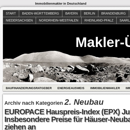
Immobilienmakler in Deutschland
START
BADEN-WÜRTTEMBERG
BAYERN
BERLIN
BRANDENBURG
NIEDERSACHSEN
NORDRHEIN-WESTFALEN
RHEINLAND-PFALZ
SAAR
Makler-
BAUFINANZIERUNGSRATGEBER
ENERGIEAUSWEIS
IMMOBILIENMAKLER
IM
2. Neubau
Archiv nach Kategorien
EUROPACE Hauspreis-Index (EPX) Jul
Insbesondere Preise für Häuser-Neub
ziehen an