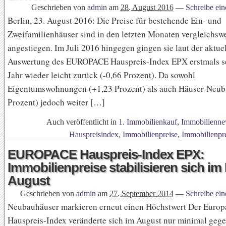
Geschrieben von
admin
am
28. August 2016
—
Schreibe ei
Berlin, 23. August 2016: Die Preise für bestehende Ein- und
Zweifamilienhäuser sind in den letzten Monaten vergleichswe
angestiegen. Im Juli 2016 hingegen gingen sie laut der aktue
Auswertung des EUROPACE Hauspreis-Index EPX erstmals se
Jahr wieder leicht zurück (-0,66 Prozent). Da sowohl
Eigentumswohnungen (+1,23 Prozent) als auch Häuser-Neub
Prozent) jedoch weiter […]
Auch veröffentlicht in
1. Immobilienkauf
,
Immobilienne
Hauspreisindex
,
Immobilienpreise
,
Immobilienpr
EUROPACE Hauspreis-Index EPX:
Immobilienpreise stabilisieren sich i
August
Geschrieben von
admin
am
27. September 2014
—
Schreibe ei
Neubauhäuser markieren erneut einen Höchstwert Der Europ
Hauspreis-Index veränderte sich im August nur minimal geg