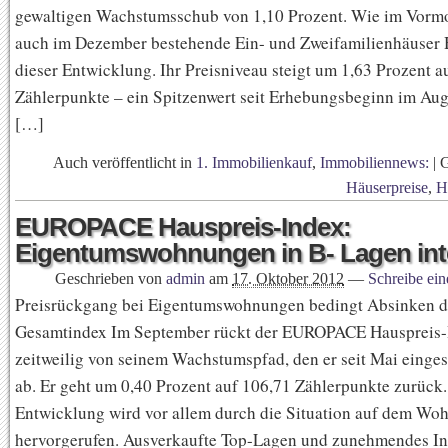
gewaltigen Wachstumsschub von 1,10 Prozent. Wie im Vormo
auch im Dezember bestehende Ein- und Zweifamilienhäuser 
dieser Entwicklung. Ihr Preisniveau steigt um 1,63 Prozent a
Zählerpunkte – ein Spitzenwert seit Erhebungsbeginn im Aug
[…]
Auch veröffentlicht in
1. Immobilienkauf
,
Immobiliennews:
|
Häuserpreise
,
H
EUROPACE Hauspreis-Index:
Eigentumswohnungen in B- Lagen int
Geschrieben von
admin
am
17. Oktober 2012
—
Schreibe ei
Preisrückgang bei Eigentumswohnungen bedingt Absinken 
Gesamtindex Im September rückt der EUROPACE Hauspreis-
zeitweilig von seinem Wachstumspfad, den er seit Mai einges
ab. Er geht um 0,40 Prozent auf 106,71 Zählerpunkte zurück.
Entwicklung wird vor allem durch die Situation auf dem W
hervorgerufen. Ausverkaufte Top-Lagen und zunehmendes In