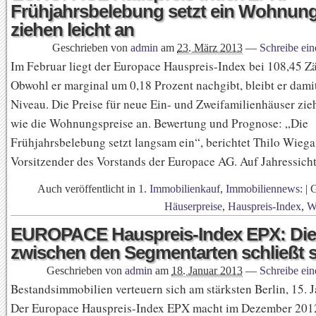
Frühjahrsbelebung setzt ein Wohnung
ziehen leicht an
Geschrieben von
admin
am
23. März 2013
—
Schreibe ei
Im Februar liegt der Europace Hauspreis-Index bei 108,45 Z
Obwohl er marginal um 0,18 Prozent nachgibt, bleibt er dam
Niveau. Die Preise für neue Ein- und Zweifamilienhäuser zi
wie die Wohnungspreise an. Bewertung und Prognose: „Die
Frühjahrsbelebung setzt langsam ein“, berichtet Thilo Wiega
Vorsitzender des Vorstands der Europace AG. Auf Jahressicht
Auch veröffentlicht in
1. Immobilienkauf
,
Immobiliennews:
|
Häuserpreise
,
Hauspreis-Index
,
W
EUROPACE Hauspreis-Index EPX: Die
zwischen den Segmentarten schließt s
Geschrieben von
admin
am
18. Januar 2013
—
Schreibe ei
Bestandsimmobilien verteuern sich am stärksten Berlin, 15. 
Der Europace Hauspreis-Index EPX macht im Dezember 201