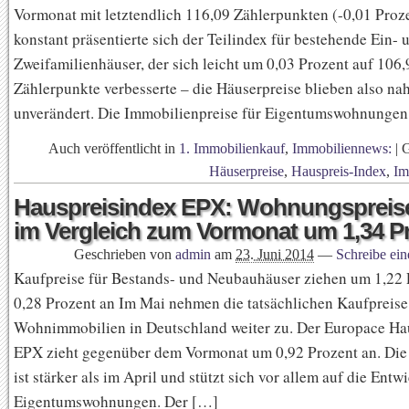
Vormonat mit letztendlich 116,09 Zählerpunkten (-0,01 Proz
konstant präsentierte sich der Teilindex für bestehende Ein- 
Zweifamilienhäuser, der sich leicht um 0,03 Prozent auf 106,
Zählerpunkte verbesserte – die Häuserpreise blieben also na
unverändert. Die Immobilienpreise für Eigentumswohnunge
Auch veröffentlicht in
1. Immobilienkauf
,
Immobiliennews:
|
Häuserpreise
,
Hauspreis-Index
,
Im
Hauspreisindex EPX: Wohnungspreise
im Vergleich zum Vormonat um 1,34 P
Geschrieben von
admin
am
23. Juni 2014
—
Schreibe ei
Kaufpreise für Bestands- und Neubauhäuser ziehen um 1,22 
0,28 Prozent an Im Mai nehmen die tatsächlichen Kaufpreise
Wohnimmobilien in Deutschland weiter zu. Der Europace Ha
EPX zieht gegenüber dem Vormonat um 0,92 Prozent an. Die
ist stärker als im April und stützt sich vor allem auf die Ent
Eigentumswohnungen. Der […]