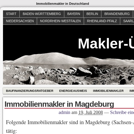
Immobilienmakler in Deutschland
START
BADEN-WÜRTTEMBERG
BAYERN
BERLIN
BRANDENBURG
NIEDERSACHSEN
NORDRHEIN-WESTFALEN
RHEINLAND-PFALZ
SAAR
Makler-
BAUFINANZIERUNGSRATGEBER
ENERGIEAUSWEIS
IMMOBILIENMAKLER
IM
Immobilienmakler in Magdeburg
admin
am
19. Juli 2008
—
Schreibe ei
Folgende Immobilienmakler sind in Magdeburg (Sachsen-
tätig: