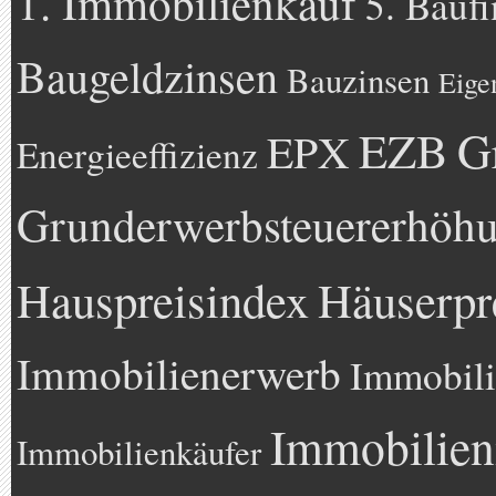
1. Immobilienkauf
5. Bauf
Baugeldzinsen
Bauzinsen
Eige
EZB
G
EPX
Energieeffizienz
Grunderwerbsteuererhöh
Hauspreisindex
Häuserpr
Immobilienerwerb
Immobili
Immobilien
Immobilienkäufer