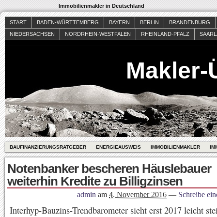
Immobilienmakler in Deutschland
START
BADEN-WÜRTTEMBERG
BAYERN
BERLIN
BRANDENBURG
NIEDERSACHSEN
NORDRHEIN-WESTFALEN
RHEINLAND-PFALZ
SAAR
Makler-
BAUFINANZIERUNGSRATGEBER
ENERGIEAUSWEIS
IMMOBILIENMAKLER
IM
Notenbanker bescheren Häuslebauer
weiterhin Kredite zu Billigzinsen
admin
am
4. November 2016
—
Schreibe ei
Interhyp-Bauzins-Trendbarometer sieht erst 2017 leicht st