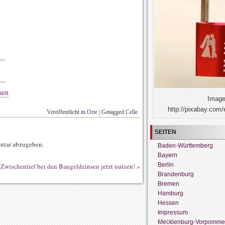
-
-
sen
Image
http://pixabay.com/
Veröffentlicht in
Orte
|
Getagged
Celle
SEITEN
ntar abzugeben.
Baden-Württemberg
Bayern
Berlin
Zwischentief bei den Baugeldzinsen jetzt nutzen!
»
Brandenburg
Bremen
Hamburg
Hessen
Impressum
Mecklenburg-Vorpomme