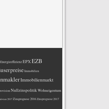
EZB
EPX
Energieeffizienz
userpreise
Immobilien
enmakler
Immobilienmarkt
Nullzinspolitik
Wohneigentum
rovision
Zinsprognose 2016
Zinsprognose 2017
niveau 2017