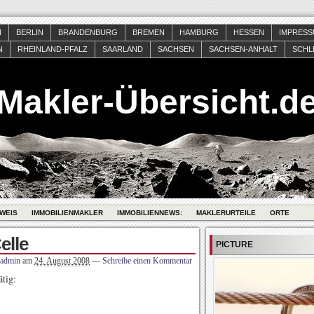
N
BERLIN
BRANDENBURG
BREMEN
HAMBURG
HESSEN
IMPRES
N
RHEINLAND-PFALZ
SAARLAND
SACHSEN
SACHSEN-ANHALT
SCHL
Makler-Übersicht.d
WEIS
IMMOBILIENMAKLER
IMMOBILIENNEWS:
MAKLERURTEILE
ORTE
elle
PICTURE
admin
am
24. August 2008
—
Schreibe einen Kommentar
tig: