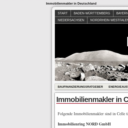
Immobilienmakler in Deutschland
START
BADEN-WÜRTTEMBERG
BAYER
NIEDERSACHSEN
NORDRHEIN-WESTFALE
BAUFINANZIERUNGSRATGEBER
ENERGIEAUS
Immobilienmakler in C
Folgende Immobilienmakler sind in Celle tä
Immobilienring NORD GmbH