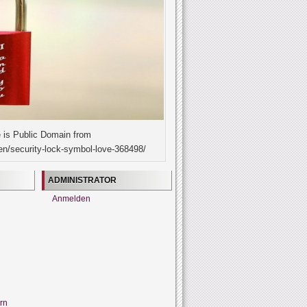
 is Public Domain from
en/security-lock-symbol-love-368498/
ADMINISTRATOR
Anmelden
rn