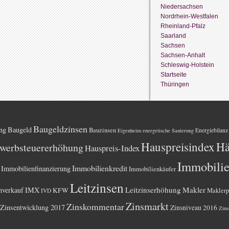
Niedersachsen
Nordrhein-Westfalen
Rheinland-Pfalz
Saarland
Sachsen
Sachsen-Anhalt
Schleswig-Holstein
Startseite
Thüringen
Baugeldzinsen
ng
Baugeld
Bauzinsen
Energiebilanz
Eigenheim
energetische Sanierung
Hauspreisindex
Hä
werbsteuererhöhung
Hauspreis-Index
Immobili
Immobilienkredit
Immobilienfinanzierung
Immobilienkäufer
Leitzinsen
Leitzinserhöhung
Makler
nverkauf
IMX
KFW
Maklerp
IVD
Zinsmarkt
Zinskommentar
Zinsentwicklung 2017
Zinsniveau 2016
Zins