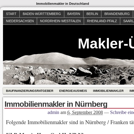
Immobilienmakler in Deutschland
START
BADEN-WÜRTTEMBERG
BAYERN
BERLIN
BRANDENBURG
NIEDERSACHSEN
NORDRHEIN-WESTFALEN
RHEINLAND-PFALZ
SAAR
Makler-
BAUFINANZIERUNGSRATGEBER
ENERGIEAUSWEIS
IMMOBILIENMAKLER
IM
Immobilienmakler in Nürnberg
admin
am
6. September 2008
—
Schreibe ei
Folgende Immobilienmakler sind in Nürnberg / Franken tät