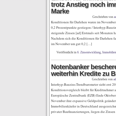
trotz Anstieg noch im
Marke
Geschrieben von
a
Konditionen für Darlehen waren im November 
0,2 Prozentpunkte gestiegen / Interhyp-Bauzin
steigende Zinsen [ad] Erstmals seit Monaten h
Nachdem sich die Konditionen für Darlehen fast
im November um gut 0,2 […]
Veröffentlicht in
6. Zinsentwicklung
,
Immobilie
Notenbanker bescher
weiterhin Kredite zu B
Geschrieben von
a
Interhyp-Bauzins-Trendbarometer sieht erst 20
Konditionsvergleich bleibt für Kreditnehmer 
Europäische Zentralbank (EZB) Ende Oktober 
November ihre expansive Geldpolitik geänder
Immobilienkäufer in Deutschland ausgezeichne
privater Baufinanzierungen, liegen die Zinsen