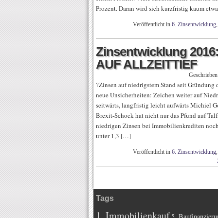
Prozent. Daran wird sich kurzfristig kaum etwa
Veröffentlicht in
6. Zinsentwicklung
Zinsentwicklung 20
AUF ALLZEITTIEF
Geschriebe
?Zinsen auf niedrigstem Stand seit Gründung 
neue Unsicherheiten: Zeichen weiter auf Niedr
seitwärts, langfristig leicht aufwärts Michiel 
Brexit-Schock hat nicht nur das Pfund auf Talf
niedrigen Zinsen bei Immobilienkrediten noc
unter 1,3 […]
Veröffentlicht in
6. Zinsentwicklung
Tags
1. Immobilienkauf
5. Baufinanzieru