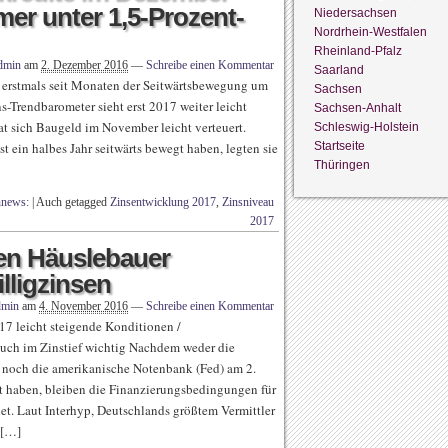
mer unter 1,5-Prozent-
Niedersachsen
Nordrhein-Westfalen
Rheinland-Pfalz
dmin
am
2. Dezember 2016
—
Schreibe einen Kommentar
Saarland
erstmals seit Monaten der Seitwärtsbewegung um
Sachsen
s-Trendbarometer sieht erst 2017 weiter leicht
Sachsen-Anhalt
at sich Baugeld im November leicht verteuert.
Schleswig-Holstein
Startseite
 ein halbes Jahr seitwärts bewegt haben, legten sie
Thüringen
nnews:
|
Auch getagged
Zinsentwicklung 2017
,
Zinsniveau
2017
en Häuslebauer
illigzinsen
dmin
am
4. November 2016
—
Schreibe einen Kommentar
17 leicht steigende Konditionen /
auch im Zinstief wichtig Nachdem weder die
noch die amerikanische Notenbank (Fed) am 2.
t haben, bleiben die Finanzierungsbedingungen für
t. Laut Interhyp, Deutschlands größtem Vermittler
 […]