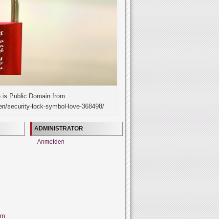
 is Public Domain from
en/security-lock-symbol-love-368498/
ADMINISTRATOR
Anmelden
rn