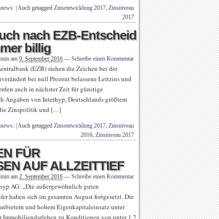
nnews:
|
Auch getagged
Zinsentwicklung 2017
,
Zinsniveau
2017
Auch nach EZB-Entscheid
mer billig
dmin
am
9. September 2016
—
Schreibe einen Kommentar
entralbank (EZB) stehen die Zeichen bei der
nverändert bei null Prozent belassene Leitzins und
rden auch in nächster Zeit für günstige
ch Angaben von Interhyp, Deutschlands größtem
die Zinspolitik und […]
nnews:
|
Auch getagged
Zinsentwicklung 2017
,
Zinsniveau
2016
,
Zinsniveau 2017
EN FÜR
EN AUF ALLZEITTIEF
dmin
am
2. September 2016
—
Schreibe einen Kommentar
erhyp AG: „Die außergewöhnlich guten
er haben sich im gesamten August fortgesetzt. Die
tanbietern und hohem Eigenkapitaleinsatz unter
hr Immobiliendarlehen zu Konditionen von unter 1,2