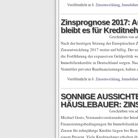
Veröffentlicht in
6. Zinsentwicklung
,
Immobilie
Zinsprognose 2017: 
bleibt es für Kreditneh
Geschrieben von
a
Nach der heutigen Sitzung der Europäischen Z
Zinsentwicklung 2017 weiter auf billig. Der u
die Fortführung der expansiven Geldpolitik we
Immobilienkredite in Deutschland sorgen. Na
Vermittler privater Baufinanzierungen, haben 
Veröffentlicht in
6. Zinsentwicklung
,
Immobilie
SONNIGE AUSSICHT
HÄUSLEBAUER: ZINS
Geschrieben von
a
Michiel Goris, Vorstandsvorsitzender der Int
Finanzierungsbedingungen für Immobilienkäuf
Zinsen für zehnjährige Kredite liegen bei Bes
einem Prozent. Viele Kreditnehmer erhalten i