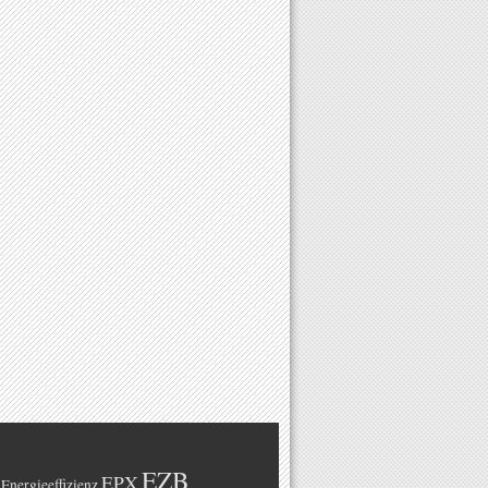
EZB
EPX
Energieeffizienz