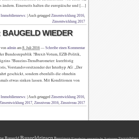
s ändern. Einerseits halten die europäische und […]
,
Immobiliennews:
|
Auch getagged
Zinsentwicklung 2016
,
Zinsentwicklung 2017
16: BAUGELD WIEDER
n von
admin
am
8. Juli 2016
—
Schreibe einen Kommentar
der Bundesrepublik ?Brexit-Votum, EZB-Politik,
igzins ?Bauzins-Trendbarometer: kurzfristig
Goris, Vorstandsvorsitzender der Interhyp AG: „Der
ahrt geschickt, sondern ebenfalls die ohnehin
hmals etwas sinken lassen. Mit Konditionen von
,
Immobiliennews:
|
Auch getagged
Zinsentwicklung 2016
,
Zinsentwicklung 2017
,
Zinsniveau 2016
,
Zinsniveau 2017
Baugeldzinsen
ng
Baugeld
Bauzinsen
Energiebilanz
Eigenheim
energetische Sanierung