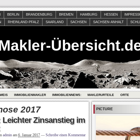
N
BERLIN
BRANDENBURG
BREMEN
HAMBURG
HESSEN
IMPRES
N
RHEINLAND-PFALZ
SAARLAND
SACHSEN
SACHSEN-ANHALT
SCHL
Makler-Übersicht.d
WEIS
IMMOBILIENMAKLER
IMMOBILIENNEWS:
MAKLERURTEILE
ORTE
nose 2017
PICTURE
 Leichter Zinsanstieg im
on
admin
am
6. Januar 2017
—
Schreibe einen Kommentar