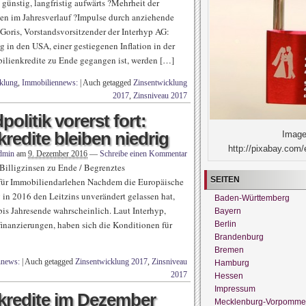
günstig, langfristig aufwärts ?Mehrheit der
sen im Jahresverlauf ?Impulse durch anziehende
 Goris, Vorstandsvorsitzender der Interhyp AG:
 in den USA, einer gestiegenen Inflation in der
ilienkredite zu Ende gegangen ist, werden […]
cklung
,
Immobiliennews:
|
Auch getagged
Zinsentwicklung
2017
,
Zinsniveau 2017
olitik vorerst fort:
redite bleiben niedrig
Image
http://pixabay.com/
dmin
am
9. Dezember 2016
—
Schreibe einen Kommentar
Billigzinsen zu Ende / Begrenztes
SEITEN
 für Immobiliendarlehen Nachdem die Europäische
in 2016 den Leitzins unverändert gelassen hat,
Baden-Württemberg
is Jahresende wahrscheinlich. Laut Interhyp,
Bayern
finanzierungen, haben sich die Konditionen für
Berlin
Brandenburg
Bremen
nnews:
|
Auch getagged
Zinsentwicklung 2017
,
Zinsniveau
Hamburg
2017
Hessen
Impressum
nkredite im Dezember
Mecklenburg-Vorpomme