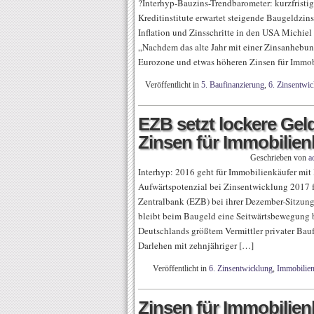
?Interhyp-Bauzins-Trendbarometer: kurzfristig 
Kreditinstitute erwartet steigende Baugeldzin
Inflation und Zinsschritte in den USA Michiel
„Nachdem das alte Jahr mit einer Zinsanhebung
Eurozone und etwas höheren Zinsen für Immob
Veröffentlicht in
5. Baufinanzierung
,
6. Zinsentwi
EZB setzt lockere Geldp
Zinsen für Immobilienk
Geschrieben von
a
Interhyp: 2016 geht für Immobilienkäufer mit 
Aufwärtspotenzial bei Zinsentwicklung 2017
Zentralbank (EZB) bei ihrer Dezember-Sitzung 
bleibt beim Baugeld eine Seitwärtsbewegung b
Deutschlands größtem Vermittler privater Bau
Darlehen mit zehnjähriger […]
Veröffentlicht in
6. Zinsentwicklung
,
Immobilie
Zinsen für Immobilie