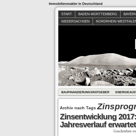
Immobilienmakler in Deutschland
START
BADEN-WÜRTTEMBERG
BAYER
NIEDERSACHSEN
NORDRHEIN-WESTFALE
BAUFINANZIERUNGSRATGEBER
ENERGIEAUS
Zinsprog
Archiv nach Tags
Zinsentwicklung 2017:
Jahresverlauf erwartet
Geschrieben v