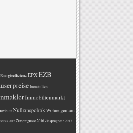
EZB
EPX
Energieeffizienz
userpreise
Immobilien
enmakler
Immobilienmarkt
Nullzinspolitik
Wohneigentum
rovision
Zinsprognose 2016
Zinsprognose 2017
niveau 2017