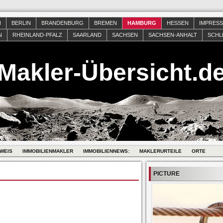
N
BERLIN
BRANDENBURG
BREMEN
HAMBURG
HESSEN
IMPRES
N
RHEINLAND-PFALZ
SAARLAND
SACHSEN
SACHSEN-ANHALT
SCHL
Makler-Übersicht.d
WEIS
IMMOBILIENMAKLER
IMMOBILIENNEWS:
MAKLERURTEILE
ORTE
PICTURE