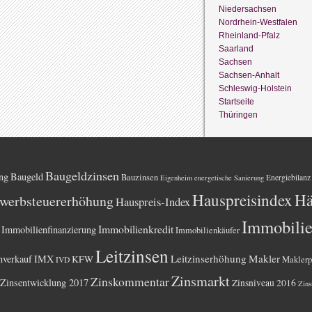
Niedersachsen
Nordrhein-Westfalen
Rheinland-Pfalz
Saarland
Sachsen
Sachsen-Anhalt
Schleswig-Holstein
Startseite
Thüringen
Baugeldzinsen
ng
Baugeld
Bauzinsen
Energiebilanz
Eigenheim
energetische Sanierung
Hauspreisindex
Hä
werbsteuererhöhung
Hauspreis-Index
Immobili
Immobilienkredit
Immobilienfinanzierung
Immobilienkäufer
Leitzinsen
Leitzinserhöhung
Makler
nverkauf
IMX
KFW
Maklerp
IVD
Zinsmarkt
Zinskommentar
Zinsentwicklung 2017
Zinsniveau 2016
Zins