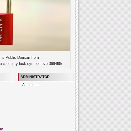
 is Public Domain from
en/security-lock-symbol-love-368498/
ADMINISTRATOR
Anmelden
rn