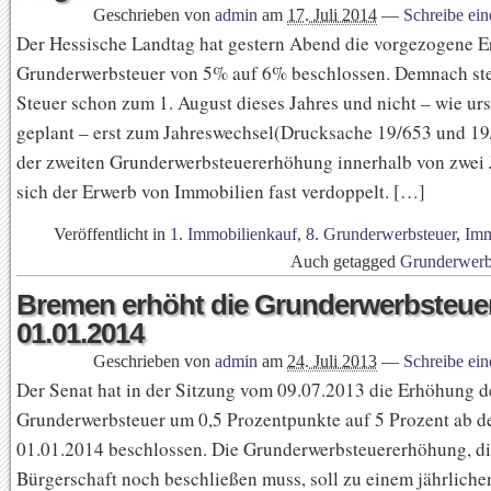
Geschrieben von
admin
am
17. Juli 2014
—
Schreibe ei
Der Hessische Landtag hat gestern Abend die vorgezogene 
Grunderwerbsteuer von 5% auf 6% beschlossen. Demnach ste
Steuer schon zum 1. August dieses Jahres und nicht – wie ur
geplant – erst zum Jahreswechsel(Drucksache 19/653 und 19
der zweiten Grunderwerbsteuererhöhung innerhalb von zwei 
sich der Erwerb von Immobilien fast verdoppelt. […]
Veröffentlicht in
1. Immobilienkauf
,
8. Grunderwerbsteuer
,
Imm
Auch getagged
Grunderwerb
Bremen erhöht die Grunderwerbsteue
01.01.2014
Geschrieben von
admin
am
24. Juli 2013
—
Schreibe ei
Der Senat hat in der Sitzung vom 09.07.2013 die Erhöhung d
Grunderwerbsteuer um 0,5 Prozentpunkte auf 5 Prozent ab 
01.01.2014 beschlossen. Die Grunderwerbsteuererhöhung, di
Bürgerschaft noch beschließen muss, soll zu einem jährliche