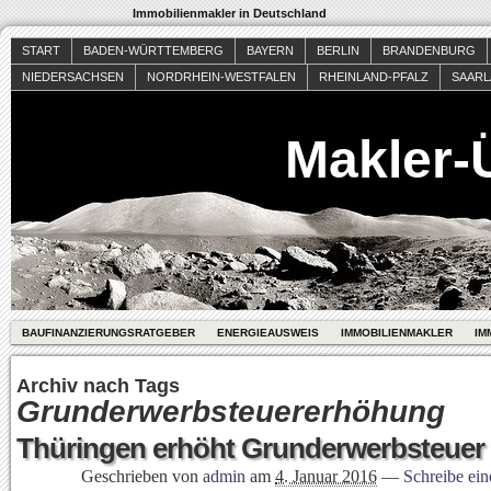
Immobilienmakler in Deutschland
START
BADEN-WÜRTTEMBERG
BAYERN
BERLIN
BRANDENBURG
NIEDERSACHSEN
NORDRHEIN-WESTFALEN
RHEINLAND-PFALZ
SAAR
Makler-
BAUFINANZIERUNGSRATGEBER
ENERGIEAUSWEIS
IMMOBILIENMAKLER
IM
Archiv nach Tags
Grunderwerbsteuererhöhung
Thüringen erhöht Grunderwerbsteuer
Geschrieben von
admin
am
4. Januar 2016
—
Schreibe ei