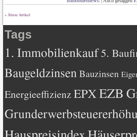
Immobiliennews:
|
Auch getagged
E
« Ältere Artikel
Tags
1. Immobilienkauf
5. Bauf
Baugeldzinsen
Bauzinsen
Eige
EZB
G
EPX
Energieeffizienz
Grunderwerbsteuererhöh
Hauspreisindex
Häuserpr