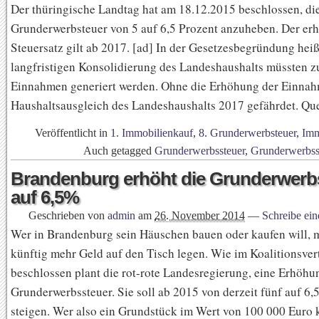
Der thüringische Landtag hat am 18.12.2015 beschlossen, di
Grunderwerbsteuer von 5 auf 6,5 Prozent anzuheben. Der er
Steuersatz gilt ab 2017. [ad] In der Gesetzesbegründung heißt
langfristigen Konsolidierung des Landeshaushalts müssten z
Einnahmen generiert werden. Ohne die Erhöhung der Einnah
Haushaltsausgleich des Landeshaushalts 2017 gefährdet. Que
Veröffentlicht in
1. Immobilienkauf
,
8. Grunderwerbsteuer
,
Imm
Auch getagged
Grunderwerbssteuer
,
Grunderwerbss
Brandenburg erhöht die Grunderwerb
auf 6,5%
Geschrieben von
admin
am
26. November 2014
—
Schreibe ei
Wer in Brandenburg sein Häuschen bauen oder kaufen will, 
künftig mehr Geld auf den Tisch legen. Wie im Koalitionsver
beschlossen plant die rot-rote Landesregierung, eine Erhöhu
Grunderwerbssteuer. Sie soll ab 2015 von derzeit fünf auf 6,
steigen. Wer also ein Grundstück im Wert von 100 000 Euro 