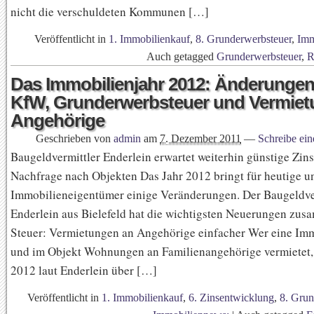
nicht die verschuldeten Kommunen […]
Veröffentlicht in
1. Immobilienkauf
,
8. Grunderwerbsteuer
,
Imm
Auch getagged
Grunderwerbsteuer
,
R
Das Immobilienjahr 2012: Änderungen
KfW, Grunderwerbsteuer und Vermiet
Angehörige
Geschrieben von
admin
am
7. Dezember 2011
—
Schreibe ei
Baugeldvermittler Enderlein erwartet weiterhin günstige Zin
Nachfrage nach Objekten Das Jahr 2012 bringt für heutige u
Immobilieneigentümer einige Veränderungen. Der Baugeldve
Enderlein aus Bielefeld hat die wichtigsten Neuerungen zus
Steuer: Vermietungen an Angehörige einfacher Wer eine Immo
und im Objekt Wohnungen an Familienangehörige vermietet,
2012 laut Enderlein über […]
Veröffentlicht in
1. Immobilienkauf
,
6. Zinsentwicklung
,
8. Grun