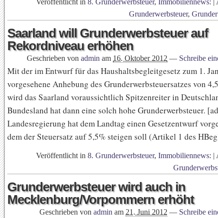
Veröffentlicht in
8. Grunderwerbsteuer
,
Immobiliennews:
|
Grunderwerbsteuer
,
Grunder
Saarland will Grunderwerbsteuer auf
Rekordniveau erhöhen
Geschrieben von
admin
am
16. Oktober 2012
—
Schreibe ei
Mit der im Entwurf für das Haushaltsbegleitgesetz zum 1. Ja
vorgesehene Anhebung des Grunderwerbsteuersatzes von 4,
wird das Saarland voraussichtlich Spitzenreiter in Deutschla
Bundesland hat dann eine solch hohe Grunderwerbsteuer. [ad
Landesregierung hat dem Landtag einen Gesetzentwurf vorge
dem der Steuersatz auf 5,5% steigen soll (Artikel 1 des HBe
Veröffentlicht in
8. Grunderwerbsteuer
,
Immobiliennews:
|
Grunderwerbs
Grunderwerbsteuer wird auch in
Mecklenburg/Vorpommern erhöht
Geschrieben von
admin
am
21. Juni 2012
—
Schreibe ei