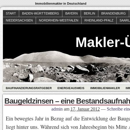
Immobilienmakler in Deutschland
START
BADEN-WÜRTTEMBERG
BAYERN
BERLIN
BRANDENBURG
NIEDERSACHSEN
NORDRHEIN-WESTFALEN
RHEINLAND-PFALZ
SAAR
Makler-
BAUFINANZIERUNGSRATGEBER
ENERGIEAUSWEIS
IMMOBILIENMAKLER
IM
Baugeldzinsen – eine Bestandsaufna
admin
am
17. Januar 2012
—
Schreibe ei
Ein bewegtes Jahr in Bezug auf die Entwicklung der Baug
liegt hinter uns. Während sich von Jahresbeginn bis Mitte 