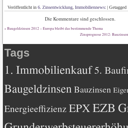
Veröffentlicht in
6. Zinsentwicklung
,
Immobiliennews:
|
Getagged
Die Kommentare sind geschlossen.
«
Baugeldzinsen 2012 – Europa bleibt das bestimmende Thema
Zinsprognose 2012: Bauzinsen
Tags
1. Immobilienkauf
5. Bauf
Baugeldzinsen
Bauzinsen
Eige
EZB
G
EPX
Energieeffizienz
Grunderwerbsteuererhöh