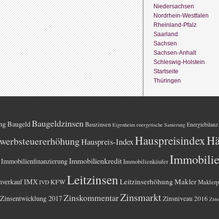
Niedersachsen
Nordrhein-Westfalen
Rheinland-Pfalz
Saarland
Sachsen
Sachsen-Anhalt
Schleswig-Holstein
Startseite
Thüringen
Baugeldzinsen
ng
Baugeld
Bauzinsen
Energiebilanz
Eigenheim
energetische Sanierung
Hauspreisindex
Hä
werbsteuererhöhung
Hauspreis-Index
Immobili
Immobilienkredit
Immobilienfinanzierung
Immobilienkäufer
Leitzinsen
Leitzinserhöhung
Makler
nverkauf
IMX
KFW
Maklerp
IVD
Zinsmarkt
Zinskommentar
Zinsentwicklung 2017
Zinsniveau 2016
Zins