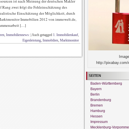
ssourcen ist nach Meinung der deutschen Makler
f Rang zwei folgt die Fehleinschätzung des
realistische Einschätzung der Möglichkeit, durch
r Marktmonitor Immobilien 2012 von immowelt.de,
sammenarbeit […]
ren
,
Immobiliennews:
|
Auch getagged
1. Immobilienkauf
,
Eigenleistung
,
Immobilien
,
Marktmonitor
Image
http://pixabay.com/
SEITEN
Baden-Württemberg
Bayern
Berlin
Brandenburg
Bremen
Hamburg
Hessen
Impressum
Mecklenburg-Vorpomme