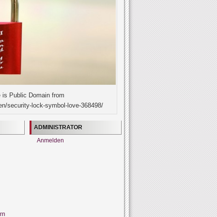
 is Public Domain from
en/security-lock-symbol-love-368498/
ADMINISTRATOR
Anmelden
rn