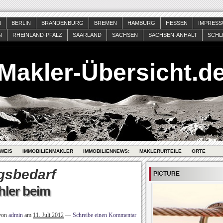
N
BERLIN
BRANDENBURG
BREMEN
HAMBURG
HESSEN
IMPRES
N
RHEINLAND-PFALZ
SAARLAND
SACHSEN
SACHSEN-ANHALT
SCHL
Makler-Übersicht.d
WEIS
IMMOBILIENMAKLER
IMMOBILIENNEWS:
MAKLERURTEILE
ORTE
gsbedarf
PICTURE
hler beim
 von
admin
am
11. Juli 2012
—
Schreibe einen Kommentar