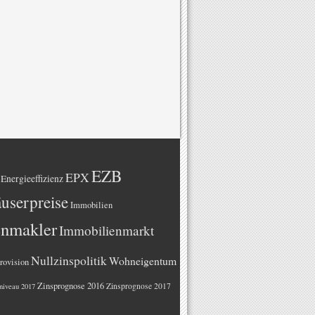
EZB
EPX
Energieeffizienz
userpreise
Immobilien
enmakler
Immobilienmarkt
Nullzinspolitik
Wohneigentum
rovision
Zinsprognose 2016
Zinsprognose 2017
niveau 2017