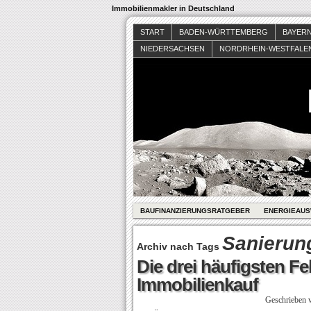
Immobilienmakler in Deutschland
START
BADEN-WÜRTTEMBERG
BAYER
NIEDERSACHSEN
NORDRHEIN-WESTFALE
BAUFINANZIERUNGSRATGEBER
ENERGIEAUS
Sanierun
Archiv nach Tags
Die drei häufigsten Fe
Immobilienkauf
Geschrieben