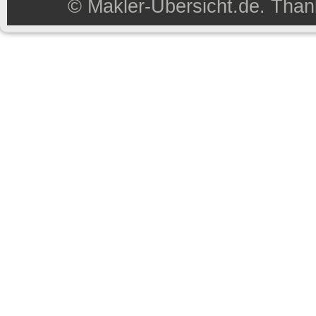
©
Makler-Übersicht.de
. Than