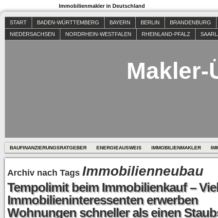
Immobilienmakler in Deutschland
START
BADEN-WÜRTTEMBERG
BAYERN
BERLIN
BRANDENBURG
NIEDERSACHSEN
NORDRHEIN-WESTFALEN
RHEINLAND-PFALZ
SAAR
Makler-
BAUFINANZIERUNGSRATGEBER
ENERGIEAUSWEIS
IMMOBILIENMAKLER
IM
Immobilienneubau
Archiv nach Tags
Tempolimit beim Immobilienkauf – Vie
Immobilieninteressenten erwerben
Wohnungen schneller als einen Stau