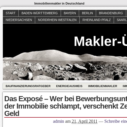
Immobilienmakler in Deutschland
START
BADEN-WÜRTTEMBERG
BAYERN
BERLIN
BRANDENBURG
NIEDERSACHSEN
NORDRHEIN-WESTFALEN
RHEINLAND-PFALZ
SAAR
Makler-
BAUFINANZIERUNGSRATGEBER
ENERGIEAUSWEIS
IMMOBILIENMAKLER
IM
Das Exposé – Wer bei Bewerbungsunt
der Immobilie schlampt, verschenkt Ze
Geld
admin
am
21. April 2011
—
Schreibe ei