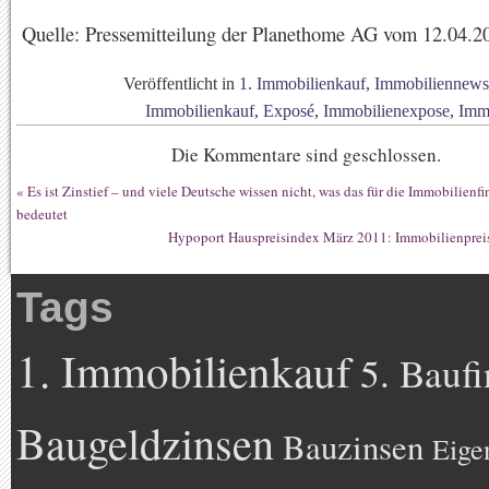
Quelle: Pressemitteilung der Planethome AG vom 12.04.2
Veröffentlicht in
1. Immobilienkauf
,
Immobiliennews
Immobilienkauf
,
Exposé
,
Immobilienexpose
,
Imm
Die Kommentare sind geschlossen.
«
Es ist Zinstief – und viele Deutsche wissen nicht, was das für die Immobilienf
bedeutet
Hypoport Hauspreisindex März 2011: Immobilienpreis
Tags
1. Immobilienkauf
5. Bauf
Baugeldzinsen
Bauzinsen
Eige