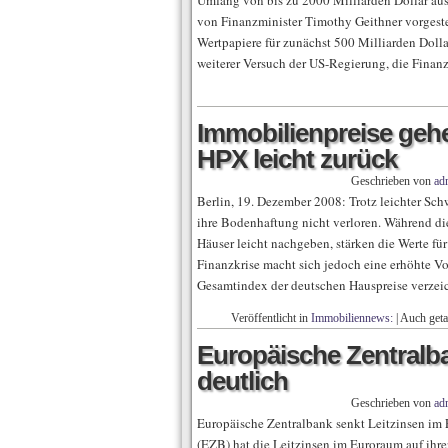
Umfang von bis zu 2000 Milliarden Dollar aus
von Finanzminister Timothy Geithner vorgeste
Wertpapiere für zunächst 500 Milliarden Dolla
weiterer Versuch der US-Regierung, die Finan
Immobilienpreise geh
HPX leicht zurück
Geschrieben von
ad
Berlin, 19. Dezember 2008: Trotz leichter S
ihre Bodenhaftung nicht verloren. Während d
Häuser leicht nachgeben, stärken die Werte f
Finanzkrise macht sich jedoch eine erhöhte V
Gesamtindex der deutschen Hauspreise verzei
Veröffentlicht in
Immobiliennews:
|
Auch get
Europäische Zentralba
deutlich
Geschrieben von
ad
Europäische Zentralbank senkt Leitzinsen im
(EZB) hat die Leitzinsen im Euroraum auf ihr