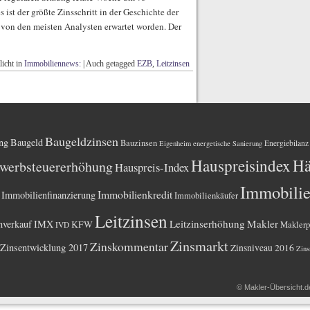
 ist der größte Zinsschritt in der Geschichte der
 von den meisten Analysten erwartet worden. Der
licht in
Immobiliennews:
|
Auch getagged
EZB
,
Leitzinsen
Baugeldzinsen
ng
Baugeld
Bauzinsen
Energiebilanz
Eigenheim
energetische Sanierung
Hauspreisindex
Hä
werbsteuererhöhung
Hauspreis-Index
Immobili
Immobilienkredit
Immobilienfinanzierung
Immobilienkäufer
Leitzinsen
Leitzinserhöhung
Makler
nverkauf
IMX
KFW
Maklerp
IVD
Zinsmarkt
Zinskommentar
Zinsentwicklung 2017
Zinsniveau 2016
Zins
©
Makler-Übersicht.d