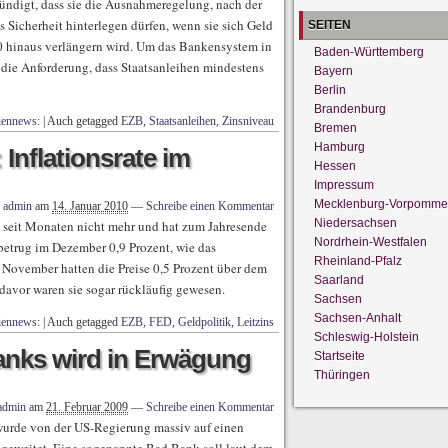
ndigt, dass sie die Ausnahmeregelung, nach der
s Sicherheit hinterlegen dürfen, wenn sie sich Geld
SEITEN
10 hinaus verlängern wird. Um das Bankensystem in
Baden-Württemberg
B die Anforderung, dass Staatsanleihen mindestens
Bayern
Berlin
Brandenburg
iennews:
|
Auch getagged
EZB
,
Staatsanleihen
,
Zinsniveau
Bremen
Hamburg
Inflationsrate im
Hessen
Impressum
Mecklenburg-Vorpomme
n
admin
am
14. Januar 2010
—
Schreibe einen Kommentar
Niedersachsen
e seit Monaten nicht mehr und hat zum Jahresende
Nordrhein-Westfalen
e betrug im Dezember 0,9 Prozent, wie das
Rheinland-Pfalz
m November hatten die Preise 0,5 Prozent über dem
Saarland
avor waren sie sogar rückläufig gewesen.
Sachsen
Sachsen-Anhalt
iennews:
|
Auch getagged
EZB
,
FED
,
Geldpolitik
,
Leitzins
Schleswig-Holstein
nks wird in Erwägung
Startseite
Thüringen
admin
am
21. Februar 2009
—
Schreibe einen Kommentar
urde von der US-Regierung massiv auf einen