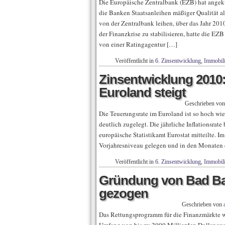
Die Europäische Zentralbank (EZB) hat angekü
die Banken Staatsanleihen mäßiger Qualität al
von der Zentralbank leihen, über das Jahr 20
der Finanzkrise zu stabilisieren, hatte die EZ
von einer Ratingagentur […]
Veröffentlicht in
6. Zinsentwicklung
,
Immobil
Zinsentwicklung 2010: 
Euroland steigt
Geschrieben vo
Die Teuerungsrate im Euroland ist so hoch wi
deutlich zugelegt. Die jährliche Inflationsrat
europäische Statistikamt Eurostat mitteilte. I
Vorjahresniveau gelegen und in den Monaten d
Veröffentlicht in
6. Zinsentwicklung
,
Immobil
Gründung von Bad Ba
gezogen
Geschrieben von
Das Rettungsprogramm für die Finanzmärkte w