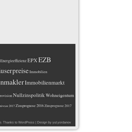
EZB
EPX
Energieeffizienz
userpreise
Immobilien
enmakler
Immobilienmarkt
Nullzinspolitik
Wohneigentum
rovision
Zinsprognose 2016
Zinsprognose 2017
niveau 2017
e
. Thanks to
WordPress
| Design by
yul.yordanov