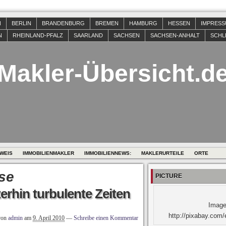
N
BERLIN
BRANDENBURG
BREMEN
HAMBURG
HESSEN
IMPRES
N
RHEINLAND-PFALZ
SAARLAND
SACHSEN
SACHSEN-ANHALT
SCHL
Makler-Übersicht.d
WEIS
IMMOBILIENMAKLER
IMMOBILIENNEWS:
MAKLERURTEILE
ORTE
se
PICTURE
erhin turbulente Zeiten
Image
http://pixabay.com/
von
admin
am
9. April 2010
—
Schreibe einen Kommentar