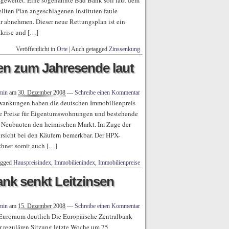
geweitet. Eine sogenannte Bad Bank soll laut dem
llten Plan angeschlagenen Instituten faule
r abnehmen. Dieser neue Rettungsplan ist ein
zkrise und […]
Veröffentlicht in
Orte
|
Auch getagged
Zinssenkung
en zum Jahresende laut
min
am
30. Dezember 2008
—
Schreibe einen Kommentar
chwankungen haben die deutschen Immobilienpreis
ie Preise für Eigentumswohnungen und bestehende
ür Neubauten den heimischen Markt. Im Zuge der
orsicht bei den Käufern bemerkbar. Der HPX-
chnet somit auch […]
agged
Hauspreisindex
,
Immobilienindex
,
Immobilienpreise
nk senkt Leitzinsen
min
am
15. Dezember 2008
—
Schreibe einen Kommentar
 Euroraum deutlich Die Europäische Zentralbank
er regulären Sitzung letzte Woche um 75