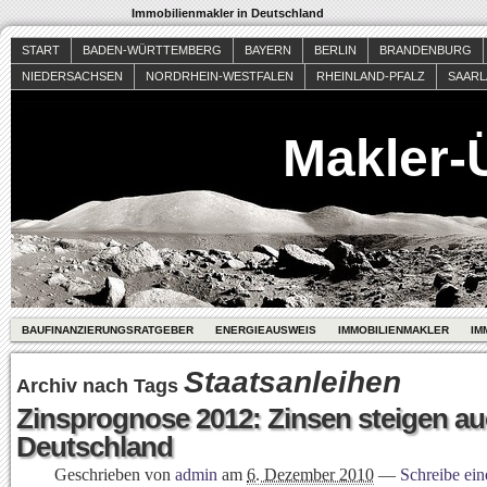
Immobilienmakler in Deutschland
START
BADEN-WÜRTTEMBERG
BAYERN
BERLIN
BRANDENBURG
NIEDERSACHSEN
NORDRHEIN-WESTFALEN
RHEINLAND-PFALZ
SAAR
Makler-
BAUFINANZIERUNGSRATGEBER
ENERGIEAUSWEIS
IMMOBILIENMAKLER
IM
Staatsanleihen
Archiv nach Tags
Zinsprognose 2012: Zinsen steigen au
Deutschland
Geschrieben von
admin
am
6. Dezember 2010
—
Schreibe ei