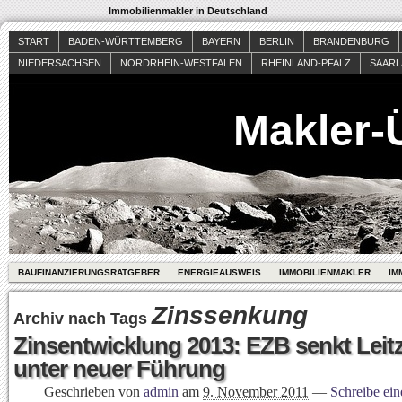
Immobilienmakler in Deutschland
START
BADEN-WÜRTTEMBERG
BAYERN
BERLIN
BRANDENBURG
NIEDERSACHSEN
NORDRHEIN-WESTFALEN
RHEINLAND-PFALZ
SAAR
Makler-
BAUFINANZIERUNGSRATGEBER
ENERGIEAUSWEIS
IMMOBILIENMAKLER
IM
Zinssenkung
Archiv nach Tags
Zinsentwicklung 2013: EZB senkt Leit
unter neuer Führung
Geschrieben von
admin
am
9. November 2011
—
Schreibe ei