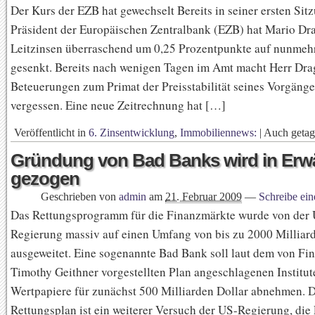
Der Kurs der EZB hat gewechselt Bereits in seiner ersten Sit
Präsident der Europäischen Zentralbank (EZB) hat Mario Dra
Leitzinsen überraschend um 0,25 Prozentpunkte auf nunmeh
gesenkt. Bereits nach wenigen Tagen im Amt macht Herr Dra
Beteuerungen zum Primat der Preisstabilität seines Vorgänge
vergessen. Eine neue Zeitrechnung hat […]
Veröffentlicht in
6. Zinsentwicklung
,
Immobiliennews:
|
Auch geta
Gründung von Bad Banks wird in Er
gezogen
Geschrieben von
admin
am
21. Februar 2009
—
Schreibe ei
Das Rettungsprogramm für die Finanzmärkte wurde von der
Regierung massiv auf einen Umfang von bis zu 2000 Milliar
ausgeweitet. Eine sogenannte Bad Bank soll laut dem von Fi
Timothy Geithner vorgestellten Plan angeschlagenen Institut
Wertpapiere für zunächst 500 Milliarden Dollar abnehmen. D
Rettungsplan ist ein weiterer Versuch der US-Regierung, die