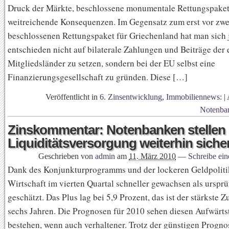
Druck der Märkte, beschlossene monumentale Rettungspaket
weitreichende Konsequenzen. Im Gegensatz zum erst vor zw
beschlossenen Rettungspaket für Griechenland hat man sich j
entschieden nicht auf bilaterale Zahlungen und Beiträge der
Mitgliedsländer zu setzen, sondern bei der EU selbst eine
Finanzierungsgesellschaft zu gründen. Diese […]
Veröffentlicht in
6. Zinsentwicklung
,
Immobiliennews:
|
Notenba
Zinskommentar: Notenbanken stellen
Liquiditätsversorgung weiterhin siche
Geschrieben von
admin
am
11. März 2010
—
Schreibe ei
Dank des Konjunkturprogramms und der lockeren Geldpolitik
Wirtschaft im vierten Quartal schneller gewachsen als urspr
geschätzt. Das Plus lag bei 5,9 Prozent, das ist der stärkste 
sechs Jahren. Die Prognosen für 2010 sehen diesen Aufwärts
bestehen, wenn auch verhaltener. Trotz der günstigen Progno