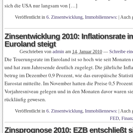
sich die USA nur langsam von […]
Veröffentlicht in
6. Zinsentwicklung
,
Immobiliennews:
|
Auch 
Zinsentwicklung 2010: Inflationsrate i
Euroland steigt
Geschrieben von
admin
am
14. Januar 2010
—
Schreibe ei
Die Teuerungsrate im Euroland ist so hoch wie seit Monaten 
und hat zum Jahresende deutlich zugelegt. Die jährliche Infla
betrug im Dezember 0,9 Prozent, wie das europäische Statist
Eurostat mitteilte. Im November hatten die Preise 0,5 Prozen
Vorjahresniveau gelegen und in den Monaten davor waren si
rückläufig gewesen.
Veröffentlicht in
6. Zinsentwicklung
,
Immobiliennews:
|
Auch 
FED
,
Finan
Zinsprognose 2010: EZB entschließt s