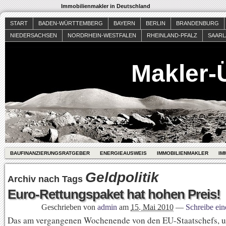
Immobilienmakler in Deutschland
START
BADEN-WÜRTTEMBERG
BAYERN
BERLIN
BRANDENBURG
NIEDERSACHSEN
NORDRHEIN-WESTFALEN
RHEINLAND-PFALZ
SAAR
Makler-
BAUFINANZIERUNGSRATGEBER
ENERGIEAUSWEIS
IMMOBILIENMAKLER
IM
Geldpolitik
Archiv nach Tags
Euro-Rettungspaket hat hohen Preis!
Geschrieben von
admin
am
15. Mai 2010
—
Schreibe ei
Das am vergangenen Wochenende von den EU-Staatschefs, u