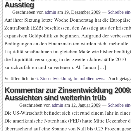
Ausstieg
Geschrieben von
admin
am
19. Dezember 2009
—
Schreibe ei
Auf ihrer Sitzung letzte Woche Donnerstag hat die Europäis
Zentralbank (EZB) beschlossen, den Ausstieg aus der krisen
expansiven Geldpolitik zu beginnen. Aufgrund der verbesser
Bedingungen an den Finanzmärkten würden nicht mehr alle
Liquiditätsmaßnahmen im gleichen Maße wie bisher benötigt. 
die Liquiditätsversorgung in der zweiten Jahreshälfte 2010
zurückzufahren und zu verteuern. Ab Januar […]
Veröffentlicht in
6. Zinsentwicklung
,
Immobiliennews:
|
Auch getag
Kommentar zur Zinsentwicklung 2009:
Aussichten sind weiterhin trüb
Geschrieben von
admin
am
12. Januar 2009
—
Schreibe ei
Die US-Wirtschaft befindet sich seit rund einem Jahr in einer
Die amerikanische Notenbank (FED) hatte Mitte Dezember d
überraschend auf eine Spanne von Null bis 0,25 Prozent gese