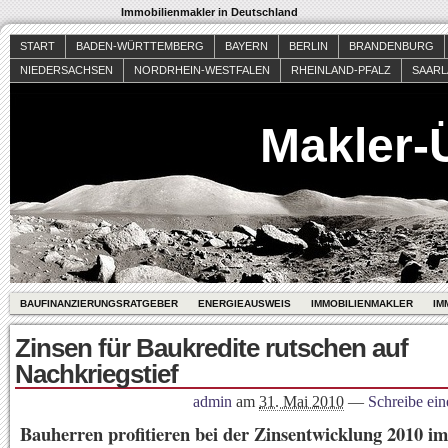
Immobilienmakler in Deutschland
START
BADEN-WÜRTTEMBERG
BAYERN
BERLIN
BRANDENBURG
NIEDERSACHSEN
NORDRHEIN-WESTFALEN
RHEINLAND-PFALZ
SAAR
Makler-
BAUFINANZIERUNGSRATGEBER
ENERGIEAUSWEIS
IMMOBILIENMAKLER
IM
Zinsen für Baukredite rutschen auf
Nachkriegstief
admin
am
31. Mai 2010
—
Schreibe ei
Bauherren profitieren bei der Zinsentwicklung 2010 i