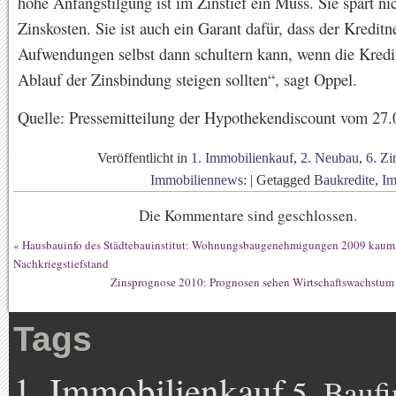
hohe Anfangstilgung ist im Zinstief ein Muss. Sie spart ni
Zinskosten. Sie ist auch ein Garant dafür, dass der Kredit
Aufwendungen selbst dann schultern kann, wenn die Kredi
Ablauf der Zinsbindung steigen sollten“, sagt Oppel.
Quelle: Pressemitteilung der Hypothekendiscount vom 27
Veröffentlicht in
1. Immobilienkauf
,
2. Neubau
,
6. Zi
Immobiliennews:
|
Getagged
Baukredite
,
Im
Die Kommentare sind geschlossen.
«
Hausbauinfo des Städtebauinstitut: Wohnungsbaugenehmigungen 2009 kaum
Nachkriegstiefstand
Zinsprognose 2010: Prognosen sehen Wirtschaftswachstum 
Tags
1. Immobilienkauf
5. Bauf