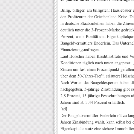
Billig, billiger, am billigsten: Häuslebaue
den Profiteuren der Griechenland-Krise. D
in deutsche Staatsanleihen haben die Zinse
deutlich unter die 3-Prozent-Marke gedrüc
Prozent, wenn Bonität und Eigenkapitalquo
Baugeldvermittlers Enderlein. Das Untern
Finanzierungsanfragen.
Laut Hölscher haben Kreditinstitute und Ve
Konditionen täglich nach unten angepasst. 
Zinsen um fast einen Prozentpunkt gefallen
über dem 50-Jahres-Tief“, erläutert Hölsche
Nach Worten des Baugeldexperten haben die
nachgegeben. 5-jährige Zinsbindung gibt e
2,8 Prozent, 15-jährige Festschreibungen a
Jahren sind ab 3,44 Prozent erhältlich.
[ad]
Der Baugeldvermittler Enderlein rät zu la
Jahren Zinsbindung wählt, kann selbst bei
Eigenkapitaleinsatz eine sichere Immobilien