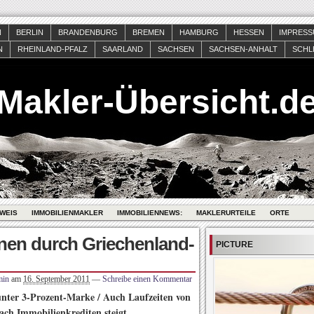
N
BERLIN
BRANDENBURG
BREMEN
HAMBURG
HESSEN
IMPRES
N
RHEINLAND-PFALZ
SAARLAND
SACHSEN
SACHSEN-ANHALT
SCHL
Makler-Übersicht.d
WEIS
IMMOBILIENMAKLER
IMMOBILIENNEWS:
MAKLERURTEILE
ORTE
nen durch Griechenland-
PICTURE
min
am
16. September 2011
—
Schreibe einen Kommentar
unter 3-Prozent-Marke / Auch Laufzeiten von
ach Immobilienkrediten steigt