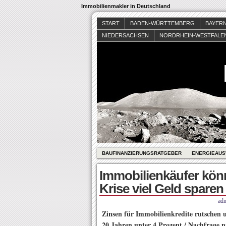
Immobilienmakler in Deutschland
START
BADEN-WÜRTTEMBERG
BAYER
NIEDERSACHSEN
NORDRHEIN-WESTFALE
BAUFINANZIERUNGSRATGEBER
ENERGIEAUS
Immobilienkäufer kön
Krise viel Geld sparen
ad
Zinsen für Immobilienkredite rutschen 
20 Jahren unter 4 Prozent / Nachfrage n