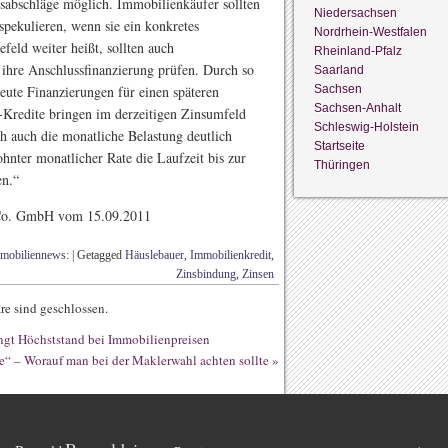
nsabschläge möglich. Immobilienkäufer sollten
Niedersachsen
spekulieren, wenn sie ein konkretes
Nordrhein-Westfalen
feld weiter heißt, sollten auch
Rheinland-Pfalz
 ihre Anschlussfinanzierung prüfen. Durch so
Saarland
Sachsen
eute Finanzierungen für einen späteren
Sachsen-Anhalt
Kredite bringen im derzeitigen Zinsumfeld
Schleswig-Holstein
ich auch die monatliche Belastung deutlich
Startseite
hnter monatlicher Rate die Laufzeit bis zur
Thüringen
en.“
& Co. GmbH vom 15.09.2011
mobiliennews:
|
Getagged
Häuslebauer
,
Immobilienkredit
,
Zinsbindung
,
Zinsen
e sind geschlossen.
ngt Höchststand bei Immobilienpreisen
e“ – Worauf man bei der Maklerwahl achten sollte
»