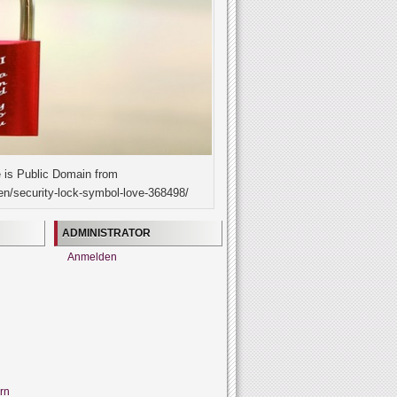
 is Public Domain from
en/security-lock-symbol-love-368498/
ADMINISTRATOR
Anmelden
rn