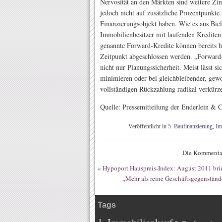
Nervosität an den Märkten sind weitere Zi
jedoch nicht auf zusätzliche Prozentpunkte 
Finanzierungsobjekt haben. Wie es aus Biele
Immobilienbesitzer mit laufenden Krediten
genannte Forward-Kredite können bereits h
Zeitpunkt abgeschlossen werden. „Forward-
nicht nur Planungssicherheit. Meist lässt s
minimieren oder bei gleichbleibender, gewo
vollständigen Rückzahlung radikal verkürz
Quelle: Pressemitteilung der Enderlein 
Veröffentlicht in
5. Baufinanzierung
,
Im
Die Kommentar
«
Hypoport Hauspreis-Index: August 2011 bri
„Mehr als reine Geschäftsgegenständ
Tags