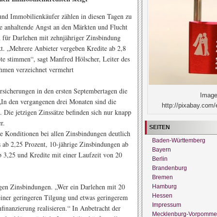
r und Immobilienkäufer zählen in diesen Tagen zu
ie anhaltende Angst an den Märkten und Flucht
n für Darlehen mit zehnjähriger Zinsbindung
kt. „Mehrere Anbieter vergeben Kredite ab 2,8
te stimmen“, sagt Manfred Hölscher, Leiter des
ehmen verzeichnet vermehrt
rsicherungen in den ersten Septembertagen die
Image
„In den vergangenen drei Monaten sind die
http://pixabay.com/
. Die jetzigen Zinssätze befinden sich nur knapp
r.
SEITEN
 Konditionen bei allen Zinsbindungen deutlich
Baden-Württemberg
s ab 2,25 Prozent, 10-jährige Zinsbindungen ab
Bayern
b 3,25 und Kredite mit einer Laufzeit von 20
Berlin
Brandenburg
Bremen
ngen Zinsbindungen. „Wer ein Darlehen mit 20
Hamburg
Hessen
 einer geringeren Tilgung und etwas geringerem
Impressum
finanzierung realisieren.“ In Anbetracht der
Mecklenburg-Vorpomme