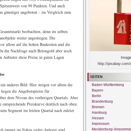
 Spitzenwert von 99 Punkten. Und auch
s günstiger angeboten – im Vergleich zum
m Gesamtmarkt beobachten, denn im selben
auobjekte weiter angestiegen. Die
vor allem auf die hohen Baukosten und die
Da die Nachfrage nach Betongold aber noch
n Anbieter diese Preise in guten Lagen
Image
http://pixabay.com/
ise
SEITEN
ein anderes Bild: Hier steigen vor allem die
Baden-Württemberg
Bayern
liegen die Angebotspreise für
Berlin
ber dem Niveau des vorherigen Quartals. Aber
Brandenburg
ie entsprechende Preiskurve deutlich nach oben.
Bremen
esem Segment im letzten Quartal nach zuletzt
Hamburg
Hessen
Impressum
ch immer im Fokus vieler Anleger sind.
Mecklenburg-Vorpomme