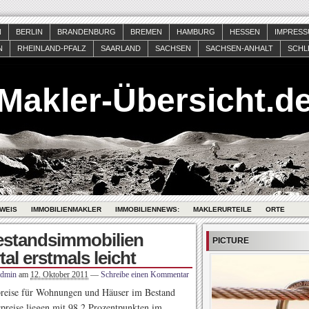
N
BERLIN
BRANDENBURG
BREMEN
HAMBURG
HESSEN
IMPRES
N
RHEINLAND-PFALZ
SAARLAND
SACHSEN
SACHSEN-ANHALT
SCHL
Makler-Übersicht.d
WEIS
IMMOBILIENMAKLER
IMMOBILIENNEWS:
MAKLERURTEILE
ORTE
estandsimmobilien
PICTURE
tal erstmals leicht
admin
am
12. Oktober 2011
—
Schreibe einen Kommentar
spreise für Wohnungen und Häuser im Bestand
preise liegen mit 98,2 Prozentpunkten im