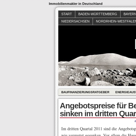
Immobilienmakler in Deutschland
START
BADEN-WÜRTTEMBERG
BAYER
NIEDERSACHSEN
NORDRHEIN-WESTFALE
BAUFINANZIERUNGSRATGEBER
ENERGIEAUS
Angebotspreise für B
sinken im dritten Quar
Im dritten Quartal 2011 sind die Angebot
wie vermutet gesunken. Vor allem die Haus