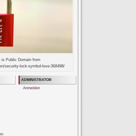
 is Public Domain from
en/security-lock-symbol-love-368498/
ADMINISTRATOR
Anmelden
rn