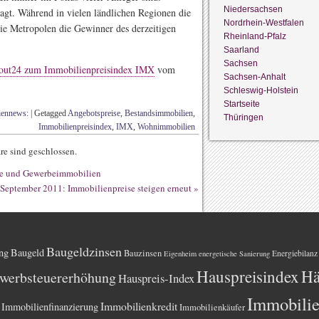
Niedersachsen
ragt. Während in vielen ländlichen Regionen die
Nordrhein-Westfalen
 die Metropolen die Gewinner des derzeitigen
Rheinland-Pfalz
Saarland
Sachsen
cout24 zum Immobilienpreisindex IMX
vom
Sachsen-Anhalt
Schleswig-Holstein
Startseite
iennews:
|
Getagged
Angebotspreise
,
Bestandsimmobilien
,
Thüringen
Immobilienpreisindex
,
IMX
,
Wohnimmobilien
e sind geschlossen.
ige und Gewerbeimmobilien
September 2011: Immobilienpreise steigen erneut
»
Baugeldzinsen
ng
Baugeld
Bauzinsen
Energiebilanz
Eigenheim
energetische Sanierung
Hauspreisindex
Hä
werbsteuererhöhung
Hauspreis-Index
Immobili
Immobilienkredit
Immobilienfinanzierung
Immobilienkäufer