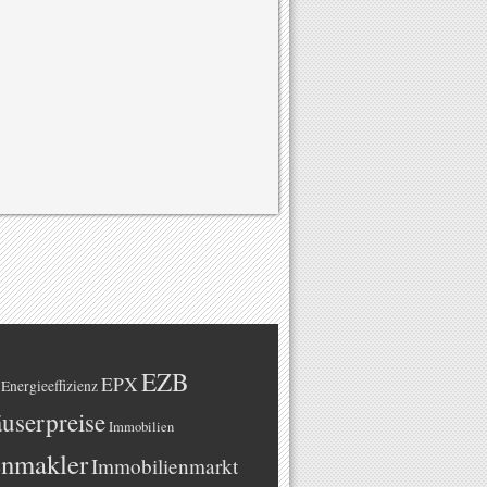
EZB
EPX
Energieeffizienz
userpreise
Immobilien
enmakler
Immobilienmarkt