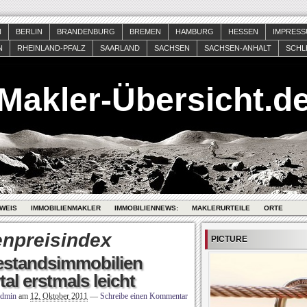
N
BERLIN
BRANDENBURG
BREMEN
HAMBURG
HESSEN
IMPRES
N
RHEINLAND-PFALZ
SAARLAND
SACHSEN
SACHSEN-ANHALT
SCHL
Makler-Übersicht.d
WEIS
IMMOBILIENMAKLER
IMMOBILIENNEWS:
MAKLERURTEILE
ORTE
enpreisindex
PICTURE
estandsimmobilien
tal erstmals leicht
admin
am
12. Oktober 2011
—
Schreibe einen Kommentar