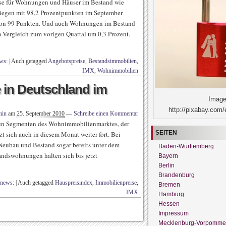
eise für Wohnungen und Häuser im Bestand wie
liegen mit 98,2 Prozentpunkten im September
 von 99 Punkten. Und auch Wohnungen im Bestand
m Vergleich zum vorigen Quartal um 0,3 Prozent.
ws:
|
Auch getagged
Angebotspreise
,
Bestandsimmobilien
,
IMX
,
Wohnimmobilien
 in Deutschland im
Image
http://pixabay.com/
min
am
25. September 2010
—
Schreibe einen Kommentar
allen Segmenten des Wohnimmobilienmarktes, der
SEITEN
tzt sich auch in diesem Monat weiter fort. Bei
 Neubau und Bestand sogar bereits unter dem
Baden-Württemberg
ndswohnungen halten sich bis jetzt
Bayern
Berlin
Brandenburg
nnews:
|
Auch getagged
Hauspreisindex
,
Immobilienpreise
,
Bremen
IMX
Hamburg
Hessen
Impressum
Mecklenburg-Vorpomme