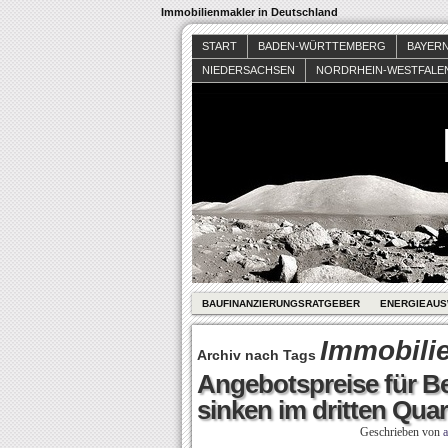
Immobilienmakler in Deutschland
START
BADEN-WÜRTTEMBERG
BAYER
NIEDERSACHSEN
NORDRHEIN-WESTFALE
BAUFINANZIERUNGSRATGEBER
ENERGIEAUS
Immobili
Archiv nach Tags
Angebotspreise für B
sinken im dritten Quar
Geschrieben von