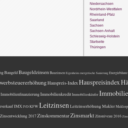
Niedersachsen
Nordrhein-Westfalen
Rheinland-Pfalz
Saarland
Sachsen
Sachsen-Anhalt
Schleswig-Holstein
Startseite
Thüringen
Baugeldzinsen
ng
Baugeld
Bauzinsen
Energiebilanz
Eigenheim
energetische Sanierung
Hauspreisindex
Hä
werbsteuererhöhung
Hauspreis-Index
Immobili
Immobilienkredit
Immobilienfinanzierung
Immobilienkäufer
Leitzinsen
Leitzinserhöhung
Makler
nverkauf
IMX
KFW
Maklerp
IVD
Zinsmarkt
Zinskommentar
Zinsentwicklung 2017
Zinsniveau 2016
Zins