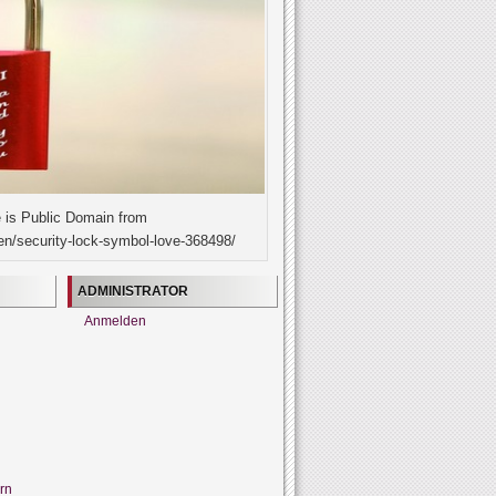
 is Public Domain from
en/security-lock-symbol-love-368498/
ADMINISTRATOR
Anmelden
rn