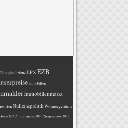
EZB
EPX
Energieeffizienz
userpreise
Immobilien
enmakler
Immobilienmarkt
Nullzinspolitik
Wohneigentum
rovision
Zinsprognose 2016
Zinsprognose 2017
niveau 2017