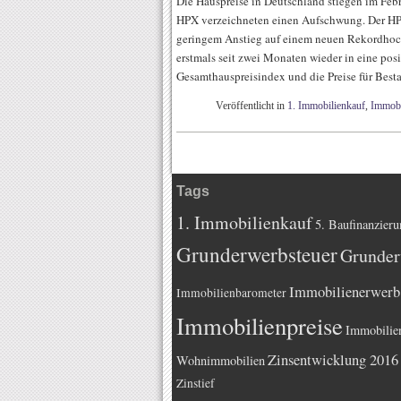
Die Hauspreise in Deutschland stiegen im Febr
HPX verzeichneten einen Aufschwung. Der HPX
geringem Anstieg auf einem neuen Rekordhoc
erstmals seit zwei Monaten wieder in eine pos
Gesamthauspreisindex und die Preise für Bes
Veröffentlicht in
1. Immobilienkauf
,
Immobi
Tags
1. Immobilienkauf
5. Baufinanzieru
Grunderwerbsteuer
Grunder
Immobilienerwerb
Immobilienbarometer
Immobilienpreise
Immobilie
Zinsentwicklung 2016
Wohnimmobilien
Zinstief