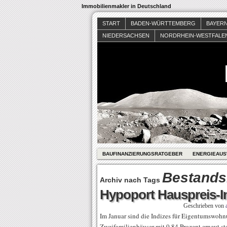
Immobilienmakler in Deutschland
START
BADEN-WÜRTTEMBERG
BAYER
NIEDERSACHSEN
NORDRHEIN-WESTFALE
BAUFINANZIERUNGSRATGEBER
ENERGIEAUS
Bestands
Archiv nach Tags
Hypoport Hauspreis-I
Geschrieben von
Im Januar sind die Indizes für Eigentumswohn
Zweifamilienhäuser mit 0,84 Prozent erneut st