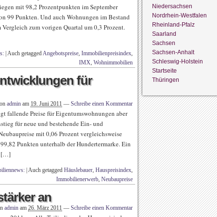
liegen mit 98,2 Prozentpunkten im September
Niedersachsen
Nordrhein-Westfalen
 von 99 Punkten. Und auch Wohnungen im Bestand
Rheinland-Pfalz
m Vergleich zum vorigen Quartal um 0,3 Prozent.
Saarland
Sachsen
Sachsen-Anhalt
s:
|
Auch getagged
Angebotspreise
,
Immobilienpreisindex
,
Schleswig-Holstein
IMX
,
Wohnimmobilien
Startseite
ntwicklungen für
Thüringen
von
admin
am
19. Juni 2011
—
Schreibe einen Kommentar
gt fallende Preise für Eigentumswohnungen aber
nstieg für neue und bestehende Ein- und
 Neubaupreise mit 0,06 Prozent vergleichsweise
t 99,82 Punkten unterhalb der Hundertermarke. Ein
 […]
iliennews:
|
Auch getagged
Häuslebauer
,
Hauspreisindex
,
Immobilienerwerb
,
Neubaupreise
stärker an
on
admin
am
26. März 2011
—
Schreibe einen Kommentar