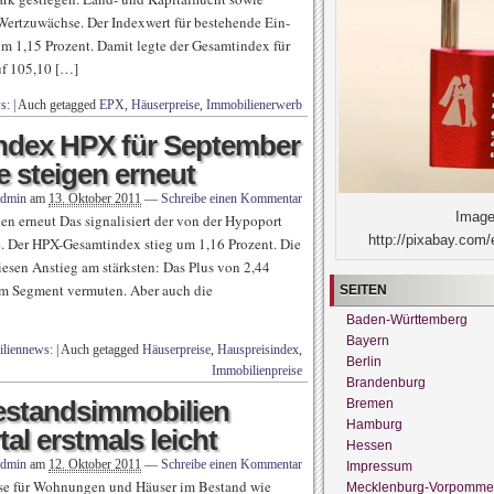
 Wertzuwächse. Der Indexwert für bestehende Ein-
 1,15 Prozent. Damit legte der Gesamtindex für
f 105,10 […]
s:
|
Auch getagged
EPX
,
Häuserpreise
,
Immobilienerwerb
ndex HPX für September
e steigen erneut
admin
am
13. Oktober 2011
—
Schreibe einen Kommentar
Image
en erneut Das signalisiert der von der Hypoport
http://pixabay.com/
. Der HPX-Gesamtindex stieg um 1,16 Prozent. Die
iesen Anstieg am stärksten: Das Plus von 2,44
sem Segment vermuten. Aber auch die
SEITEN
Baden-Württemberg
Bayern
liennews:
|
Auch getagged
Häuserpreise
,
Hauspreisindex
,
Berlin
Immobilienpreise
Brandenburg
estandsimmobilien
Bremen
Hamburg
tal erstmals leicht
Hessen
admin
am
12. Oktober 2011
—
Schreibe einen Kommentar
Impressum
eise für Wohnungen und Häuser im Bestand wie
Mecklenburg-Vorpomme