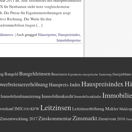
uar 2011 an. Alle Teilindizes des Hauspreisindexes
 für Neubauten steht trotz vergleichsweise
h. Die Preise für Eigentumswohnungen zeigt
itive Richtung. Die Werte für den
tandsimmobilien liegen […]
liennews:
|
Auch getagged
Häuserpreise
,
Hauspreisindex
,
Immobilienpreise
Baugeldzinsen
ng
Baugeld
Bauzinsen
Energiebilanz
Eigenheim
energetische Sanierung
Hauspreisindex
Hä
werbsteuererhöhung
Hauspreis-Index
Immobili
Immobilienkredit
Immobilienfinanzierung
Immobilienkäufer
Leitzinsen
Leitzinserhöhung
Makler
nverkauf
IMX
KFW
Maklerp
IVD
Zinsmarkt
Zinskommentar
Zinsentwicklung 2017
Zinsniveau 2016
Zins