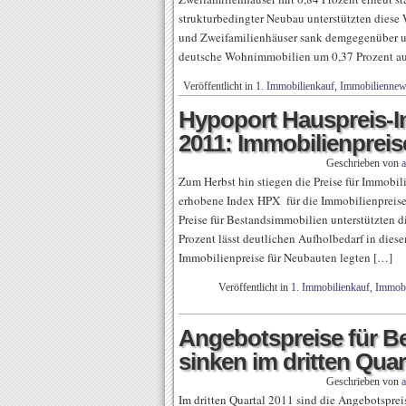
strukturbedingter Neubau unterstützten diese
und Zweifamilienhäuser sank demgegenüber um
deutsche Wohnimmobilien um 0,37 Prozent au
Veröffentlicht in
1. Immobilienkauf
,
Immobiliennew
Hypoport Hauspreis-I
2011: Immobilienpreis
Geschrieben von
Zum Herbst hin stiegen die Preise für Immobili
erhobene Index HPX für die Immobilienpreise
Preise für Bestandsimmobilien unterstützten d
Prozent lässt deutlichen Aufholbedarf in die
Immobilienpreise für Neubauten legten […]
Veröffentlicht in
1. Immobilienkauf
,
Immobi
Angebotspreise für B
sinken im dritten Quar
Geschrieben von
Im dritten Quartal 2011 sind die Angebotspr