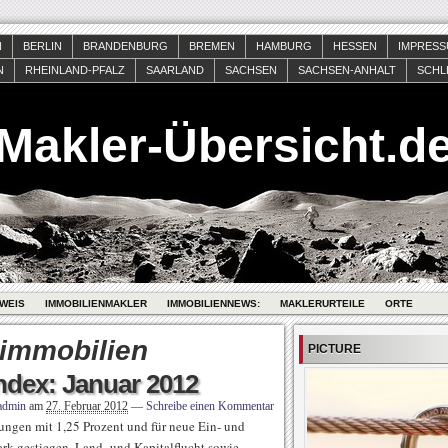
N
BERLIN
BRANDENBURG
BREMEN
HAMBURG
HESSEN
IMPRES
N
RHEINLAND-PFALZ
SAARLAND
SACHSEN
SACHSEN-ANHALT
SCHL
Makler-Übersicht.d
WEIS
IMMOBILIENMAKLER
IMMOBILIENNEWS:
MAKLERURTEILE
ORTE
immobilien
PICTURE
ndex: Januar 2012
admin
am
27. Februar 2012
—
Schreibe einen Kommentar
ungen mit 1,25 Prozent und für neue Ein- und
ark gestiegen. Land- und Kapitalflucht sowie