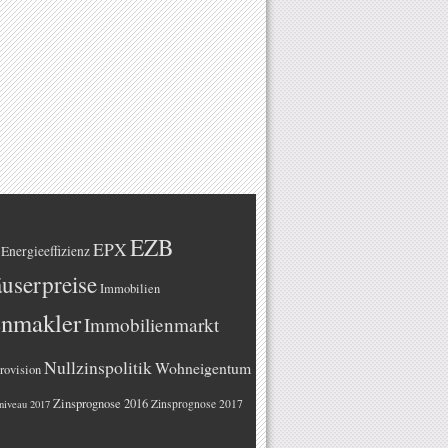
EZB
EPX
Energieeffizienz
userpreise
Immobilien
enmakler
Immobilienmarkt
Nullzinspolitik
Wohneigentum
rovision
Zinsprognose 2016
Zinsprognose 2017
niveau 2017