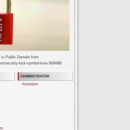
 is Public Domain from
en/security-lock-symbol-love-368498/
ADMINISTRATOR
Anmelden
rn