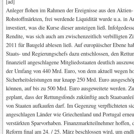
[ad]
Anleger flohen im Rahmen der Ereignisse aus den Aktien-
Rohstoffmärkten, frei werdende Liquidität wurde u.a. in A
investiert, was die Kurse dieser ansteigen ließ. Infolgedess
Rendite, was sich auch am zwischenzeitlich verbilligten Z
2011 für Baugeld ablesen ließ. Auf europäischer Ebene ha
Staats- und Regierungschefs dazu entschlossen, den Rettu
finanziell angeschlagene Mitgliedsstaaten deutlich auszuwe
der Umfang von 440 Mrd. Euro, von dem aktuell wegen h
Sicherheitsleistungen nur knapp 250 Mrd. Euro ausgeschö
können, auf bis zu 500 Mrd. Euro ausgeweitete werden. Zus
geplant, dass der Rettungsfonds zukünftig auch Staatsanlei
von Staaten aufkaufen darf. Im Gegenzug verpflichteten si
angeschlagen Länder wie Griechenland und Portugal erneu
verstärkten Sparvorhaben. Finanzmarktteilnehmer hoffen, d
Reform final am 24. / 25. März beschlossen wird, um endl