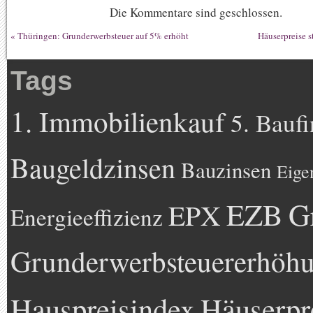
Die Kommentare sind geschlossen.
«
Thüringen: Grunderwerbsteuer auf 5% erhöht
Häuserpreise s
Tags
1. Immobilienkauf
5. Bauf
Baugeldzinsen
Bauzinsen
Eige
EZB
G
EPX
Energieeffizienz
Grunderwerbsteuererhöh
Hauspreisindex
Häuserpr