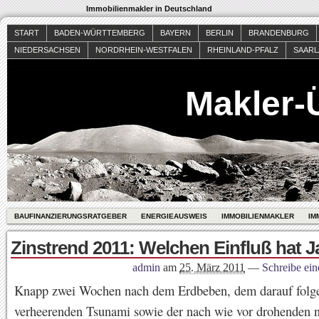
Immobilienmakler in Deutschland
START
BADEN-WÜRTTEMBERG
BAYERN
BERLIN
BRANDENBURG
NIEDERSACHSEN
NORDRHEIN-WESTFALEN
RHEINLAND-PFALZ
SAAR
Makler-
BAUFINANZIERUNGSRATGEBER
ENERGIEAUSWEIS
IMMOBILIENMAKLER
IM
Zinstrend 2011: Welchen Einfluß hat 
admin
am
25. März 2011
—
Schreibe ei
Knapp zwei Wochen nach dem Erdbeben, dem darauf folg
verheerenden Tsunami sowie der nach wie vor drohenden 