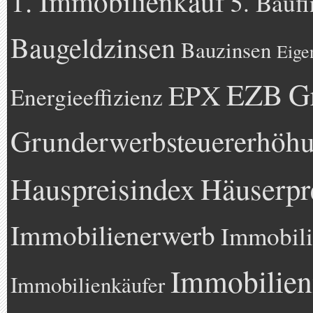
1. Immobilienkauf
5. Bauf
Baugeldzinsen
Bauzinsen
Eige
EZB
G
EPX
Energieeffizienz
Grunderwerbsteuererhöh
Hauspreisindex
Häuserpr
Immobilienerwerb
Immobili
Immobilien
Immobilienkäufer