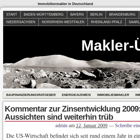
Immobilienmakler in Deutschland
START
BADEN-WÜRTTEMBERG
BAYERN
BERLIN
BRANDENBURG
NIEDERSACHSEN
NORDRHEIN-WESTFALEN
RHEINLAND-PFALZ
SAAR
Makler-
BAUFINANZIERUNGSRATGEBER
ENERGIEAUSWEIS
IMMOBILIENMAKLER
IM
Kommentar zur Zinsentwicklung 2009:
Aussichten sind weiterhin trüb
admin
am
12. Januar 2009
—
Schreibe ei
Die US-Wirtschaft befindet sich seit rund einem Jahr in ei