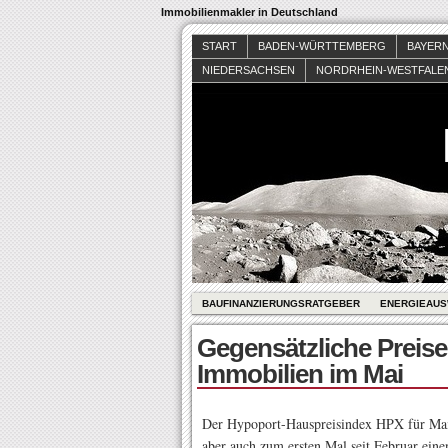
Immobilienmakler in Deutschland
START
BADEN-WÜRTTEMBERG
BAYER
NIEDERSACHSEN
NORDRHEIN-WESTFALE
BAUFINANZIERUNGSRATGEBER
ENERGIEAUS
Gegensätzliche Preise
Immobilien im Mai
Der Hypoport-Hauspreisindex HPX für Mai
aber auch zum ersten Mal seit Februar eine