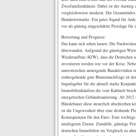
Zweifamilienhäuser. Dabei ist der Anstieg 
vergleichsweise moderat. Der Gesamtindex s
Hundertermarke. Ein gutes Signal für Anleg
vor als günstig eingeschätzte Preislage fü
Bewertung und Prognose:
Das kann sich sehen lassen: Die Nachwirkun
überwunden. Aufgrund der günstigen Wirtsch
Wiederaufbau (KfW), dass die Deutschen sc
investieren werden wie vor der Krise. Neb
unterstreichen ansteigende Bauaktivitäten
einhergehende gute Binnennachfrage ist de
Impulsgeber für die aktuell starke Konjun
Immobilienkäufern die vom Kabinett besch
energetischen Gebäudesanierung: Ab 2012 s
Häuslebauer diese steuerlich abschreiben k
ist die Ungewissheit über eine drohende Pl
Konsequenzen für den Euro. Eine wichtige 
niedrigeren Zinsen. Zinsdelle, günstige Pre
deutschen Immobilien im Vergleich zu alt