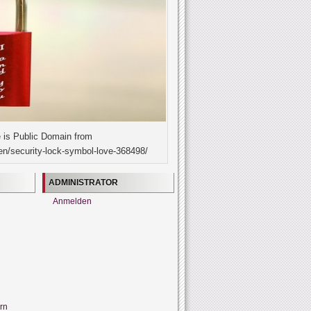
 is Public Domain from
en/security-lock-symbol-love-368498/
ADMINISTRATOR
Anmelden
rn