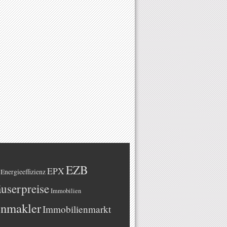
EZB
EPX
Energieeffizienz
userpreise
Immobilien
enmakler
Immobilienmarkt