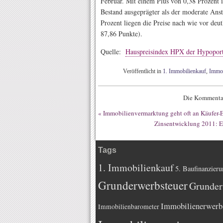
Februar. Mit einem Plus von 0,38 Prozent i
Bestand ausgeprägter als der moderate Ans
Prozent liegen die Preise nach wie vor deu
87,86 Punkte).
Quelle:
Hauspreisindex HPX der Hypopor
Veröffentlicht in
1. Immobilienkauf
,
Immob
Die Kommentar
«
Immobilienvermarktung geht oft an Käufer-
Zinsentwicklung 2011: E
Tags
1. Immobilienkauf
5. Baufinanzieru
Grunderwerbsteuer
Grunder
Immobilienerwerb
Immobilienbarometer