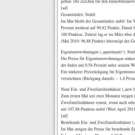
gehen: Die Zeichen für den Immobilienerwe
[ad]
Gesamtindex: Stabil
Im Mai bleibt der Gesamtindex stabil: Im 
Prozent moderat auf 99,82 Punkte. Damit b
100 Punkten. Zuletzt lag er im März über 
(Mai 2010: 96,88 Punkte) übersteigt der G
Eigentumswohnungen („apartments“): Star
Die Preise für Eigentumswohnungen sinken 
der Index um 0,54 Prozent unter seinem We
Ein stärkerer Preisrückgang für Eigentum
verzeichnen (Rückgang damals: – 1,4 Proze
Neue Ein- und Zweifamilienhäuser („new h
Zum ersten Mal seit zwei Monaten steigen 
Zweifamilienhäuser erneut, wenn auch sehr
mit 107,88 Punkten stabil (Wert April 201
[ad]
Bestehende Ein- und Zweifamilienhäuser („
Im Mai steigen die Preise für bestehende E