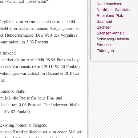
rb stehen auf „investieren“!
Niedersachsen
Nordrhein-Westfalen
Rheinland-Pfalz
Vergleich zum Vormonat sinkt er mit – 0,04
Saarland
Sachsen
leibt er erneut unter seinem Ausgangswert von
Sachsen-Anhalt
der Hundertermarke. Den Wert des Vorjahres
Schleswig-Holstein
esamtindex um 3,03 Prozent.
Startseite
Thüringen
k sinkend
stärker als im April: Mit 98,96 Punkten liegt
rt des Vormonats (April 2011: 99,50 Punkte).
swohnungen war zuletzt im Dezember 2010 zu
nt).
omes“): Stabil
im Mai die Preise für neue Ein- und
 leicht um 0,06 Prozent. Der Indexwert bleibt
1: 107,82 Punkte).
existing homes“): Steigend
in- und Zweifamilienhäuser zum ersten Mal seit