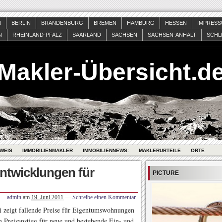
N
BERLIN
BRANDENBURG
BREMEN
HAMBURG
HESSEN
IMPRES
N
RHEINLAND-PFALZ
SAARLAND
SACHSEN
SACHSEN-ANHALT
SCHL
Makler-Übersicht.d
WEIS
IMMOBILIENMAKLER
IMMOBILIENNEWS:
MAKLERURTEILE
ORTE
ntwicklungen für
PICTURE
admin
am
19. Juni 2011
—
Schreibe einen Kommentar
 zeigt fallende Preise für Eigentumswohnungen
n Preisanstieg für neue und bestehende Ein- und