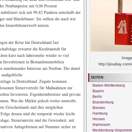
der Neubaupreise mit 0,06 Prozent
tabilisiert sich mit 99,82 Punkten unterhalb der
er und Häuslebauer: Sie sollten die nach wie
r den Immobilienerwerb nutzen.
gen der Krise hat Deutschland fast
aftslage erwartet die Kreditanstalt für
hon kurz nach Jahresmitte wieder so viel
Image
en Investitionen in Bestandsimmobilien
http://pixabay.com/
 ein zunehmendes Interesse am Neubau. Die damit
r maßgebliche
SEITEN
kturlage in Deutschland. Zugute kommen
Baden-Württemberg
lossenen Steuervorteile für Maßnahmen zur
Bayern
ollen Investoren, Eigenheimbesitzer und private
Berlin
önnen. Was die Märkte jedoch weiter umtreibt,
Brandenburg
eite Griechenlands und ihre möglichen
Bremen
Folge dessen sind die temporär wieder leicht
Hamburg
Hessen
islage, Steueranreize und die Gewissheit, mit
Impressum
ernativen Anlageformen auf Nummer sicher zu
Mecklenburg-Vorpomme