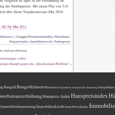
m Vergleich zu April ist der Preisanstieg im
tieg der Neubaupreise. Mit einem Plus von 5,41
tlich über ihrem Vorjahresniveau (Mai 2010:
t AG für Mai 2011
iliennews:
|
Getagged
Bestandsimmobilien
,
Häuslebauer
,
Hauspreisindex
,
Immobilienerwerb
,
Neubaupreise
e sind geschlossen.
Erwartungen vorbei
uropas Kampf gegen das „Griechenland-Problem“
»
Baugeldzinsen
ng
Baugeld
Bauzinsen
Energiebilanz
Eigenheim
energetische Sanierung
Hauspreisindex
Hä
werbsteuererhöhung
Hauspreis-Index
Immobili
Immobilienkredit
Immobilienfinanzierung
Immobilienkäufer