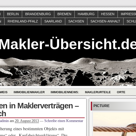
N
BERLIN
BRANDENBURG
BREMEN
HAMBURG
HESSEN
IMPRES
N
RHEINLAND-PFALZ
SAARLAND
SACHSEN
SACHSEN-ANHALT
SCHL
Makler-Übersicht.d
WEIS
IMMOBILIENMAKLER
IMMOBILIENNEWS:
MAKLERURTEILE
ORTE
n in Maklerverträgen –
PICTURE
ch
admin
am
20. August 2013
—
Schreibe einen Kommentar
cherung eines bestimmten Objekts mit
ung“ oder „Kaufabsichtserklärung“. Die