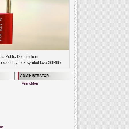
 is Public Domain from
en/security-lock-symbol-love-368498/
ADMINISTRATOR
Anmelden
rn