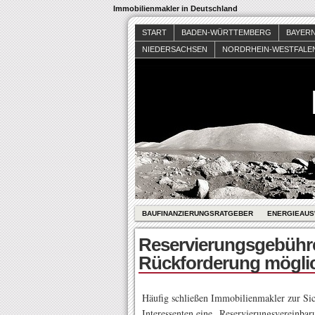
Immobilienmakler in Deutschland
START
BADEN-WÜRTTEMBERG
BAYER
NIEDERSACHSEN
NORDRHEIN-WESTFALE
BAUFINANZIERUNGSRATGEBER
ENERGIEAUS
Reservierungsgebühre
Rückforderung mögli
Häufig schließen Immobilienmakler zur Si
Interessenten eine „Reservierungsvereinbar