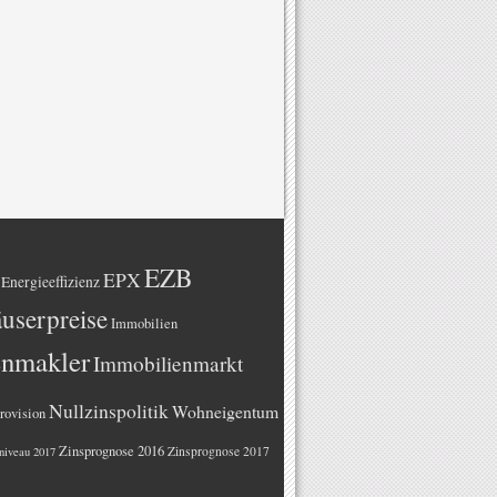
EZB
EPX
Energieeffizienz
userpreise
Immobilien
enmakler
Immobilienmarkt
Nullzinspolitik
Wohneigentum
rovision
Zinsprognose 2016
Zinsprognose 2017
niveau 2017