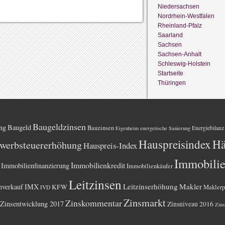
Niedersachsen
Nordrhein-Westfalen
Rheinland-Pfalz
Saarland
Sachsen
Sachsen-Anhalt
Schleswig-Holstein
Startseite
Thüringen
Baugeldzinsen
ng
Baugeld
Bauzinsen
Energiebilanz
Eigenheim
energetische Sanierung
Hauspreisindex
Hä
werbsteuererhöhung
Hauspreis-Index
Immobili
Immobilienkredit
Immobilienfinanzierung
Immobilienkäufer
Leitzinsen
Leitzinserhöhung
Makler
nverkauf
IMX
KFW
Maklerp
IVD
Zinsmarkt
Zinskommentar
Zinsentwicklung 2017
Zinsniveau 2016
Zins