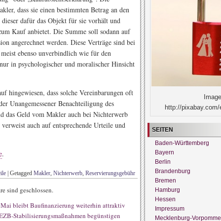
kler, dass sie einen bestimmten Betrag an den
dieser dafür das Objekt für sie vorhält und
 zum Kauf anbietet. Die Summe soll sodann auf
sion angerechnet werden. Diese Verträge sind bei
meist ebenso unverbindlich wie für den
 nur in psychologischer und moralischer Hinsicht
auf hingewiesen, dass solche Vereinbarungen oft
Image
der Unangemessener Benachteiligung des
http://pixabay.com/
und das Geld vom Makler auch bei Nichterwerb
 verweist auch auf entsprechende Urteile und
SEITEN
Baden-Württemberg
Bayern
e
.
Berlin
Brandenburg
ile
|
Getagged
Makler
,
Nichterwerb
,
Reservierungsgebühr
Bremen
e sind geschlossen.
Hamburg
Hessen
ai bleibt Baufinanzierung weiterhin attraktiv
Impressum
 EZB-Stabilisierungsmaßnahmen begünstigen
Mecklenburg-Vorpomme