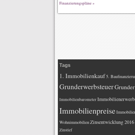
Finanzierungspläne
»
Tags
1. Immobilienkauf
5. Baufinanzieru
Grunderwerbsteuer
Grunder
Immobilienerwerb
Immobilienbarometer
Immobilienpreise
Immobilie
Zinsentwicklung 2016
Wohnimmobilien
Zinstief